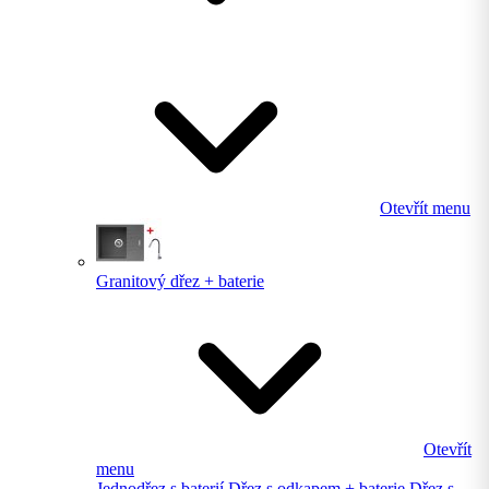
Otevřít menu
Granitový dřez + baterie
Otevřít
menu
Jednodřez s baterií
Dřez s odkapem + baterie
Dřez s