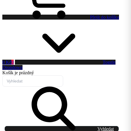
Přejít do košíku
0 Kč
0
Toggle
Dropdown
Košík
je prázdný
Vyhledat