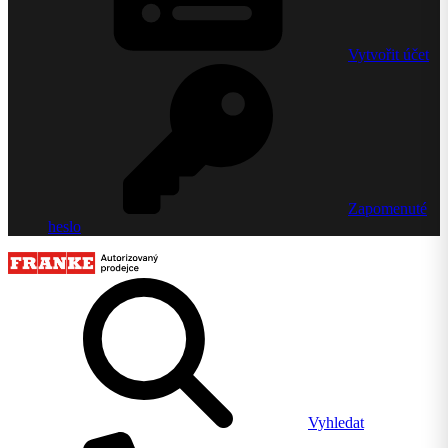
Vytvořit účet
Zapomenuté
heslo
Vyhledat