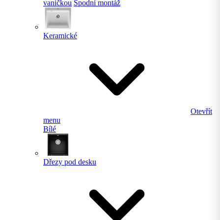
vaničkou
Spodní montáž
Keramické
Otevřít
menu
Bílé
Dřezy pod desku