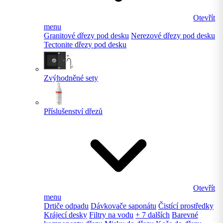
Otevřít
menu
Granitové dřezy pod desku
Nerezové dřezy pod desku
Tectonite dřezy pod desku
Zvýhodněné sety
Příslušenství dřezů
Otevřít
menu
Drtiče odpadu
Dávkovače saponátu
Čistící prostředky
Krájecí desky
Filtry na vodu
+ 7 dalších
Barevné