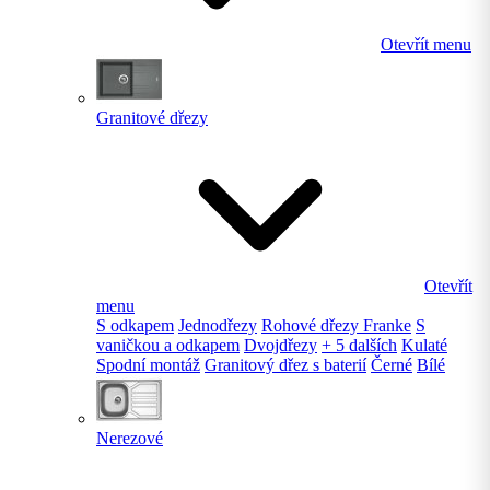
Otevřít menu
Granitové dřezy
Otevřít
menu
S odkapem
Jednodřezy
Rohové dřezy Franke
S
vaničkou a odkapem
Dvojdřezy
+ 5 dalších
Kulaté
Spodní montáž
Granitový dřez s baterií
Černé
Bílé
Nerezové