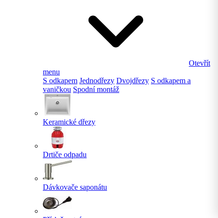
Otevřít
menu
S odkapem
Jednodřezy
Dvojdřezy
S odkapem a
vaničkou
Spodní montáž
Keramické dřezy
Drtiče odpadu
Dávkovače saponátu