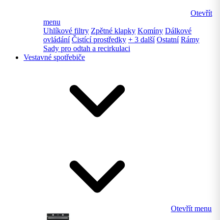
Otevřít
menu
Uhlíkové filtry
Zpětné klapky
Komíny
Dálkové
ovládání
Čistící prostředky
+ 3 další
Ostatní
Rámy
Sady pro odtah a recirkulaci
Vestavné spotřebiče
Otevřít menu