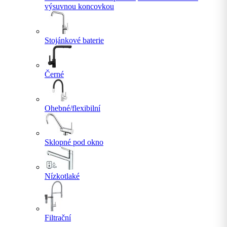
výsuvnou koncovkou
Stojánkové baterie
Černé
Ohebné/flexibilní
Sklopné pod okno
Nízkotlaké
Filtrační