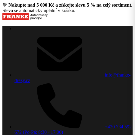
💚
Nakupte nad 5 000 Kč a získejte slevu 5 % na celý sortiment.
Sleva se automaticky uplatní v košíku.
info@franke-
drezy.cz
+420 734 592
672 (Po-Pá: 8:30 - 17:00)