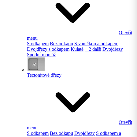
Otevřít
menu
S odkapem
Bez odkapu
S vaničkou a odkapem
Dvojdřezy s odkapem
Kulaté
+ 2 další
Dvojdřezy
Spodní montáž
Tectonitové dřezy
Otevřít
menu
S odkapem
Bez odkapu
Dvojdřezy
S odkapem a