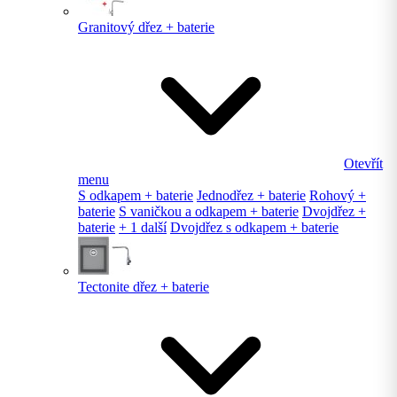
Granitový dřez + baterie
Otevřít
menu
S odkapem + baterie
Jednodřez + baterie
Rohový +
baterie
S vaničkou a odkapem + baterie
Dvojdřez +
baterie
+ 1 další
Dvojdřez s odkapem + baterie
Tectonite dřez + baterie