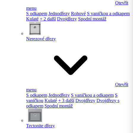
Otevřít
menu
S odkapem
Jednodřezy
Rohové
S vaničkou a odkapem
Kulaté
+ 2 další
Dvojdřezy
Spodní montáž
Nerezové dřezy
Otevřít
menu
S odkapem
Jednodřezy
S vaničkou a odkapem
S
vaničkou
Kulaté
+ 3 další
Dvojdřezy
Dvojdřezy s
odkapem
Spodní montáž
Tectonite dřezy