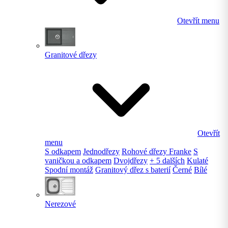
Otevřít menu
Granitové dřezy
Otevřít
menu
S odkapem
Jednodřezy
Rohové dřezy Franke
S
vaničkou a odkapem
Dvojdřezy
+ 5 dalších
Kulaté
Spodní montáž
Granitový dřez s baterií
Černé
Bílé
Nerezové