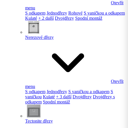
Otevřít
menu
S odkapem
Jednodřezy
Rohové
S vaničkou a odkapem
Kulaté
+ 2 další
Dvojdřezy
Spodní montáž
Nerezové dřezy
Otevřít
menu
S odkapem
Jednodřezy
S vaničkou a odkapem
S
vaničkou
Kulaté
+ 3 další
Dvojdřezy
Dvojdřezy s
odkapem
Spodní montáž
Tectonite dřezy