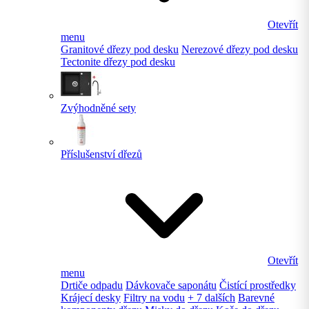
Otevřít
menu
Granitové dřezy pod desku
Nerezové dřezy pod desku
Tectonite dřezy pod desku
Zvýhodněné sety
Příslušenství dřezů
Otevřít
menu
Drtiče odpadu
Dávkovače saponátu
Čistící prostředky
Krájecí desky
Filtry na vodu
+ 7 dalších
Barevné