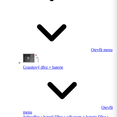
Otevřít menu
Granitový dřez + baterie
Otevřít
menu
Jednodřez s baterií
Dřez s odkapem + baterie
Dřez s