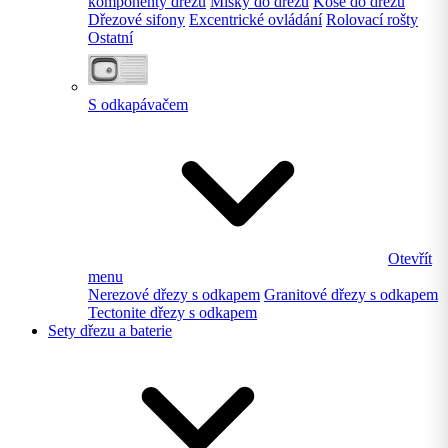
komponenty dřezu
Misky do dřezu
Koše do dřezu
Dřezové sifony
Excentrické ovládání
Rolovací rošty
Ostatní
S odkapávačem
Otevřít
menu
Nerezové dřezy s odkapem
Granitové dřezy s odkapem
Tectonite dřezy s odkapem
Sety dřezu a baterie