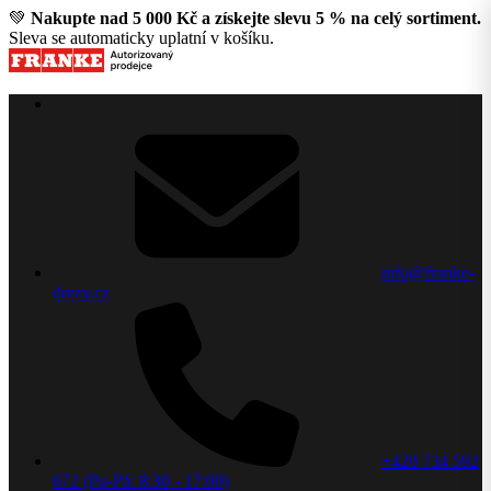
💚
Nakupte nad 5 000 Kč a získejte slevu 5 % na celý sortiment.
Sleva se automaticky uplatní v košíku.
info@franke-
drezy.cz
+420 734 592
672 (Po-Pá: 8:30 - 17:00)