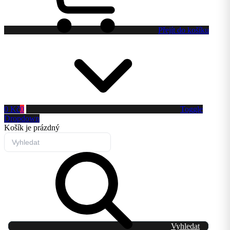
Přejít do košíku
0 Kč
0
Toggle
Dropdown
Košík
je prázdný
Vyhledat