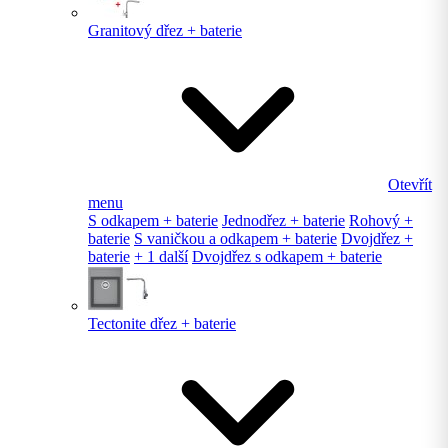
Granitový dřez + baterie
Otevřít
menu
S odkapem + baterie
Jednodřez + baterie
Rohový +
baterie
S vaničkou a odkapem + baterie
Dvojdřez +
baterie
+ 1 další
Dvojdřez s odkapem + baterie
Tectonite dřez + baterie