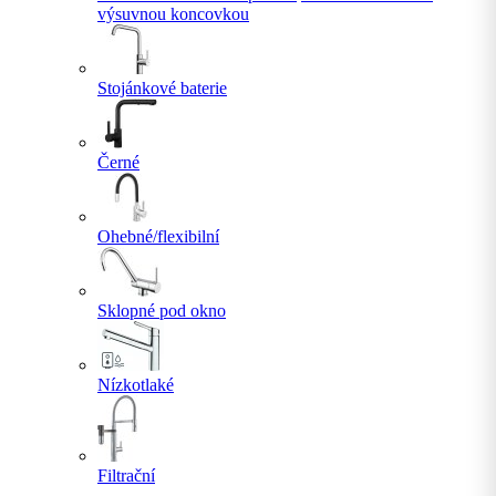
výsuvnou koncovkou
Stojánkové baterie
Černé
Ohebné/flexibilní
Sklopné pod okno
Nízkotlaké
Filtrační