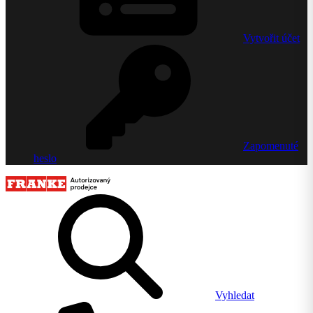
Vytvořit účet
Zapomenuté
heslo
Vyhledat