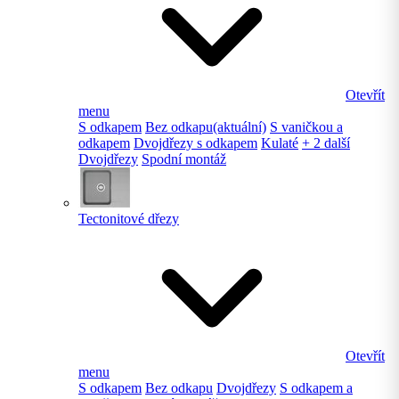
Otevřít
menu
S odkapem
Bez odkapu
(aktuální)
S vaničkou a
odkapem
Dvojdřezy s odkapem
Kulaté
+ 2 další
Dvojdřezy
Spodní montáž
Tectonitové dřezy
Otevřít
menu
S odkapem
Bez odkapu
Dvojdřezy
S odkapem a