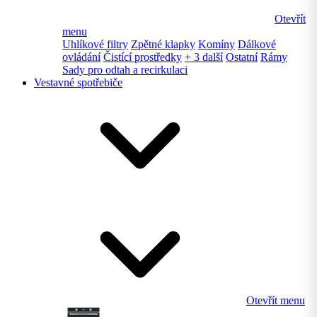
Otevřít
menu
Uhlíkové filtry
Zpětné klapky
Komíny
Dálkové
ovládání
Čistící prostředky
+ 3 další
Ostatní
Rámy
Sady pro odtah a recirkulaci
Vestavné spotřebiče
Otevřít menu