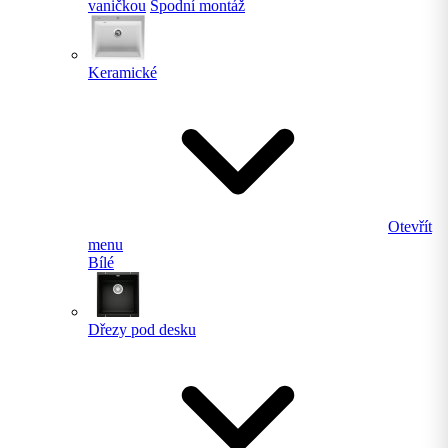
vaničkou
Spodní montáž
Keramické
Otevřít
menu
Bílé
Dřezy pod desku