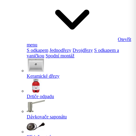
Otevřít
menu
S odkapem
Jednodřezy
Dvojdřezy
S odkapem a
vaničkou
Spodní montáž
Keramické dřezy
Drtiče odpadu
Dávkovače saponátu