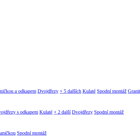
aničkou a odkapem
Dvojdřezy
+ 5 dalších
Kulaté
Spodní montáž
Granit
ojdřezy s odkapem
Kulaté
+ 2 další
Dvojdřezy
Spodní montáž
aničkou
Spodní montáž