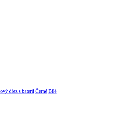
ový dřez s baterií
Černé
Bílé