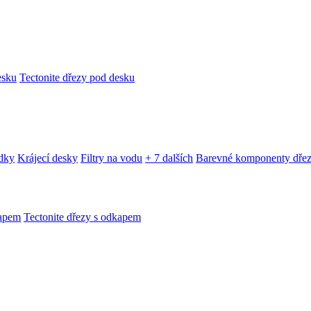
esku
Tectonite dřezy pod desku
edky
Krájecí desky
Filtry na vodu
+ 7 dalších
Barevné komponenty dře
kapem
Tectonite dřezy s odkapem