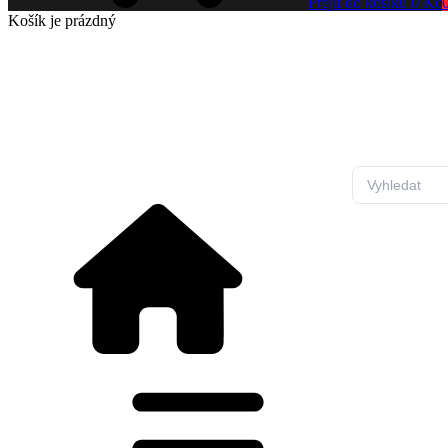
Přejít do košíku
0 Kč
Košík
je prázdný