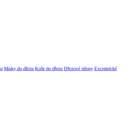
zu
Misky do dřezu
Koše do dřezu
Dřezové sifony
Excentrické