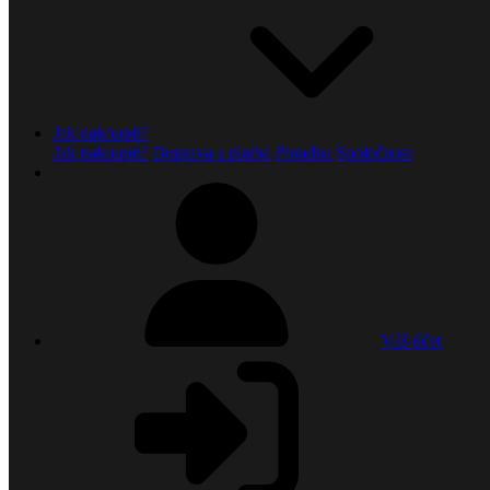
Jak nakoupit?
Jak nakoupit?
Doprava a platba
Poradna
Společnost
Váš účet