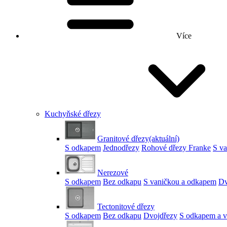
Více
Kuchyňské dřezy
Granitové dřezy
(aktuální)
S odkapem
Jednodřezy
Rohové dřezy Franke
S v
Nerezové
S odkapem
Bez odkapu
S vaničkou a odkapem
Dv
Tectonitové dřezy
S odkapem
Bez odkapu
Dvojdřezy
S odkapem a v