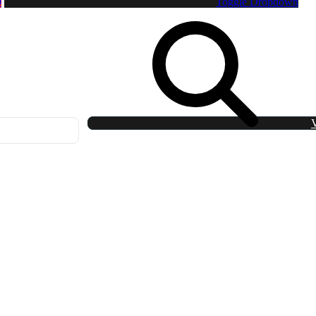
0
Toggle Dropdown
V