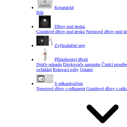
Keramické
Bílé
Dřezy pod desku
Granitové dřezy pod desku
Nerezové dřezy pod d
Zvýhodněné sety
Příslušenství dřezů
Drtiče odpadu
Dávkovače saponátu
Čistící prostř
ovládání
Rolovací rošty
Ostatní
S odkapávačem
Nerezové dřezy s odkapem
Granitové dřezy s od