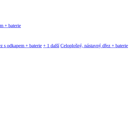
m + baterie
z s odkapem + baterie
+ 1 další
Celoplošný, nástavný dřez + baterie