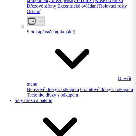
komponenty dřezu
Misky do dřezu
Koše do dřezu
Dřezové sifony
Excentrické ovládání
Rolovací rošty
Ostatní
S odkapávačem
(aktuální)
Otevřít
menu
Nerezové dřezy s odkapem
Granitové dřezy s odkapem
Tectonite dřezy s odkapem
Sety dřezu a baterie