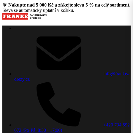
💚
Nakupte nad 5 000 Kč a získejte slevu 5 % na celý sortiment.
Sleva se automaticky uplatní v košíku.
info@franke-
drezy.cz
+420 734 592
672 (Po-Pá: 8:30 - 17:00)