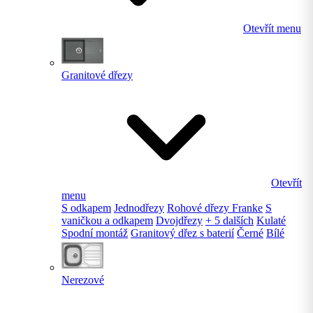
Otevřít menu
Granitové dřezy
Otevřít
menu
S odkapem
Jednodřezy
Rohové dřezy Franke
S
vaničkou a odkapem
Dvojdřezy
+ 5 dalších
Kulaté
Spodní montáž
Granitový dřez s baterií
Černé
Bílé
Nerezové