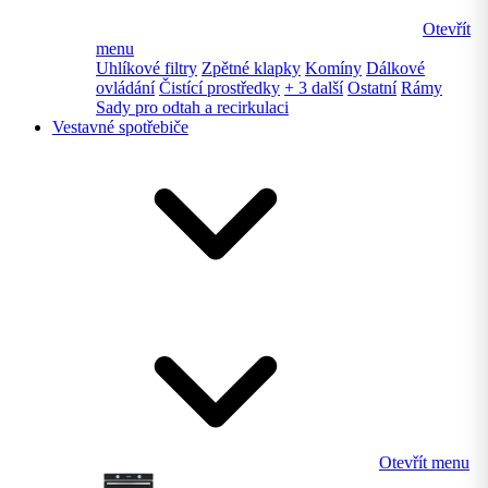
Otevřít
menu
Uhlíkové filtry
Zpětné klapky
Komíny
Dálkové
ovládání
Čistící prostředky
+ 3 další
Ostatní
Rámy
Sady pro odtah a recirkulaci
Vestavné spotřebiče
Otevřít menu