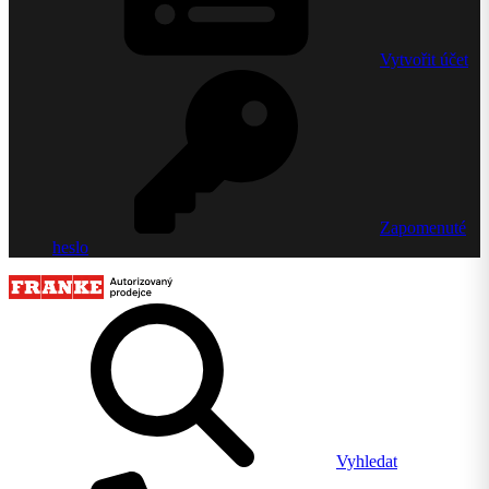
Vytvořit účet
Zapomenuté
heslo
Vyhledat