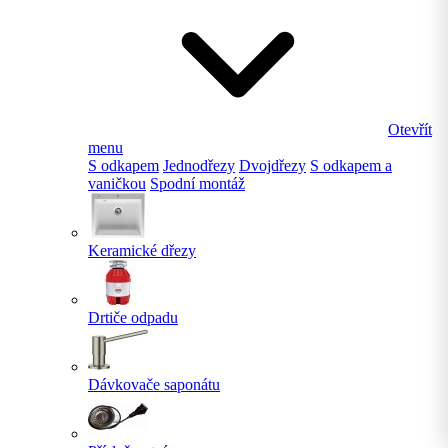
Otevřít
menu
S odkapem
Jednodřezy
Dvojdřezy
S odkapem a
vaničkou
Spodní montáž
Keramické dřezy
Drtiče odpadu
Dávkovače saponátu