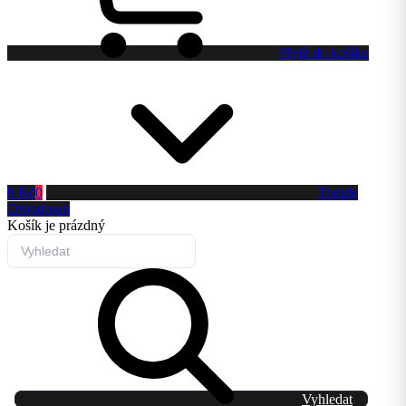
Přejít do košíku
0 Kč
0
Toggle
Dropdown
Košík
je prázdný
Vyhledat