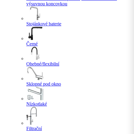
výsuvnou koncovkou
Stojánkové baterie
Černé
Ohebné/flexibilní
Sklopné pod okno
Nízkotlaké
Filtrační