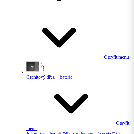
Otevřít menu
Granitový dřez + baterie
Otevřít
menu
Jednodřez s baterií
Dřez s odkapem + baterie
Dřez s