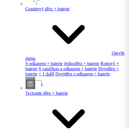
Granitový dřez + baterie
Otevřít
menu
S odkapem + baterie
Jednodřez + baterie
Rohový +
baterie
S vaničkou a odkapem + baterie
Dvojdřez +
baterie
+ 1 další
Dvojdřez s odkapem + baterie
Tectonite dřez + baterie