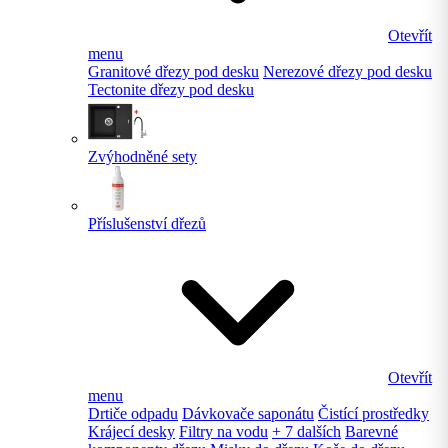
Otevřít
menu
Granitové dřezy pod desku
Nerezové dřezy pod desku
Tectonite dřezy pod desku
Zvýhodněné sety
Příslušenství dřezů
Otevřít
menu
Drtiče odpadu
Dávkovače saponátu
Čistící prostředky
Krájecí desky
Filtry na vodu
+ 7 dalších
Barevné