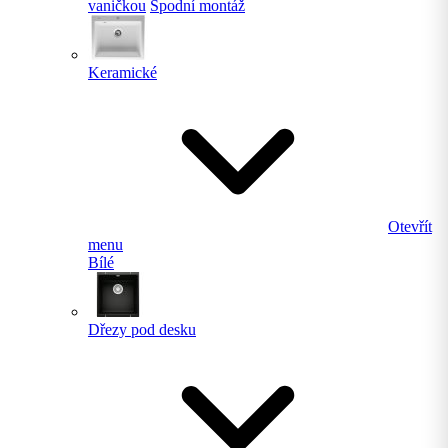
vaničkou
Spodní montáž
Keramické
Otevřít
menu
Bílé
Dřezy pod desku