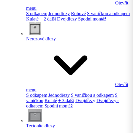
Otevřít
menu
S odkapem
Jednodřezy
Rohové
S vaničkou a odkapem
Kulaté
+ 2 další
Dvojdřezy
Spodní montáž
Nerezové dřezy
Otevřít
menu
S odkapem
Jednodřezy
S vaničkou a odkapem
S
vaničkou
Kulaté
+ 3 další
Dvojdřezy
Dvojdřezy s
odkapem
Spodní montáž
Tectonite dřezy