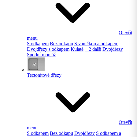
Otevřít
menu
S odkapem
Bez odkapu
S vaničkou a odkapem
Dvojdřezy s odkapem
Kulaté
+ 2 další
Dvojdřezy
Spodní montáž
Tectonitové dřezy
Otevřít
menu
S odkapem
Bez odkapu
Dvojdřezy
S odkapem a