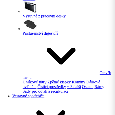
Výsuvné z pracovní desky
Příslušenství digestoří
Otevřít
menu
Uhlíkové filtry
Zpětné klapky
Komíny
Dálkové
ovládání
Čistící prostředky
+ 3 další
Ostatní
Rámy
Sady pro odtah a recirkulaci
Vestavné spotřebiče