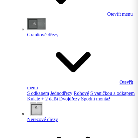
Otevřít menu
Granitové dřezy
Otevřít
menu
S odkapem
Jednodřezy
Rohové
S vaničkou a odkapem
Kulaté
+ 2 další
Dvojdřezy
Spodní montáž
Nerezové dřezy