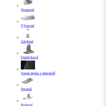
Vestavné
Výsuvné
Závěsné
Ostrůvkové
Varná deska s digestoří
Stropní
Rohové