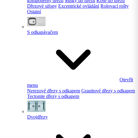
komponenty dřezu
Misky do dřezu
Koše do dřezu
Dřezové sifony
Excentrické ovládání
Rolovací rošty
Ostatní
S odkapávačem
Otevřít
menu
Nerezové dřezy s odkapem
Granitové dřezy s odkapem
Tectonite dřezy s odkapem
Dvojdřezy