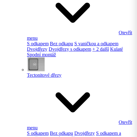
Otevřít
menu
S odkapem
Bez odkapu
S vaničkou a odkapem
Dvojdřezy
Dvojdřezy s odkapem
+ 2 další
Kulaté
Spodní montáž
Tectonitové dřezy
Otevřít
menu
S odkapem
Bez odkapu
Dvojdřezy
S odkapem a