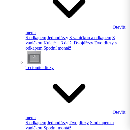
Otevřít
menu
S odkapem
Jednodřezy
S vaničkou a odkapem
S
vaničkou
Kulaté
+ 3 další
Dvojdřezy
Dvojdřezy s
odkapem
Spodní montáž
Tectonite dřezy
Otevřít
menu
S odkapem
Jednodřezy
Dvojdřezy
S odkapem a
vaničkou
Spodní montáž