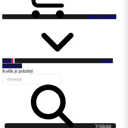
Přejít do košíku
0 Kč
0
Toggle
Dropdown
Košík
je prázdný
Vyhledat