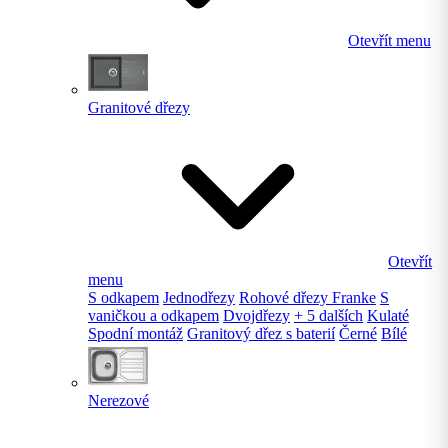
Otevřít menu
Granitové dřezy
Otevřít
menu
S odkapem
Jednodřezy
Rohové dřezy Franke
S
vaničkou a odkapem
Dvojdřezy
+ 5 dalších
Kulaté
Spodní montáž
Granitový dřez s baterií
Černé
Bílé
Nerezové