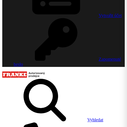
Vytvořit účet
Zapomenuté
heslo
Vyhledat