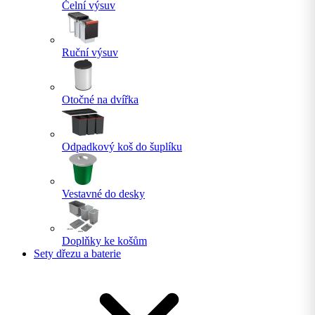
Čelní výsuv
Ruční výsuv
Otočné na dvířka
Odpadkový koš do šuplíku
Vestavné do desky
Doplňky ke košům
Sety dřezu a baterie