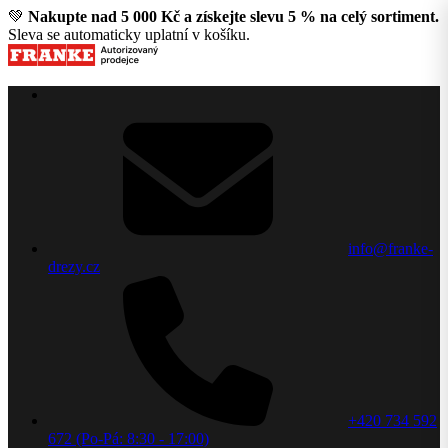
💚
Nakupte nad 5 000 Kč a získejte slevu 5 % na celý sortiment.
Sleva se automaticky uplatní v košíku.
info@franke-
drezy.cz
+420 734 592
672 (Po-Pá: 8:30 - 17:00)