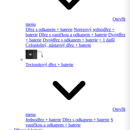
Otevřít
menu
Dřez s odkapem + baterie
Nerezový jednodřez +
baterie
Dřez s vaničkou a odkapem + baterie
Dvojdřez
+ baterie
Dvojdřez s odkapem + baterie
+ 1 další
Celoplošný, nástavný dřez + baterie
Tectonitový dřez + baterie
Otevřít
menu
Jednodřez + baterie
Dřez s odkapem + baterie
S
vaničkou a odkapem + baterie