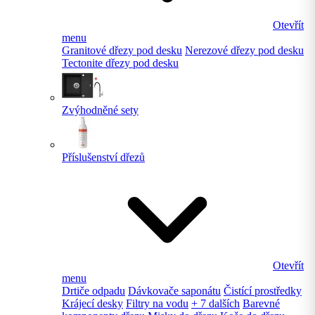
Otevřít
menu
Granitové dřezy pod desku
Nerezové dřezy pod desku
Tectonite dřezy pod desku
Zvýhodněné sety
Příslušenství dřezů
Otevřít
menu
Drtiče odpadu
Dávkovače saponátu
Čistící prostředky
Krájecí desky
Filtry na vodu
+ 7 dalších
Barevné