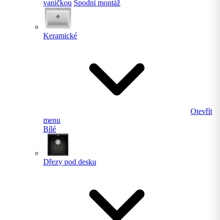
vaničkou
Spodní montáž
Keramické
Otevřít
menu
Bílé
Dřezy pod desku