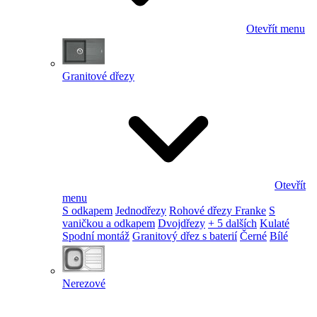
Otevřít menu
Granitové dřezy
Otevřít
menu
S odkapem
Jednodřezy
Rohové dřezy Franke
S
vaničkou a odkapem
Dvojdřezy
+ 5 dalších
Kulaté
Spodní montáž
Granitový dřez s baterií
Černé
Bílé
Nerezové