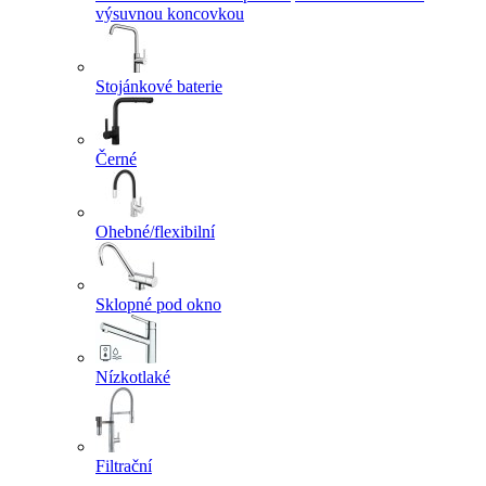
výsuvnou koncovkou
Stojánkové baterie
Černé
Ohebné/flexibilní
Sklopné pod okno
Nízkotlaké
Filtrační