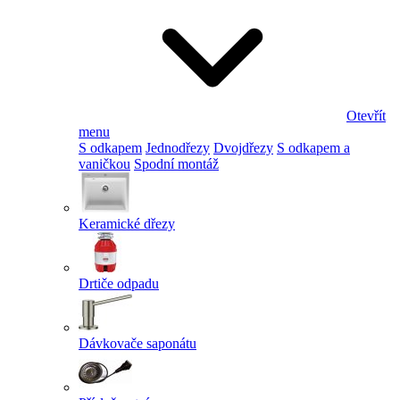
Otevřít
menu
S odkapem
Jednodřezy
Dvojdřezy
S odkapem a
vaničkou
Spodní montáž
Keramické dřezy
Drtiče odpadu
Dávkovače saponátu