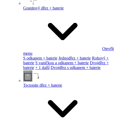
Granitový dřez + baterie
Otevřít
menu
S odkapem + baterie
Jednodřez + baterie
Rohový +
baterie
S vaničkou a odkapem + baterie
Dvojdřez +
baterie
+ 1 další
Dvojdřez s odkapem + baterie
Tectonite dřez + baterie