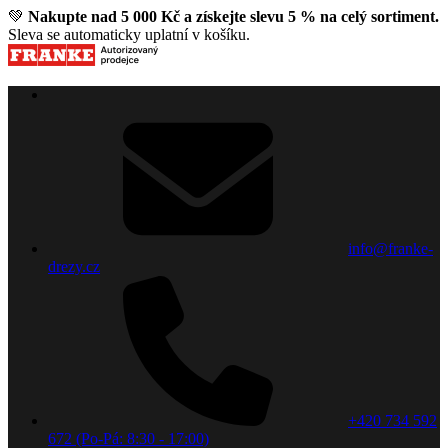
💚
Nakupte nad 5 000 Kč a získejte slevu 5 % na celý sortiment.
Sleva se automaticky uplatní v košíku.
info@franke-
drezy.cz
+420 734 592
672 (Po-Pá: 8:30 - 17:00)