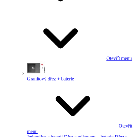
Otevřít menu
Granitový dřez + baterie
Otevřít
menu
Jednodřez s baterií
Dřez s odkapem + baterie
Dřez s