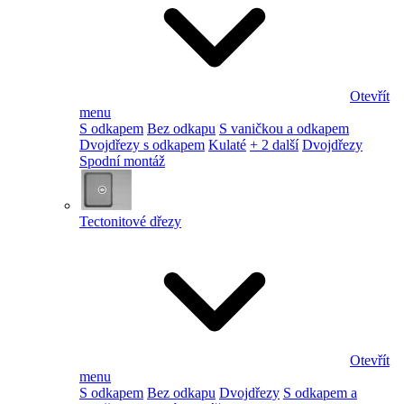
Otevřít
menu
S odkapem
Bez odkapu
S vaničkou a odkapem
Dvojdřezy s odkapem
Kulaté
+ 2 další
Dvojdřezy
Spodní montáž
Tectonitové dřezy
Otevřít
menu
S odkapem
Bez odkapu
Dvojdřezy
S odkapem a