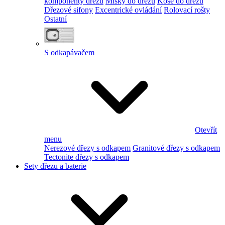
komponenty dřezu
Misky do dřezu
Koše do dřezu
Dřezové sifony
Excentrické ovládání
Rolovací rošty
Ostatní
S odkapávačem
Otevřít
menu
Nerezové dřezy s odkapem
Granitové dřezy s odkapem
Tectonite dřezy s odkapem
Sety dřezu a baterie