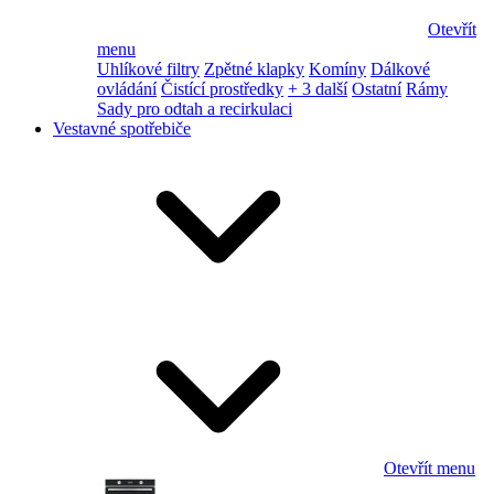
Otevřít
menu
Uhlíkové filtry
Zpětné klapky
Komíny
Dálkové
ovládání
Čistící prostředky
+ 3 další
Ostatní
Rámy
Sady pro odtah a recirkulaci
Vestavné spotřebiče
Otevřít menu