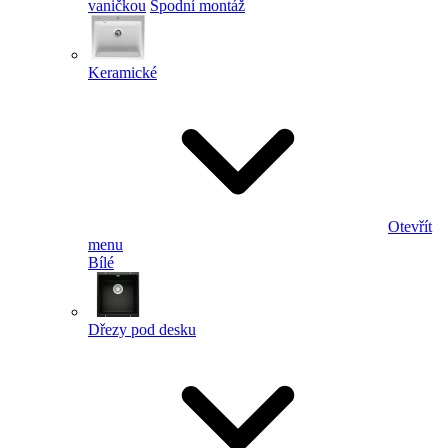
vaničkou
Spodní montáž
Keramické
Otevřít
menu
Bílé
Dřezy pod desku