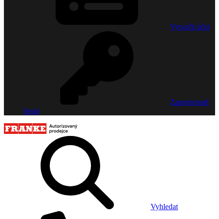
Vytvořit účet
Zapomenuté
heslo
Vyhledat