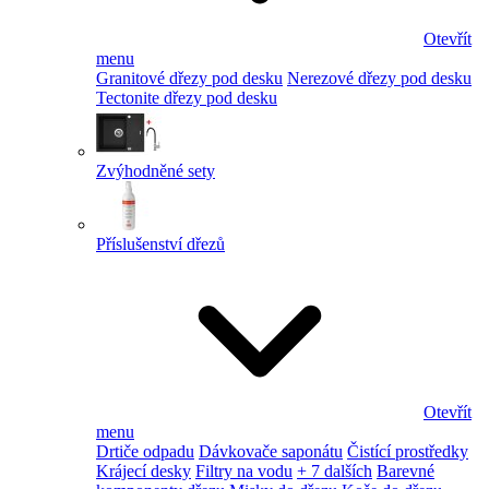
Otevřít
menu
Granitové dřezy pod desku
Nerezové dřezy pod desku
Tectonite dřezy pod desku
Zvýhodněné sety
Příslušenství dřezů
Otevřít
menu
Drtiče odpadu
Dávkovače saponátu
Čistící prostředky
Krájecí desky
Filtry na vodu
+ 7 dalších
Barevné