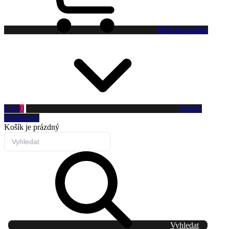
Přejít do košíku
0 Kč
0
Toggle
Dropdown
Košík
je prázdný
Vyhledat