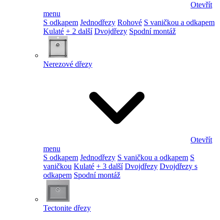
Otevřít
menu
S odkapem
Jednodřezy
Rohové
S vaničkou a odkapem
Kulaté
+ 2 další
Dvojdřezy
Spodní montáž
Nerezové dřezy
Otevřít
menu
S odkapem
Jednodřezy
S vaničkou a odkapem
S
vaničkou
Kulaté
+ 3 další
Dvojdřezy
Dvojdřezy s
odkapem
Spodní montáž
Tectonite dřezy