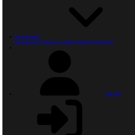
Jak nakoupit?
Jak nakoupit?
Doprava a platba
Poradna
Společnost
Váš účet