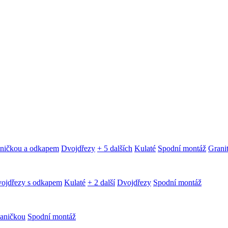
aničkou a odkapem
Dvojdřezy
+ 5 dalších
Kulaté
Spodní montáž
Granit
ojdřezy s odkapem
Kulaté
+ 2 další
Dvojdřezy
Spodní montáž
aničkou
Spodní montáž