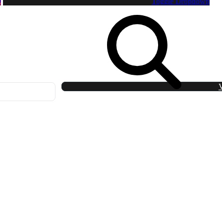
0
Toggle Dropdown
V