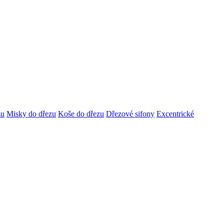
zu
Misky do dřezu
Koše do dřezu
Dřezové sifony
Excentrické