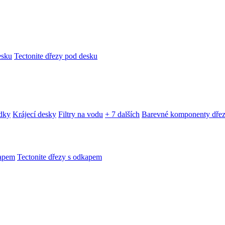
esku
Tectonite dřezy pod desku
edky
Krájecí desky
Filtry na vodu
+ 7 dalších
Barevné komponenty dře
kapem
Tectonite dřezy s odkapem