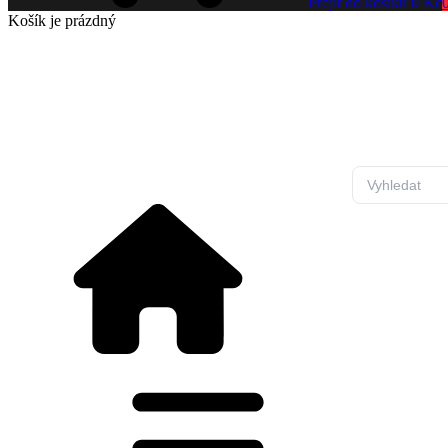
Přejít do košíku
0 Kč
Košík
je prázdný