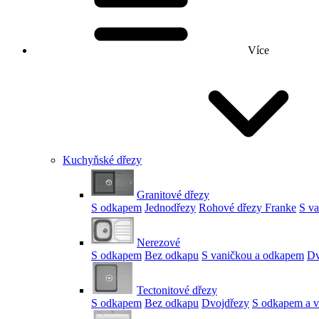
Více
Kuchyňské dřezy
Granitové dřezy
S odkapem
Jednodřezy
Rohové dřezy Franke
S v
Nerezové
S odkapem
Bez odkapu
S vaničkou a odkapem
Dv
Tectonitové dřezy
S odkapem
Bez odkapu
Dvojdřezy
S odkapem a v