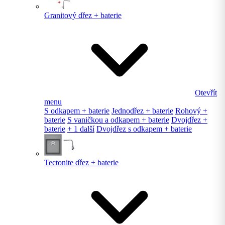
Granitový dřez + baterie
Otevřít
menu
S odkapem + baterie
Jednodřez + baterie
Rohový +
baterie
S vaničkou a odkapem + baterie
Dvojdřez +
baterie
+ 1 další
Dvojdřez s odkapem + baterie
Tectonite dřez + baterie