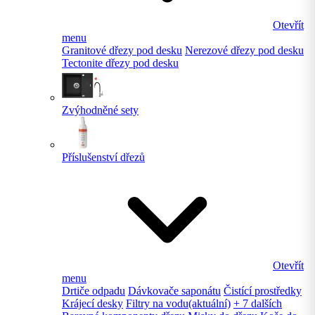
Otevřít
menu
Granitové dřezy pod desku
Nerezové dřezy pod desku
Tectonite dřezy pod desku
Zvýhodněné sety
Příslušenství dřezů
Otevřít
menu
Drtiče odpadu
Dávkovače saponátu
Čistící prostředky
Krájecí desky
Filtry na vodu
(aktuální)
+ 7 dalších