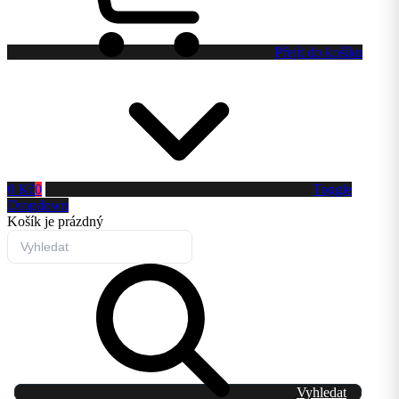
Přejít do košíku
0 Kč
0
Toggle
Dropdown
Košík
je prázdný
Vyhledat