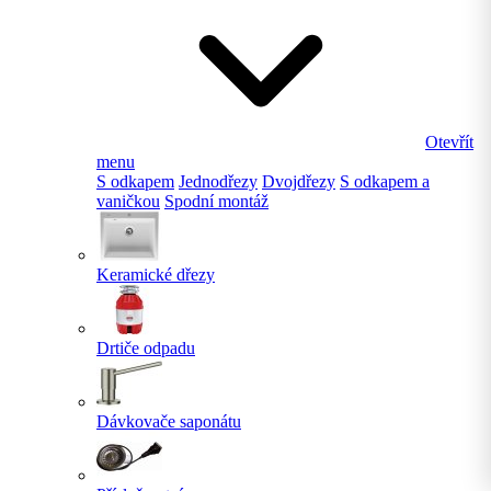
Otevřít
menu
S odkapem
Jednodřezy
Dvojdřezy
S odkapem a
vaničkou
Spodní montáž
Keramické dřezy
Drtiče odpadu
Dávkovače saponátu