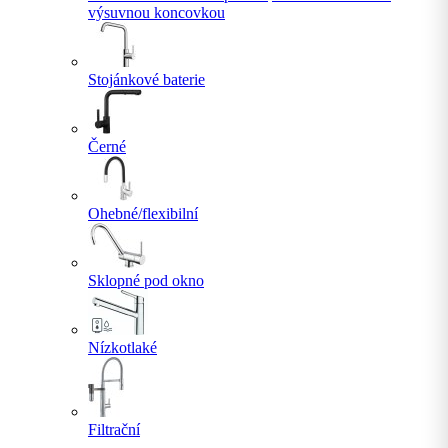
výsuvnou koncovkou
Stojánkové baterie
Černé
Ohebné/flexibilní
Sklopné pod okno
Nízkotlaké
Filtrační