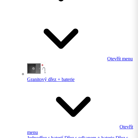
Otevřít menu
Granitový dřez + baterie
Otevřít
menu
Jednodřez s baterií
Dřez s odkapem + baterie
Dřez s