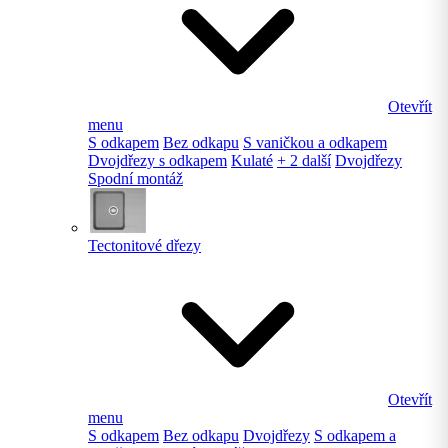
Otevřít
menu
S odkapem
Bez odkapu
S vaničkou a odkapem
Dvojdřezy s odkapem
Kulaté
+ 2 další
Dvojdřezy
Spodní montáž
Tectonitové dřezy
Otevřít
menu
S odkapem
Bez odkapu
Dvojdřezy
S odkapem a