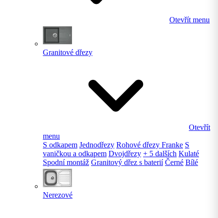
Otevřít menu
Granitové dřezy
Otevřít
menu
S odkapem
Jednodřezy
Rohové dřezy Franke
S
vaničkou a odkapem
Dvojdřezy
+ 5 dalších
Kulaté
Spodní montáž
Granitový dřez s baterií
Černé
Bílé
Nerezové