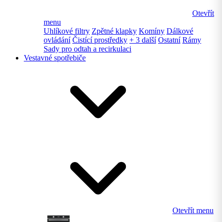
Otevřít
menu
Uhlíkové filtry
Zpětné klapky
Komíny
Dálkové
ovládání
Čistící prostředky
+ 3 další
Ostatní
Rámy
Sady pro odtah a recirkulaci
Vestavné spotřebiče
Otevřít menu