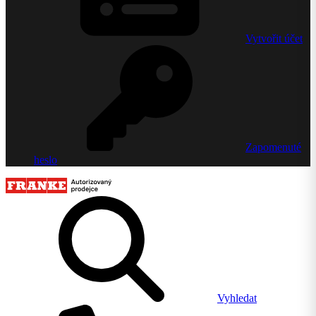
Vytvořit účet
Zapomenuté
heslo
Vyhledat