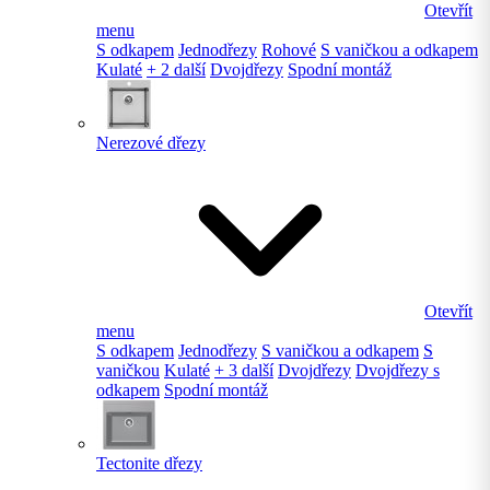
Otevřít
menu
S odkapem
Jednodřezy
Rohové
S vaničkou a odkapem
Kulaté
+ 2 další
Dvojdřezy
Spodní montáž
Nerezové dřezy
Otevřít
menu
S odkapem
Jednodřezy
S vaničkou a odkapem
S
vaničkou
Kulaté
+ 3 další
Dvojdřezy
Dvojdřezy s
odkapem
Spodní montáž
Tectonite dřezy