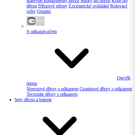
Barevné komponenty dřezu
Misky do dřezu
Koše do
dřezu
Dřezové sifony
Excentrické ovládání
Rolovací
rošty
Ostatní
S odkapávačem
Otevřít
menu
Nerezové dřezy s odkapem
Granitové dřezy s odkapem
Tectonite dřezy s odkapem
Sety dřezu a baterie