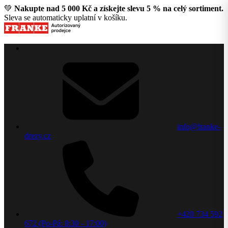
💚
Nakupte nad 5 000 Kč a získejte slevu 5 % na celý sortiment.
Sleva se automaticky uplatní v košíku.
info@franke-
drezy.cz
+420 734 592
672 (Po-Pá: 8:30 - 17:00)