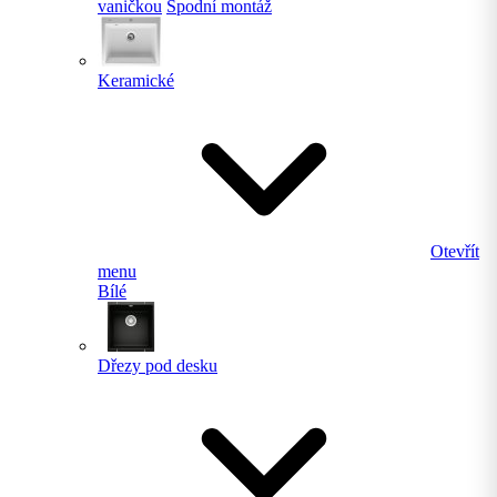
vaničkou
Spodní montáž
Keramické
Otevřít
menu
Bílé
Dřezy pod desku