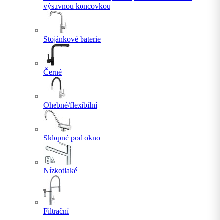
výsuvnou koncovkou
Stojánkové baterie
Černé
Ohebné/flexibilní
Sklopné pod okno
Nízkotlaké
Filtrační