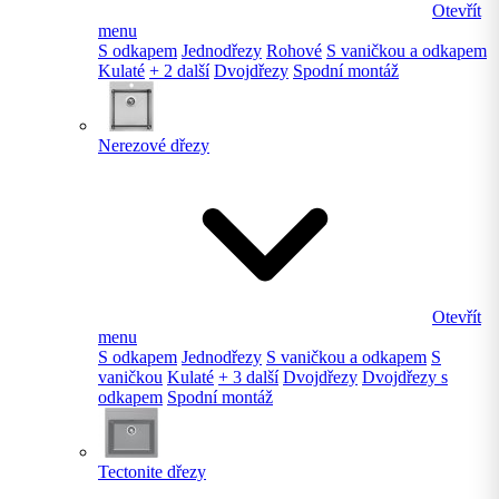
Otevřít
menu
S odkapem
Jednodřezy
Rohové
S vaničkou a odkapem
Kulaté
+ 2 další
Dvojdřezy
Spodní montáž
Nerezové dřezy
Otevřít
menu
S odkapem
Jednodřezy
S vaničkou a odkapem
S
vaničkou
Kulaté
+ 3 další
Dvojdřezy
Dvojdřezy s
odkapem
Spodní montáž
Tectonite dřezy