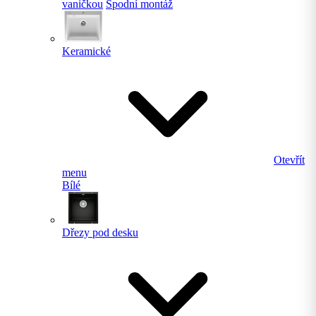
vaničkou
Spodní montáž
Keramické
Otevřít
menu
Bílé
Dřezy pod desku