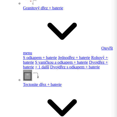
Granitový dřez + baterie
Otevřít
menu
S odkapem + baterie
Jednodřez + baterie
Rohový +
baterie
S vaničkou a odkapem + baterie
Dvojdřez +
baterie
+ 1 další
Dvojdřez s odkapem + baterie
Tectonite dřez + baterie