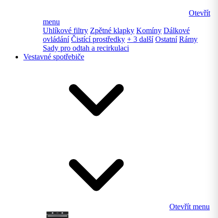
Otevřít
menu
Uhlíkové filtry
Zpětné klapky
Komíny
Dálkové
ovládání
Čistící prostředky
+ 3 další
Ostatní
Rámy
Sady pro odtah a recirkulaci
Vestavné spotřebiče
Otevřít menu