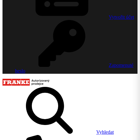
Vytvořit účet
Zapomenuté
heslo
Vyhledat