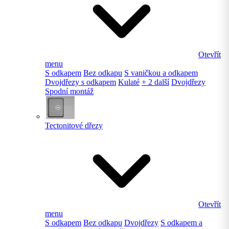
Otevřít
menu
S odkapem
Bez odkapu
S vaničkou a odkapem
Dvojdřezy s odkapem
Kulaté
+ 2 další
Dvojdřezy
Spodní montáž
Tectonitové dřezy
Otevřít
menu
S odkapem
Bez odkapu
Dvojdřezy
S odkapem a