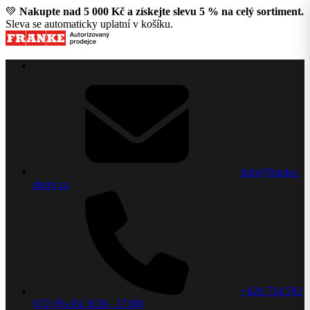
💚
Nakupte nad 5 000 Kč a získejte slevu 5 % na celý sortiment.
Sleva se automaticky uplatní v košíku.
info@franke-
drezy.cz
+420 734 592
672 (Po-Pá: 8:30 - 17:00)