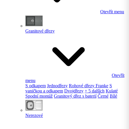
Otevřít menu
Granitové dřezy
Otevřít
menu
S odkapem
Jednodřezy
Rohové dřezy Franke
S
vaničkou a odkapem
Dvojdřezy
+ 5 dalších
Kulaté
Spodní montáž
Granitový dřez s baterií
Černé
Bílé
Nerezové