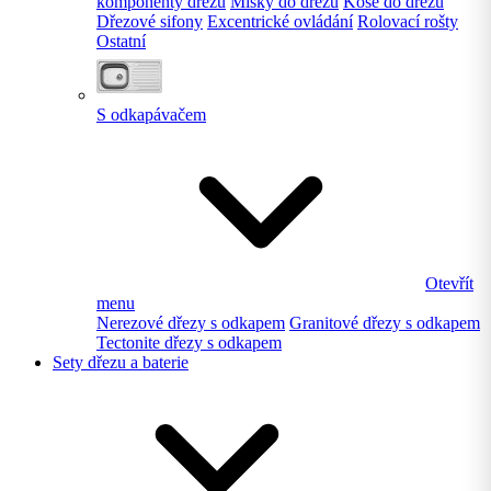
komponenty dřezu
Misky do dřezu
Koše do dřezu
Dřezové sifony
Excentrické ovládání
Rolovací rošty
Ostatní
S odkapávačem
Otevřít
menu
Nerezové dřezy s odkapem
Granitové dřezy s odkapem
Tectonite dřezy s odkapem
Sety dřezu a baterie