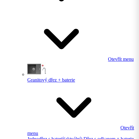
Otevřít menu
Granitový dřez + baterie
Otevřít
menu
Jednodřez s baterií
(aktuální)
Dřez s odkapem + baterie