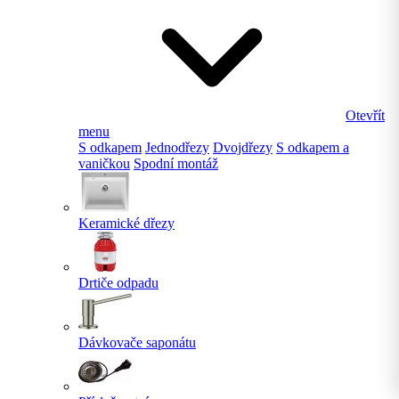
Otevřít
menu
S odkapem
Jednodřezy
Dvojdřezy
S odkapem a
vaničkou
Spodní montáž
Keramické dřezy
Drtiče odpadu
Dávkovače saponátu