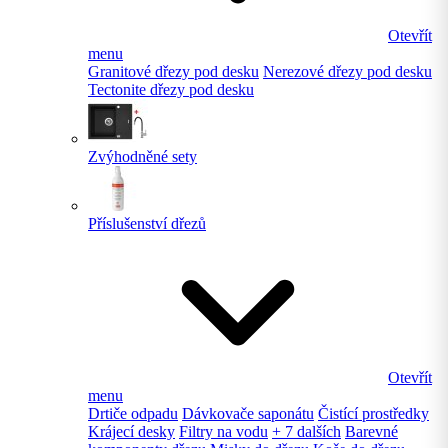
Otevřít
menu
Granitové dřezy pod desku
Nerezové dřezy pod desku
Tectonite dřezy pod desku
Zvýhodněné sety
Příslušenství dřezů
Otevřít
menu
Drtiče odpadu
Dávkovače saponátu
Čistící prostředky
Krájecí desky
Filtry na vodu
+ 7 dalších
Barevné