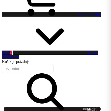
Přejít do košíku
0 Kč
0
Toggle
Dropdown
Košík
je prázdný
Vyhledat