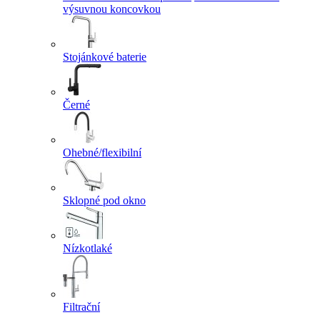
výsuvnou koncovkou
Stojánkové baterie
Černé
Ohebné/flexibilní
Sklopné pod okno
Nízkotlaké
Filtrační