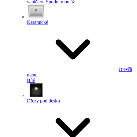
vaničkou
Spodní montáž
Keramické
Otevřít
menu
Bílé
Dřezy pod desku