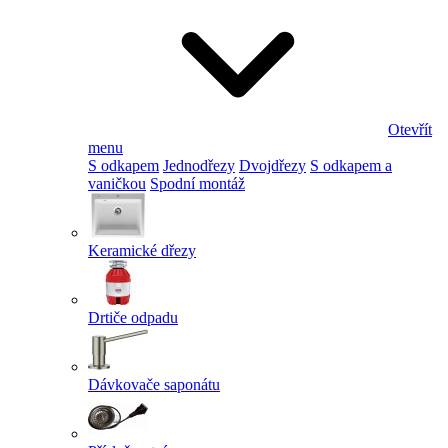
Otevřít
menu
S odkapem
Jednodřezy
Dvojdřezy
S odkapem a
vaničkou
Spodní montáž
Keramické dřezy
Drtiče odpadu
Dávkovače saponátu