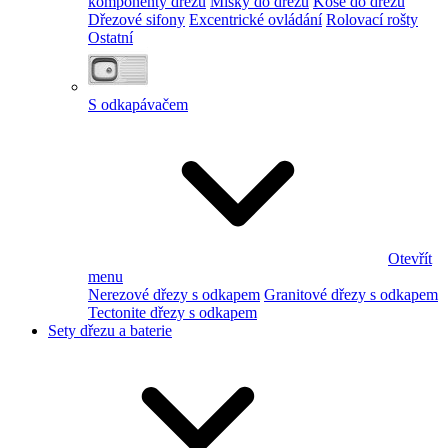
komponenty dřezu
Misky do dřezu
Koše do dřezu
Dřezové sifony
Excentrické ovládání
Rolovací rošty
Ostatní
S odkapávačem
Otevřít
menu
Nerezové dřezy s odkapem
Granitové dřezy s odkapem
Tectonite dřezy s odkapem
Sety dřezu a baterie