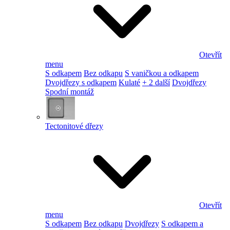
Otevřít
menu
S odkapem
Bez odkapu
S vaničkou a odkapem
Dvojdřezy s odkapem
Kulaté
+ 2 další
Dvojdřezy
Spodní montáž
Tectonitové dřezy
Otevřít
menu
S odkapem
Bez odkapu
Dvojdřezy
S odkapem a