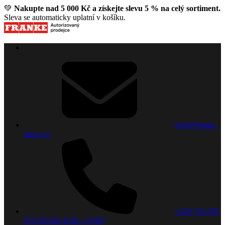
💚
Nakupte nad 5 000 Kč a získejte slevu 5 % na celý sortiment.
Sleva se automaticky uplatní v košíku.
info@franke-
drezy.cz
+420 734 592
672 (Po-Pá: 8:30 - 17:00)