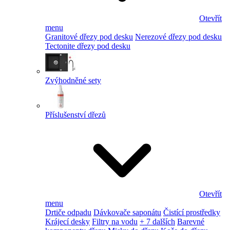
Otevřít
menu
Granitové dřezy pod desku
Nerezové dřezy pod desku
Tectonite dřezy pod desku
Zvýhodněné sety
Příslušenství dřezů
Otevřít
menu
Drtiče odpadu
Dávkovače saponátu
Čistící prostředky
Krájecí desky
Filtry na vodu
+ 7 dalších
Barevné