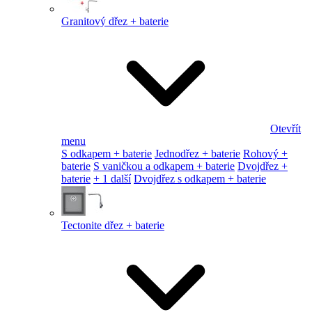
Granitový dřez + baterie
Otevřít
menu
S odkapem + baterie
Jednodřez + baterie
Rohový +
baterie
S vaničkou a odkapem + baterie
Dvojdřez +
baterie
+ 1 další
Dvojdřez s odkapem + baterie
Tectonite dřez + baterie