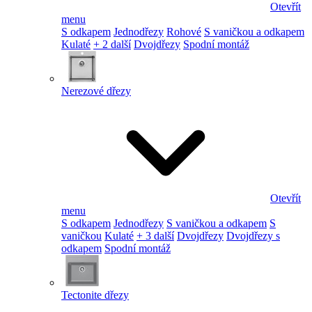
Otevřít
menu
S odkapem
Jednodřezy
Rohové
S vaničkou a odkapem
Kulaté
+ 2 další
Dvojdřezy
Spodní montáž
Nerezové dřezy
Otevřít
menu
S odkapem
Jednodřezy
S vaničkou a odkapem
S
vaničkou
Kulaté
+ 3 další
Dvojdřezy
Dvojdřezy s
odkapem
Spodní montáž
Tectonite dřezy