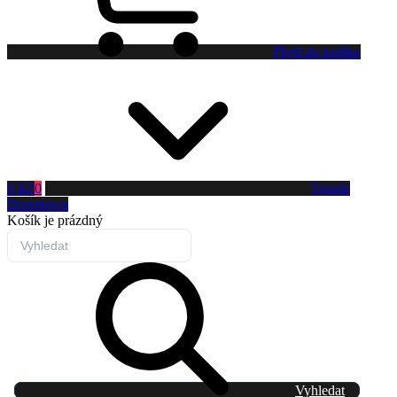
Přejít do košíku
0 Kč
0
Toggle
Dropdown
Košík
je prázdný
Vyhledat