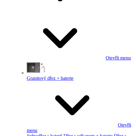
Otevřít menu
Granitový dřez + baterie
Otevřít
menu
Jednodřez s baterií
Dřez s odkapem + baterie
Dřez s