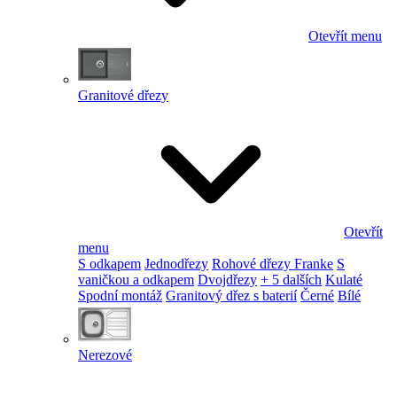
Otevřít menu
Granitové dřezy
Otevřít
menu
S odkapem
Jednodřezy
Rohové dřezy Franke
S
vaničkou a odkapem
Dvojdřezy
+ 5 dalších
Kulaté
Spodní montáž
Granitový dřez s baterií
Černé
Bílé
Nerezové