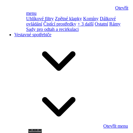
Otevřít
menu
Uhlíkové filtry
Zpětné klapky
Komíny
Dálkové
ovládání
Čistící prostředky
+ 3 další
Ostatní
Rámy
Sady pro odtah a recirkulaci
Vestavné spotřebiče
Otevřít menu