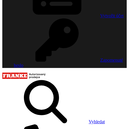
Vytvořit účet
Zapomenuté
heslo
Vyhledat