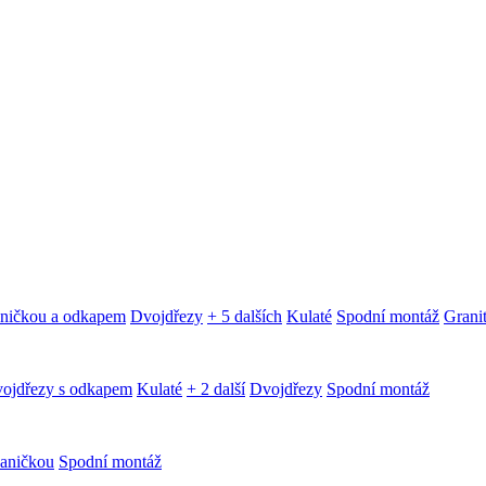
aničkou a odkapem
Dvojdřezy
+ 5 dalších
Kulaté
Spodní montáž
Granit
ojdřezy s odkapem
Kulaté
+ 2 další
Dvojdřezy
Spodní montáž
aničkou
Spodní montáž