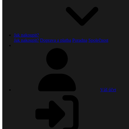
Jak nakoupit?
Jak nakoupit?
Doprava a platba
Poradna
Společnost
Váš účet