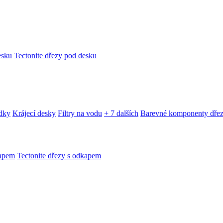
esku
Tectonite dřezy pod desku
edky
Krájecí desky
Filtry na vodu
+ 7 dalších
Barevné komponenty dře
kapem
Tectonite dřezy s odkapem