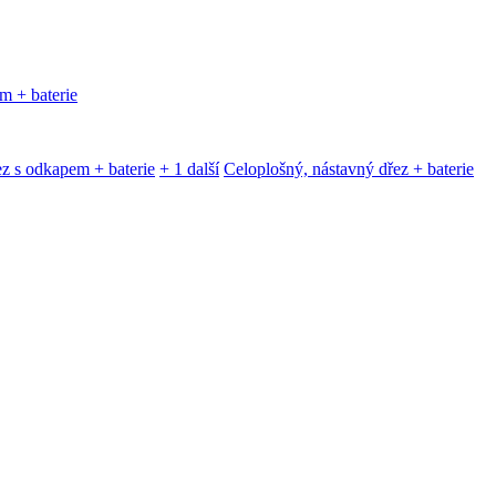
m + baterie
z s odkapem + baterie
+ 1 další
Celoplošný, nástavný dřez + baterie