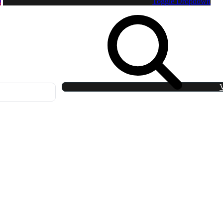
0
Toggle Dropdown
V