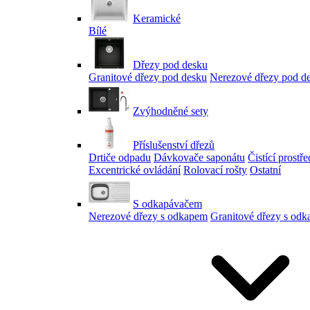
Keramické
Bílé
Dřezy pod desku
Granitové dřezy pod desku
Nerezové dřezy pod d
Zvýhodněné sety
Příslušenství dřezů
Drtiče odpadu
Dávkovače saponátu
Čistící prostř
Excentrické ovládání
Rolovací rošty
Ostatní
S odkapávačem
Nerezové dřezy s odkapem
Granitové dřezy s od