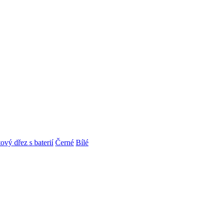
ový dřez s baterií
Černé
Bílé