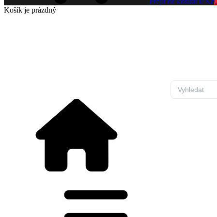
Přejít do košíku
0 Kč
Košík
je prázdný