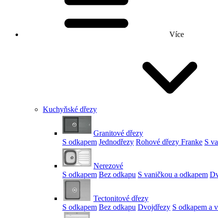
Více
Kuchyňské dřezy
Granitové dřezy
S odkapem
Jednodřezy
Rohové dřezy Franke
S v
Nerezové
S odkapem
Bez odkapu
S vaničkou a odkapem
Dv
Tectonitové dřezy
S odkapem
Bez odkapu
Dvojdřezy
S odkapem a v