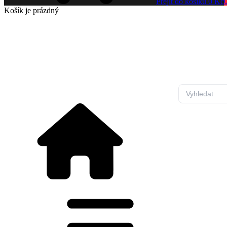
Přejít do košíku
0 Kč
Košík
je prázdný