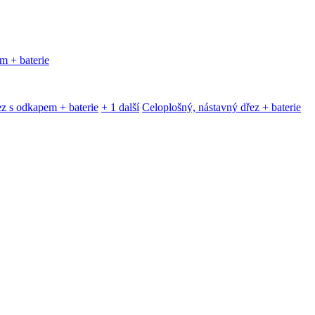
m + baterie
z s odkapem + baterie
+ 1 další
Celoplošný, nástavný dřez + baterie