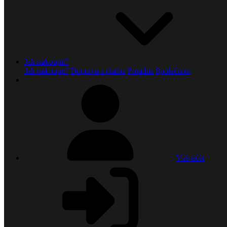
Jak nakoupit?
Jak nakoupit?
Doprava a platba
Poradna
Společnost
Váš účet