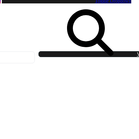
0
Toggle Dropdown
V