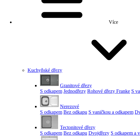
Více
Kuchyňské dřezy
Granitové dřezy
S odkapem
Jednodřezy
Rohové dřezy Franke
S v
Nerezové
S odkapem
Bez odkapu
S vaničkou a odkapem
Dv
Tectonitové dřezy
S odkapem
Bez odkapu
Dvojdřezy
S odkapem a v