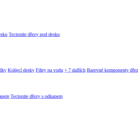
esku
Tectonite dřezy pod desku
edky
Krájecí desky
Filtry na vodu
+ 7 dalších
Barevné komponenty dře
kapem
Tectonite dřezy s odkapem