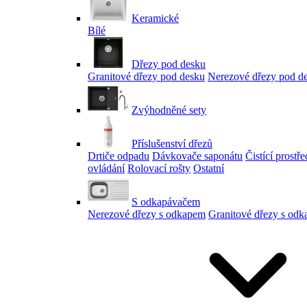
Keramické
Bílé
Dřezy pod desku
Granitové dřezy pod desku
Nerezové dřezy pod d
Zvýhodněné sety
Příslušenství dřezů
Drtiče odpadu
Dávkovače saponátu
Čistící prostř
ovládání
Rolovací rošty
Ostatní
S odkapávačem
Nerezové dřezy s odkapem
Granitové dřezy s od