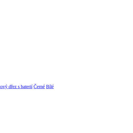
ový dřez s baterií
Černé
Bílé