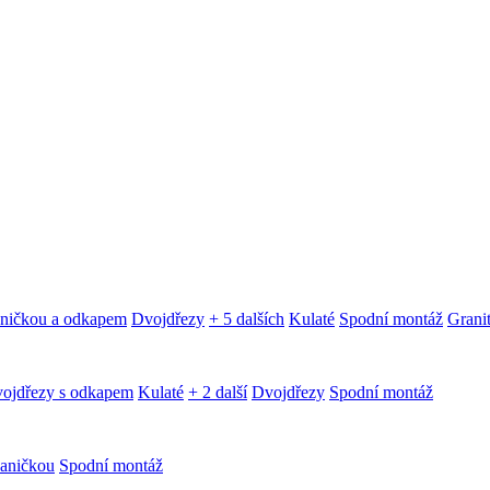
aničkou a odkapem
Dvojdřezy
+ 5 dalších
Kulaté
Spodní montáž
Granit
ojdřezy s odkapem
Kulaté
+ 2 další
Dvojdřezy
Spodní montáž
aničkou
Spodní montáž