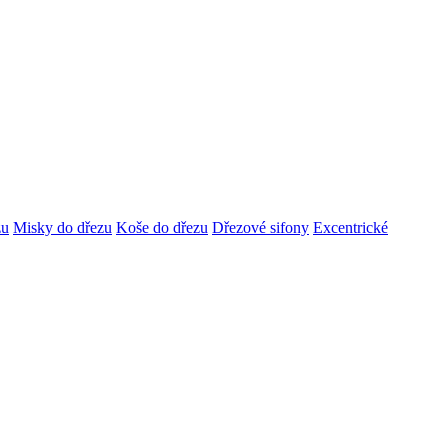
zu
Misky do dřezu
Koše do dřezu
Dřezové sifony
Excentrické