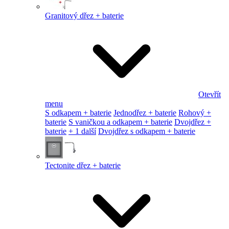
Granitový dřez + baterie
Otevřít
menu
S odkapem + baterie
Jednodřez + baterie
Rohový +
baterie
S vaničkou a odkapem + baterie
Dvojdřez +
baterie
+ 1 další
Dvojdřez s odkapem + baterie
Tectonite dřez + baterie