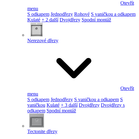
Otevřít
menu
S odkapem
Jednodřezy
Rohové
S vaničkou a odkapem
Kulaté
+ 2 další
Dvojdřezy
Spodní montáž
Nerezové dřezy
Otevřít
menu
S odkapem
Jednodřezy
S vaničkou a odkapem
S
vaničkou
Kulaté
+ 3 další
Dvojdřezy
Dvojdřezy s
odkapem
Spodní montáž
Tectonite dřezy