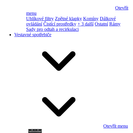
Otevřít
menu
Uhlíkové filtry
Zpětné klapky
Komíny
Dálkové
ovládání
Čistící prostředky
+ 3 další
Ostatní
Rámy
Sady pro odtah a recirkulaci
Vestavné spotřebiče
Otevřít menu