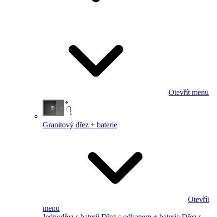
Otevřít menu
Granitový dřez + baterie
Otevřít
menu
Jednodřez s baterií
Dřez s odkapem + baterie
Dřez s