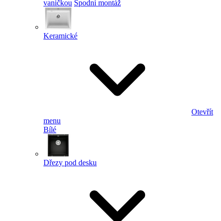
vaničkou
Spodní montáž
Keramické
Otevřít
menu
Bílé
Dřezy pod desku