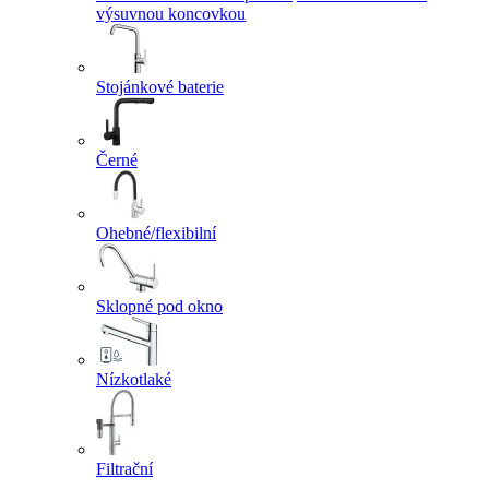
výsuvnou koncovkou
Stojánkové baterie
Černé
Ohebné/flexibilní
Sklopné pod okno
Nízkotlaké
Filtrační