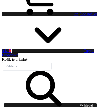
Přejít do košíku
0 Kč
0
Toggle
Dropdown
Košík
je prázdný
Vyhledat