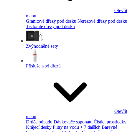
Otevřít
menu
Granitové dřezy pod desku
Nerezové dřezy pod desku
Tectonite dřezy pod desku
Zvýhodněné sety
Příslušenství dřezů
Otevřít
menu
Drtiče odpadu
Dávkovače saponátu
Čistící prostředky
Krájecí desky
Filtry na vodu
+ 7 dalších
Barevné