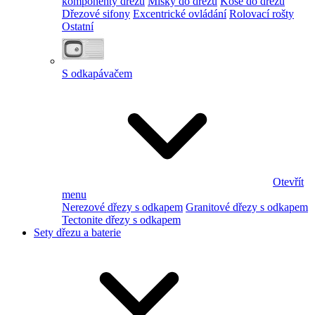
komponenty dřezu
Misky do dřezu
Koše do dřezu
Dřezové sifony
Excentrické ovládání
Rolovací rošty
Ostatní
S odkapávačem
Otevřít
menu
Nerezové dřezy s odkapem
Granitové dřezy s odkapem
Tectonite dřezy s odkapem
Sety dřezu a baterie