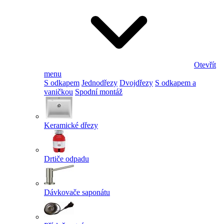
Otevřít
menu
S odkapem
Jednodřezy
Dvojdřezy
S odkapem a
vaničkou
Spodní montáž
Keramické dřezy
Drtiče odpadu
Dávkovače saponátu