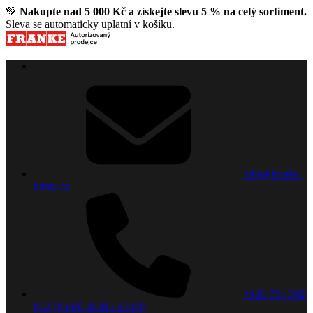
💚
Nakupte nad 5 000 Kč a získejte slevu 5 % na celý sortiment.
Sleva se automaticky uplatní v košíku.
info@franke-
drezy.cz
+420 734 592
672 (Po-Pá: 8:30 - 17:00)