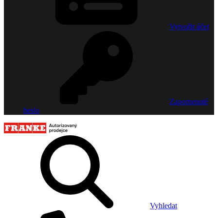
Vytvořit účet
Zapomenuté
heslo
Vyhledat