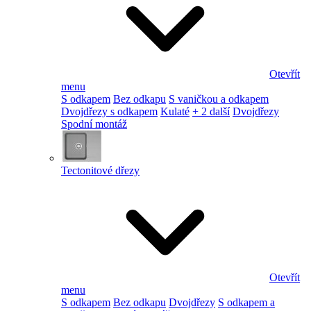
Otevřít
menu
S odkapem
Bez odkapu
S vaničkou a odkapem
Dvojdřezy s odkapem
Kulaté
+ 2 další
Dvojdřezy
Spodní montáž
Tectonitové dřezy
Otevřít
menu
S odkapem
Bez odkapu
Dvojdřezy
S odkapem a