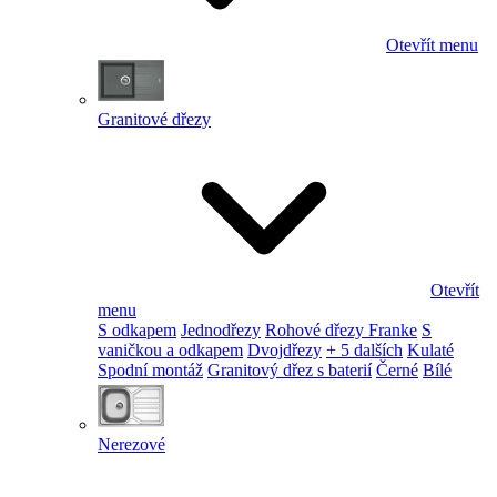
Otevřít menu
Granitové dřezy
Otevřít
menu
S odkapem
Jednodřezy
Rohové dřezy Franke
S
vaničkou a odkapem
Dvojdřezy
+ 5 dalších
Kulaté
Spodní montáž
Granitový dřez s baterií
Černé
Bílé
Nerezové