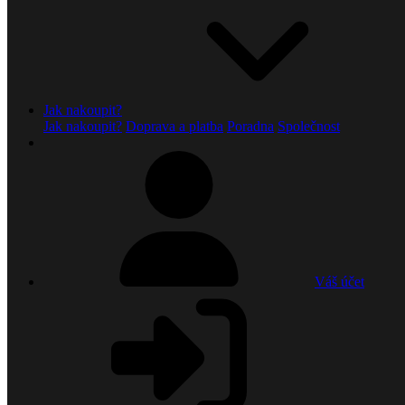
Jak nakoupit?
Jak nakoupit?
Doprava a platba
Poradna
Společnost
Váš účet