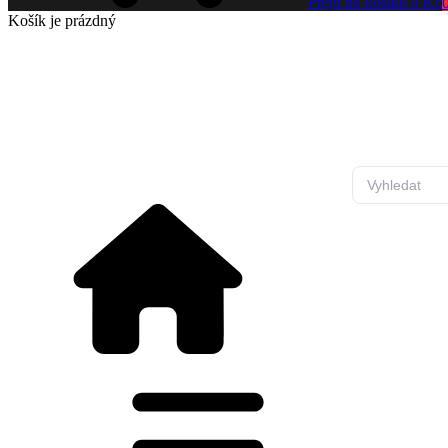
Přejít do košíku
0 Kč
Košík
je prázdný