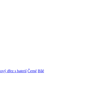
ový dřez s baterií
Černé
Bílé