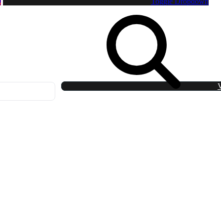
0
Toggle Dropdown
V