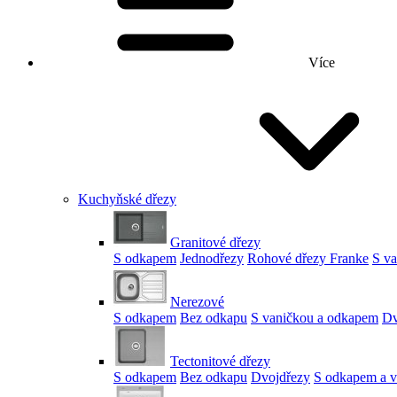
Více
Kuchyňské dřezy
Granitové dřezy
S odkapem
Jednodřezy
Rohové dřezy Franke
S v
Nerezové
S odkapem
Bez odkapu
S vaničkou a odkapem
Dv
Tectonitové dřezy
S odkapem
Bez odkapu
Dvojdřezy
S odkapem a v