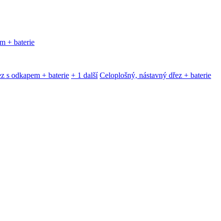
m + baterie
z s odkapem + baterie
+ 1 další
Celoplošný, nástavný dřez + baterie