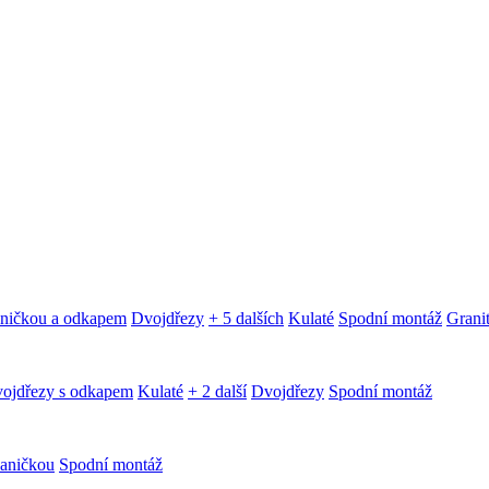
aničkou a odkapem
Dvojdřezy
+ 5 dalších
Kulaté
Spodní montáž
Granit
ojdřezy s odkapem
Kulaté
+ 2 další
Dvojdřezy
Spodní montáž
aničkou
Spodní montáž