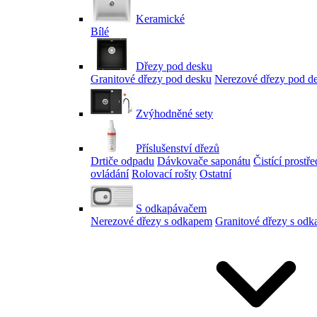
Keramické
Bílé
Dřezy pod desku
Granitové dřezy pod desku
Nerezové dřezy pod d
Zvýhodněné sety
Příslušenství dřezů
Drtiče odpadu
Dávkovače saponátu
Čistící prostř
ovládání
Rolovací rošty
Ostatní
S odkapávačem
Nerezové dřezy s odkapem
Granitové dřezy s od