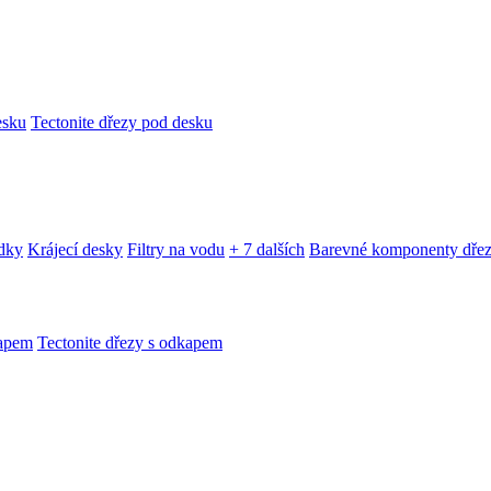
esku
Tectonite dřezy pod desku
edky
Krájecí desky
Filtry na vodu
+ 7 dalších
Barevné komponenty dře
kapem
Tectonite dřezy s odkapem