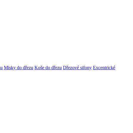
zu
Misky do dřezu
Koše do dřezu
Dřezové sifony
Excentrické