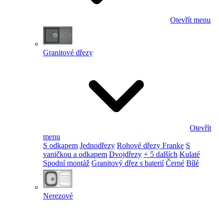
Otevřít menu
Granitové dřezy
Otevřít
menu
S odkapem
Jednodřezy
Rohové dřezy Franke
S
vaničkou a odkapem
Dvojdřezy
+ 5 dalších
Kulaté
Spodní montáž
Granitový dřez s baterií
Černé
Bílé
Nerezové