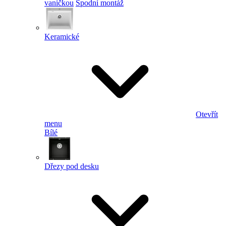
vaničkou
Spodní montáž
Keramické
Otevřít
menu
Bílé
Dřezy pod desku