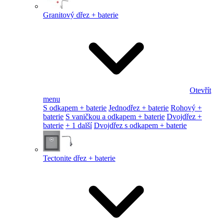
Granitový dřez + baterie
Otevřít
menu
S odkapem + baterie
Jednodřez + baterie
Rohový +
baterie
S vaničkou a odkapem + baterie
Dvojdřez +
baterie
+ 1 další
Dvojdřez s odkapem + baterie
Tectonite dřez + baterie