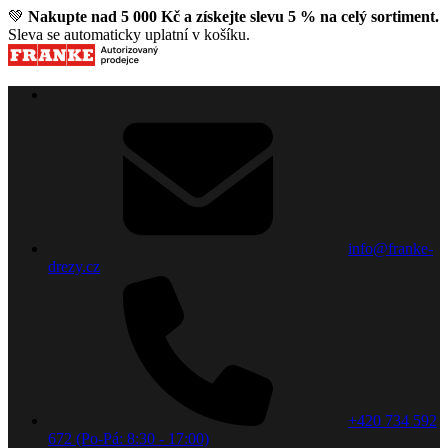
💚
Nakupte nad 5 000 Kč a získejte slevu 5 % na celý sortiment.
Sleva se automaticky uplatní v košíku.
info@franke-
drezy.cz
+420 734 592
672 (Po-Pá: 8:30 - 17:00)