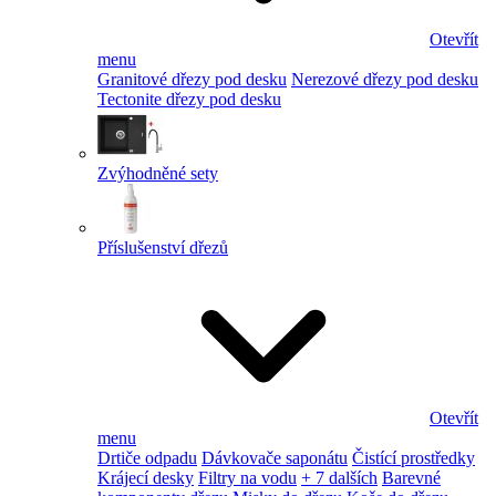
Otevřít
menu
Granitové dřezy pod desku
Nerezové dřezy pod desku
Tectonite dřezy pod desku
Zvýhodněné sety
Příslušenství dřezů
Otevřít
menu
Drtiče odpadu
Dávkovače saponátu
Čistící prostředky
Krájecí desky
Filtry na vodu
+ 7 dalších
Barevné