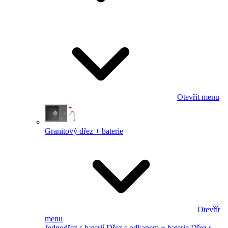
Otevřít menu
Granitový dřez + baterie
Otevřít
menu
Jednodřez s baterií
Dřez s odkapem + baterie
Dřez s