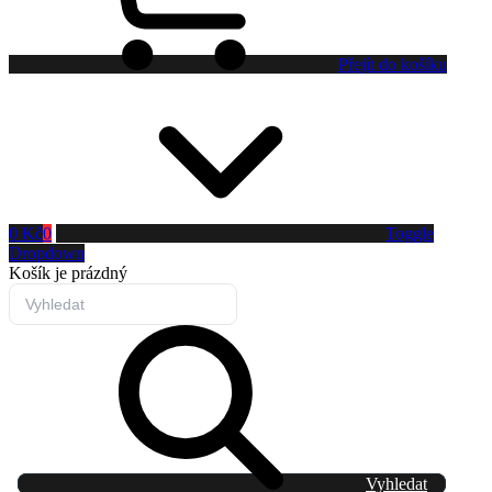
Přejít do košíku
0 Kč
0
Toggle
Dropdown
Košík
je prázdný
Vyhledat