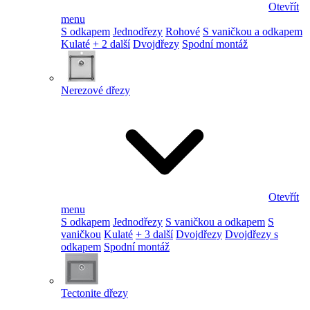
Otevřít
menu
S odkapem
Jednodřezy
Rohové
S vaničkou a odkapem
Kulaté
+ 2 další
Dvojdřezy
Spodní montáž
Nerezové dřezy
Otevřít
menu
S odkapem
Jednodřezy
S vaničkou a odkapem
S
vaničkou
Kulaté
+ 3 další
Dvojdřezy
Dvojdřezy s
odkapem
Spodní montáž
Tectonite dřezy