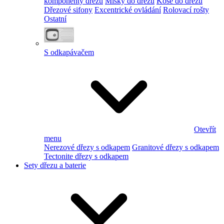
komponenty dřezu
Misky do dřezu
Koše do dřezu
Dřezové sifony
Excentrické ovládání
Rolovací rošty
Ostatní
S odkapávačem
Otevřít
menu
Nerezové dřezy s odkapem
Granitové dřezy s odkapem
Tectonite dřezy s odkapem
Sety dřezu a baterie