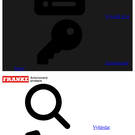
Vytvořit účet
Zapomenuté
heslo
Vyhledat