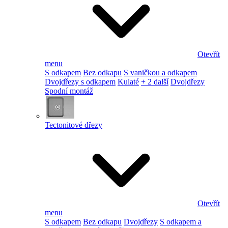
Otevřít
menu
S odkapem
Bez odkapu
S vaničkou a odkapem
Dvojdřezy s odkapem
Kulaté
+ 2 další
Dvojdřezy
Spodní montáž
Tectonitové dřezy
Otevřít
menu
S odkapem
Bez odkapu
Dvojdřezy
S odkapem a