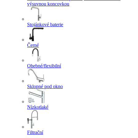
výsuvnou koncovkou
Stojánkové baterie
Černé
Ohebné/flexibilní
Sklopné pod okno
Nízkotlaké
Filtrační