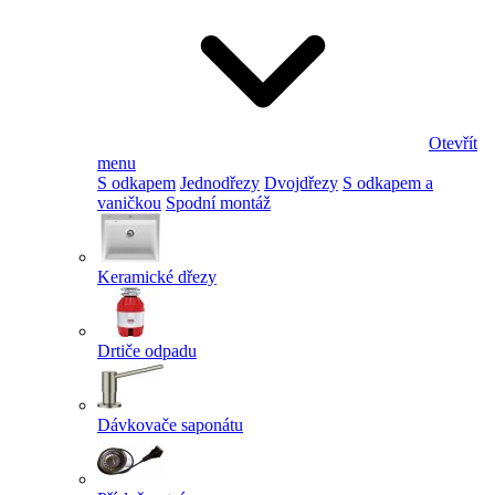
Otevřít
menu
S odkapem
Jednodřezy
Dvojdřezy
S odkapem a
vaničkou
Spodní montáž
Keramické dřezy
Drtiče odpadu
Dávkovače saponátu