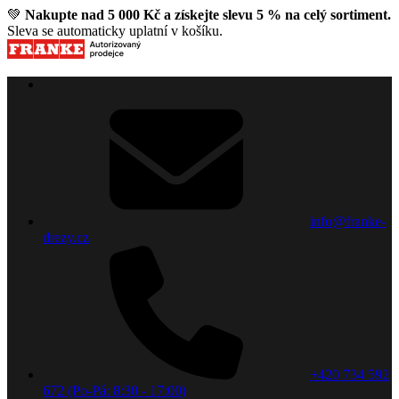
💚
Nakupte nad 5 000 Kč a získejte slevu 5 % na celý sortiment.
Sleva se automaticky uplatní v košíku.
info@franke-
drezy.cz
+420 734 592
672 (Po-Pá: 8:30 - 17:00)