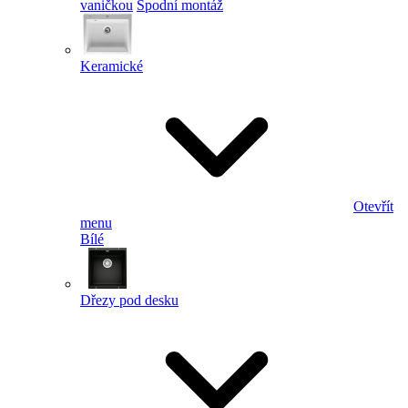
vaničkou
Spodní montáž
Keramické
Otevřít
menu
Bílé
Dřezy pod desku