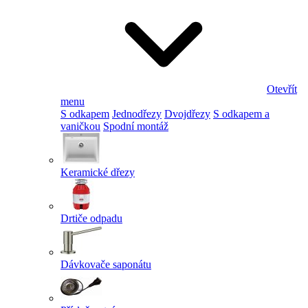
Otevřít
menu
S odkapem
Jednodřezy
Dvojdřezy
S odkapem a
vaničkou
Spodní montáž
Keramické dřezy
Drtiče odpadu
Dávkovače saponátu