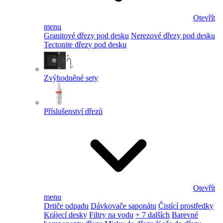
Otevřít
menu
Granitové dřezy pod desku
Nerezové dřezy pod desku
Tectonite dřezy pod desku
Zvýhodněné sety
Příslušenství dřezů
Otevřít
menu
Drtiče odpadu
Dávkovače saponátu
Čistící prostředky
Krájecí desky
Filtry na vodu
+ 7 dalších
Barevné