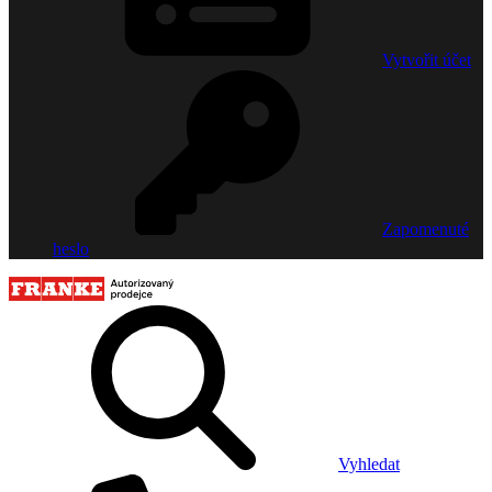
Vytvořit účet
Zapomenuté
heslo
Vyhledat