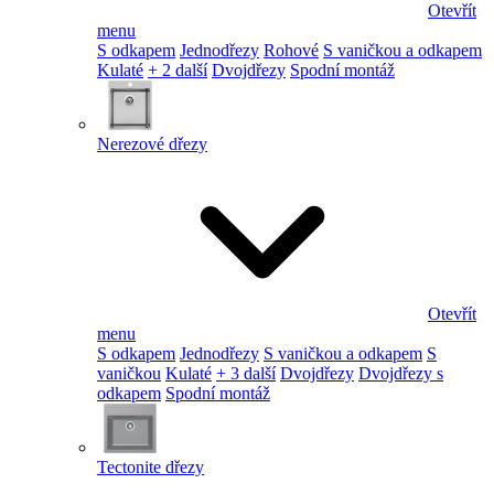
Otevřít
menu
S odkapem
Jednodřezy
Rohové
S vaničkou a odkapem
Kulaté
+ 2 další
Dvojdřezy
Spodní montáž
Nerezové dřezy
Otevřít
menu
S odkapem
Jednodřezy
S vaničkou a odkapem
S
vaničkou
Kulaté
+ 3 další
Dvojdřezy
Dvojdřezy s
odkapem
Spodní montáž
Tectonite dřezy