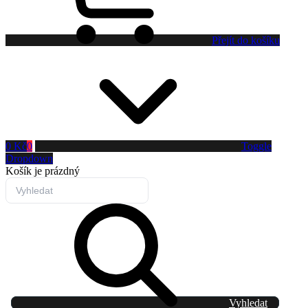
Přejít do košíku
0 Kč
0
Toggle
Dropdown
Košík
je prázdný
Vyhledat