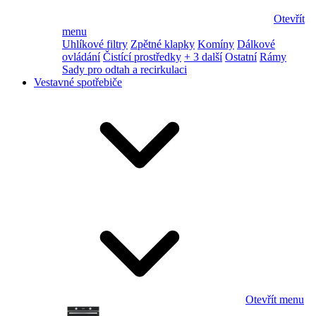
Otevřít
menu
Uhlíkové filtry
Zpětné klapky
Komíny
Dálkové
ovládání
Čistící prostředky
+ 3 další
Ostatní
Rámy
Sady pro odtah a recirkulaci
Vestavné spotřebiče
Otevřít menu