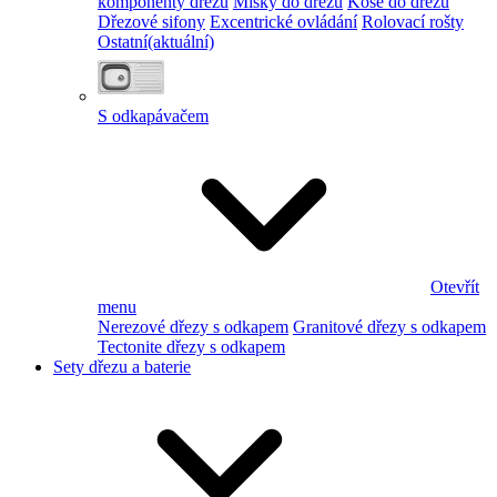
komponenty dřezu
Misky do dřezu
Koše do dřezu
Dřezové sifony
Excentrické ovládání
Rolovací rošty
Ostatní
(aktuální)
S odkapávačem
Otevřít
menu
Nerezové dřezy s odkapem
Granitové dřezy s odkapem
Tectonite dřezy s odkapem
Sety dřezu a baterie