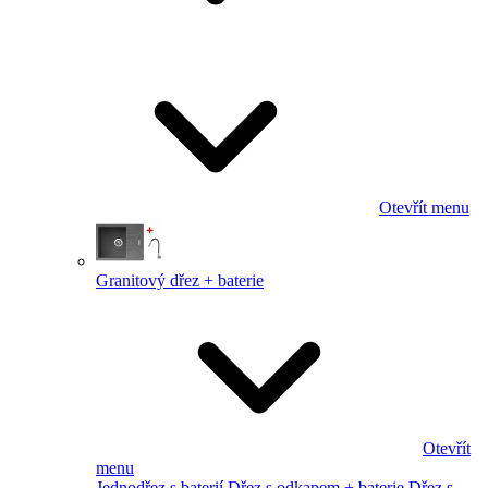
Otevřít menu
Granitový dřez + baterie
Otevřít
menu
Jednodřez s baterií
Dřez s odkapem + baterie
Dřez s