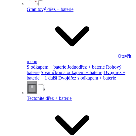
Granitový dřez + baterie
Otevřít
menu
S odkapem + baterie
Jednodřez + baterie
Rohový +
baterie
S vaničkou a odkapem + baterie
Dvojdřez +
baterie
+ 1 další
Dvojdřez s odkapem + baterie
Tectonite dřez + baterie