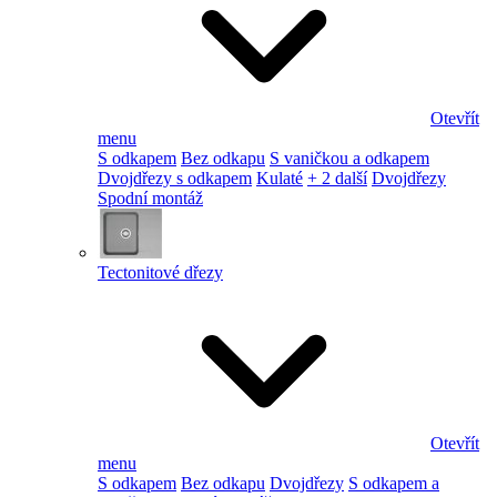
Otevřít
menu
S odkapem
Bez odkapu
S vaničkou a odkapem
Dvojdřezy s odkapem
Kulaté
+ 2 další
Dvojdřezy
Spodní montáž
Tectonitové dřezy
Otevřít
menu
S odkapem
Bez odkapu
Dvojdřezy
S odkapem a