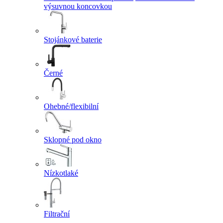
výsuvnou koncovkou
Stojánkové baterie
Černé
Ohebné/flexibilní
Sklopné pod okno
Nízkotlaké
Filtrační