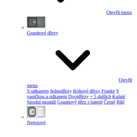
Otevřít menu
Granitové dřezy
Otevřít
menu
S odkapem
Jednodřezy
Rohové dřezy Franke
S
vaničkou a odkapem
Dvojdřezy
+ 5 dalších
Kulaté
Spodní montáž
Granitový dřez s baterií
Černé
Bílé
Nerezové