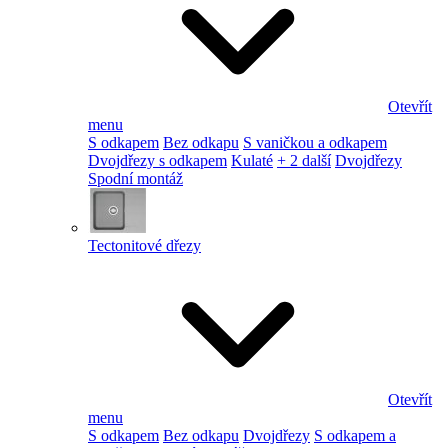
Otevřít
menu
S odkapem
Bez odkapu
S vaničkou a odkapem
Dvojdřezy s odkapem
Kulaté
+ 2 další
Dvojdřezy
Spodní montáž
Tectonitové dřezy
Otevřít
menu
S odkapem
Bez odkapu
Dvojdřezy
S odkapem a