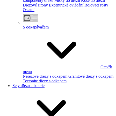
komponenty dřezu
Misky do dřezu
Koše do dřezu
Dřezové sifony
Excentrické ovládání
Rolovací rošty
Ostatní
S odkapávačem
Otevřít
menu
Nerezové dřezy s odkapem
Granitové dřezy s odkapem
Tectonite dřezy s odkapem
Sety dřezu a baterie