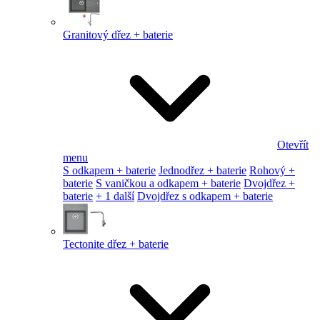
Granitový dřez + baterie
Otevřít
menu
S odkapem + baterie
Jednodřez + baterie
Rohový +
baterie
S vaničkou a odkapem + baterie
Dvojdřez +
baterie
+ 1 další
Dvojdřez s odkapem + baterie
Tectonite dřez + baterie