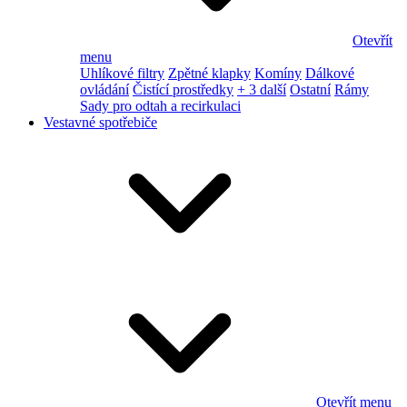
Otevřít
menu
Uhlíkové filtry
Zpětné klapky
Komíny
Dálkové
ovládání
Čistící prostředky
+ 3 další
Ostatní
Rámy
Sady pro odtah a recirkulaci
Vestavné spotřebiče
Otevřít menu