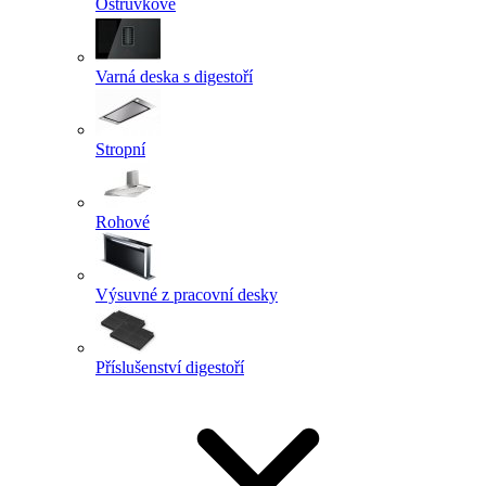
Ostrůvkové
Varná deska s digestoří
Stropní
Rohové
Výsuvné z pracovní desky
Příslušenství digestoří