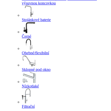
výsuvnou koncovkou
Stojánkové baterie
Černé
Ohebné/flexibilní
Sklopné pod okno
Nízkotlaké
Filtrační