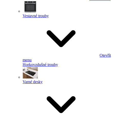
Vestavné trouby
Otevřít
menu
Horkovzdušné trouby
Varné desky