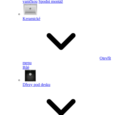
vaničkou
Spodní montáž
Keramické
Otevřít
menu
Bílé
Dřezy pod desku