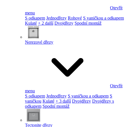
Otevřít
menu
S odkapem
Jednodřezy
Rohové
S vaničkou a odkapem
Kulaté
+ 2 další
Dvojdřezy
Spodní montáž
Nerezové dřezy
Otevřít
menu
S odkapem
Jednodřezy
S vaničkou a odkapem
S
vaničkou
Kulaté
+ 3 další
Dvojdřezy
Dvojdřezy s
odkapem
Spodní montáž
Tectonite dřezy