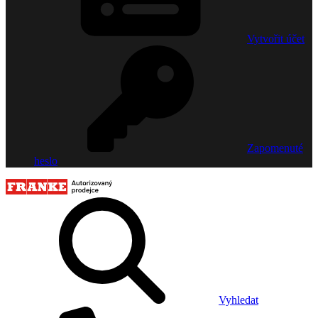
Vytvořit účet
Zapomenuté
heslo
Vyhledat