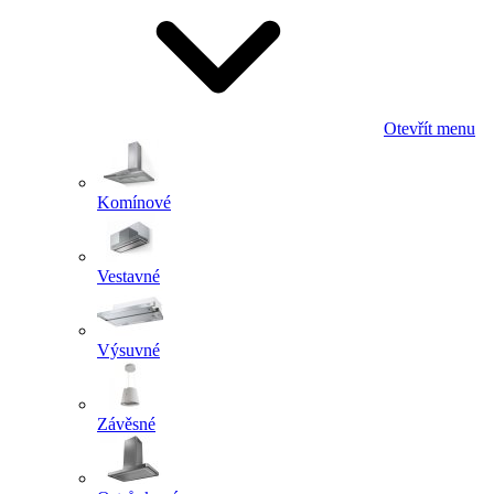
Otevřít menu
Komínové
Vestavné
Výsuvné
Závěsné