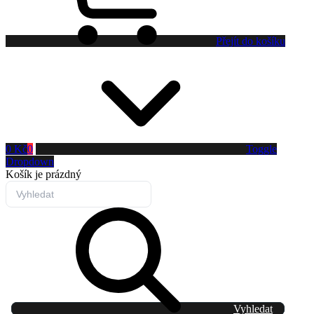
Přejít do košíku
0 Kč
0
Toggle
Dropdown
Košík
je prázdný
Vyhledat