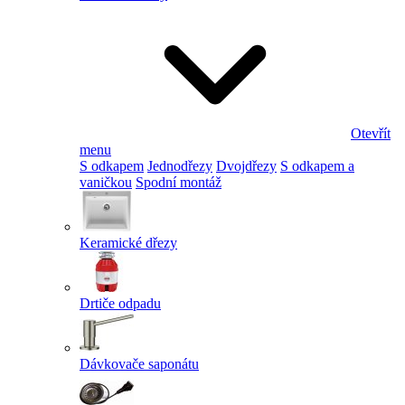
Otevřít
menu
S odkapem
Jednodřezy
Dvojdřezy
S odkapem a
vaničkou
Spodní montáž
Keramické dřezy
Drtiče odpadu
Dávkovače saponátu