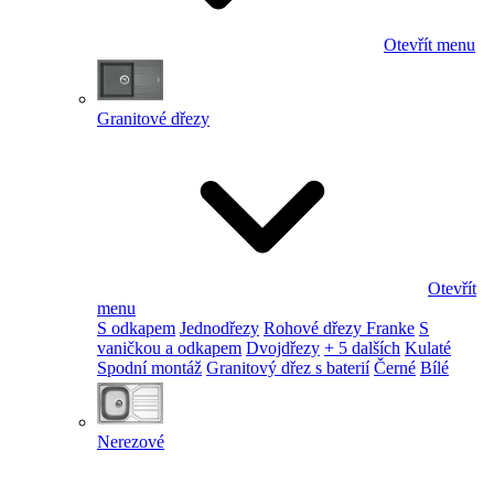
Otevřít menu
Granitové dřezy
Otevřít
menu
S odkapem
Jednodřezy
Rohové dřezy Franke
S
vaničkou a odkapem
Dvojdřezy
+ 5 dalších
Kulaté
Spodní montáž
Granitový dřez s baterií
Černé
Bílé
Nerezové