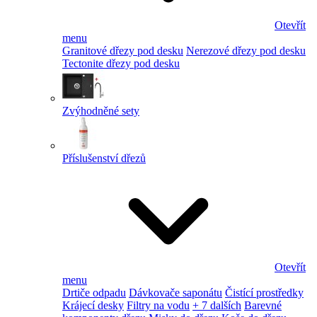
Otevřít
menu
Granitové dřezy pod desku
Nerezové dřezy pod desku
Tectonite dřezy pod desku
Zvýhodněné sety
Příslušenství dřezů
Otevřít
menu
Drtiče odpadu
Dávkovače saponátu
Čistící prostředky
Krájecí desky
Filtry na vodu
+ 7 dalších
Barevné