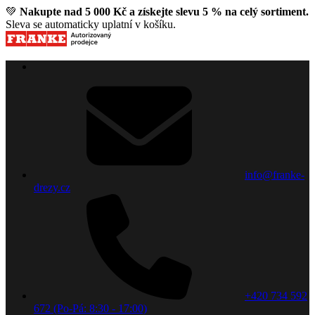
💚
Nakupte nad 5 000 Kč a získejte slevu 5 % na celý sortiment.
Sleva se automaticky uplatní v košíku.
info@franke-
drezy.cz
+420 734 592
672 (Po-Pá: 8:30 - 17:00)