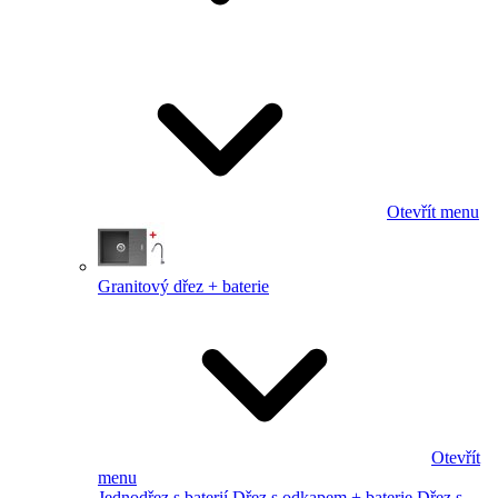
Otevřít menu
Granitový dřez + baterie
Otevřít
menu
Jednodřez s baterií
Dřez s odkapem + baterie
Dřez s