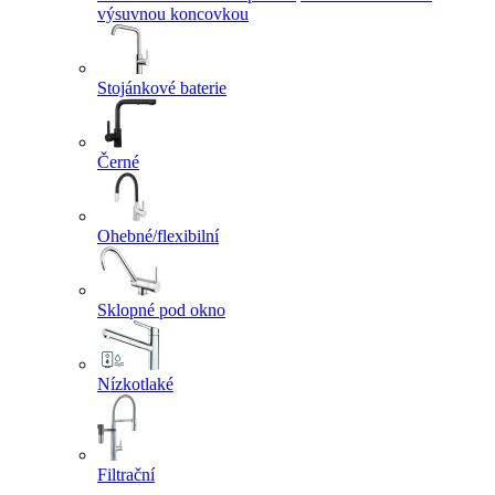
výsuvnou koncovkou
Stojánkové baterie
Černé
Ohebné/flexibilní
Sklopné pod okno
Nízkotlaké
Filtrační