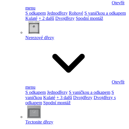
Otevřít
menu
S odkapem
Jednodřezy
Rohové
S vaničkou a odkapem
Kulaté
+ 2 další
Dvojdřezy
Spodní montáž
Nerezové dřezy
Otevřít
menu
S odkapem
Jednodřezy
S vaničkou a odkapem
S
vaničkou
Kulaté
+ 3 další
Dvojdřezy
Dvojdřezy s
odkapem
Spodní montáž
Tectonite dřezy