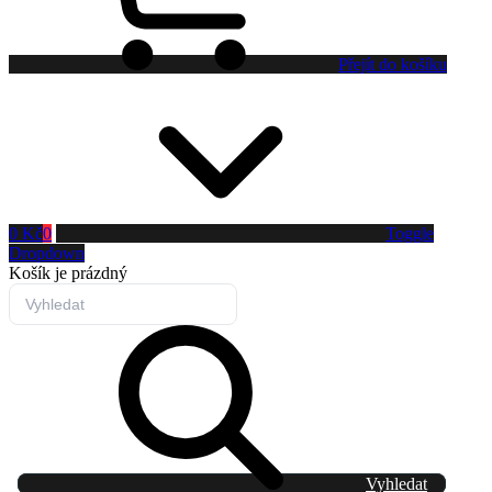
Přejít do košíku
0 Kč
0
Toggle
Dropdown
Košík
je prázdný
Vyhledat