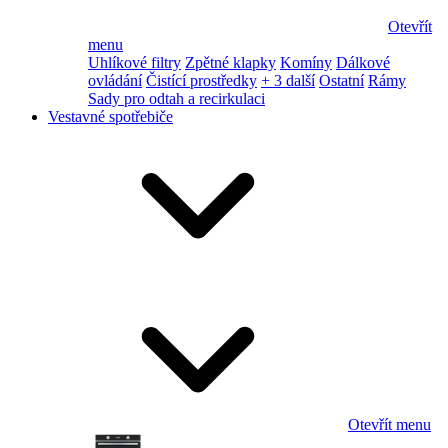
Otevřít
menu
Uhlíkové filtry
Zpětné klapky
Komíny
Dálkové
ovládání
Čistící prostředky
+ 3 další
Ostatní
Rámy
Sady pro odtah a recirkulaci
Vestavné spotřebiče
Otevřít menu