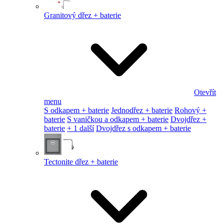
Granitový dřez + baterie
Otevřít
menu
S odkapem + baterie
Jednodřez + baterie
Rohový +
baterie
S vaničkou a odkapem + baterie
Dvojdřez +
baterie
+ 1 další
Dvojdřez s odkapem + baterie
Tectonite dřez + baterie