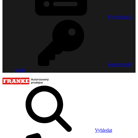
Vytvořit účet
Zapomenuté
heslo
Vyhledat