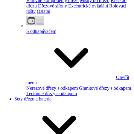
Barevné komponenty dřezu
Misky do dřezu
Koše do
dřezu
Dřezové sifony
Excentrické ovládání
Rolovací
rošty
Ostatní
S odkapávačem
Otevřít
menu
Nerezové dřezy s odkapem
Granitové dřezy s odkapem
Tectonite dřezy s odkapem
Sety dřezu a baterie