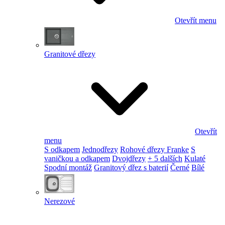
Otevřít menu
Granitové dřezy
Otevřít
menu
S odkapem
Jednodřezy
Rohové dřezy Franke
S
vaničkou a odkapem
Dvojdřezy
+ 5 dalších
Kulaté
Spodní montáž
Granitový dřez s baterií
Černé
Bílé
Nerezové