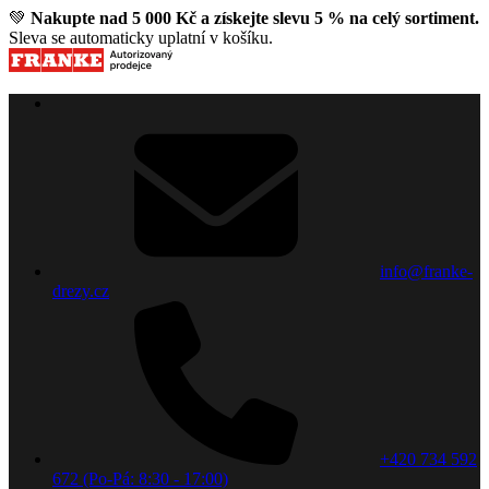
💚
Nakupte nad 5 000 Kč a získejte slevu 5 % na celý sortiment.
Sleva se automaticky uplatní v košíku.
info@franke-
drezy.cz
+420 734 592
672 (Po-Pá: 8:30 - 17:00)