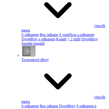
Otevřít
menu
S odkapem
Bez odkapu
S vaničkou a odkapem
Dvojdřezy s odkapem
Kulaté
+ 2 další
Dvojdřezy
Spodní montáž
Tectonitové dřezy
Otevřít
menu
S odkapem
Bez odkapu
Dvojdřezy
S odkapem a