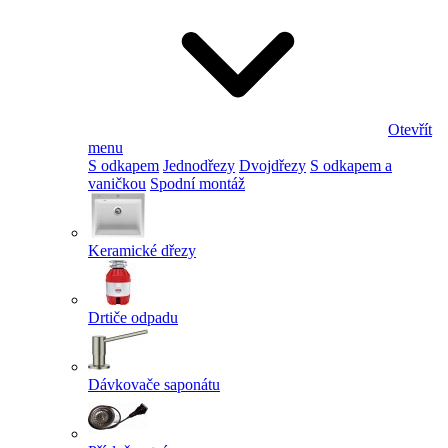
Otevřít
menu
S odkapem
Jednodřezy
Dvojdřezy
S odkapem a
vaničkou
Spodní montáž
Keramické dřezy
Drtiče odpadu
Dávkovače saponátu