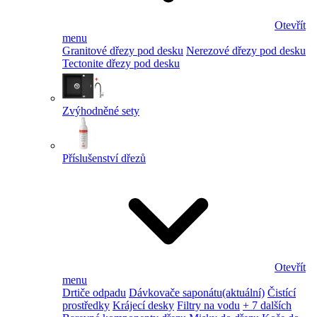
Otevřít
menu
Granitové dřezy pod desku
Nerezové dřezy pod desku
Tectonite dřezy pod desku
Zvýhodněné sety
Příslušenství dřezů
Otevřít
menu
Drtiče odpadu
Dávkovače saponátu
(aktuální)
Čistící
prostředky
Krájecí desky
Filtry na vodu
+ 7 dalších