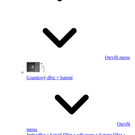
Otevřít menu
Granitový dřez + baterie
Otevřít
menu
Jednodřez s baterií
Dřez s odkapem + baterie
Dřez s