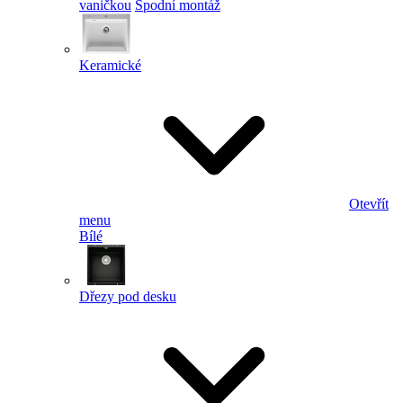
vaničkou
Spodní montáž
Keramické
Otevřít
menu
Bílé
Dřezy pod desku