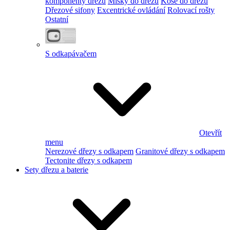
komponenty dřezu
Misky do dřezu
Koše do dřezu
Dřezové sifony
Excentrické ovládání
Rolovací rošty
Ostatní
S odkapávačem
Otevřít
menu
Nerezové dřezy s odkapem
Granitové dřezy s odkapem
Tectonite dřezy s odkapem
Sety dřezu a baterie