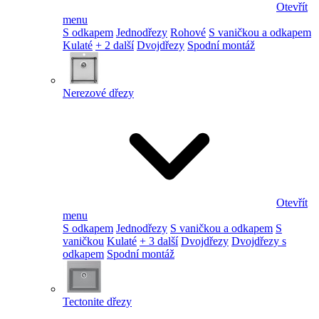
Otevřít
menu
S odkapem
Jednodřezy
Rohové
S vaničkou a odkapem
Kulaté
+ 2 další
Dvojdřezy
Spodní montáž
Nerezové dřezy
Otevřít
menu
S odkapem
Jednodřezy
S vaničkou a odkapem
S
vaničkou
Kulaté
+ 3 další
Dvojdřezy
Dvojdřezy s
odkapem
Spodní montáž
Tectonite dřezy