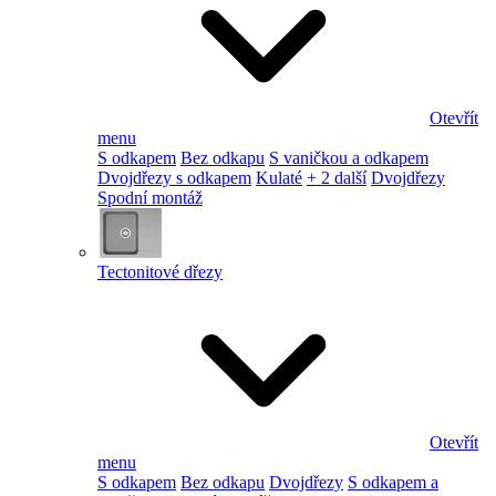
Otevřít
menu
S odkapem
Bez odkapu
S vaničkou a odkapem
Dvojdřezy s odkapem
Kulaté
+ 2 další
Dvojdřezy
Spodní montáž
Tectonitové dřezy
Otevřít
menu
S odkapem
Bez odkapu
Dvojdřezy
S odkapem a