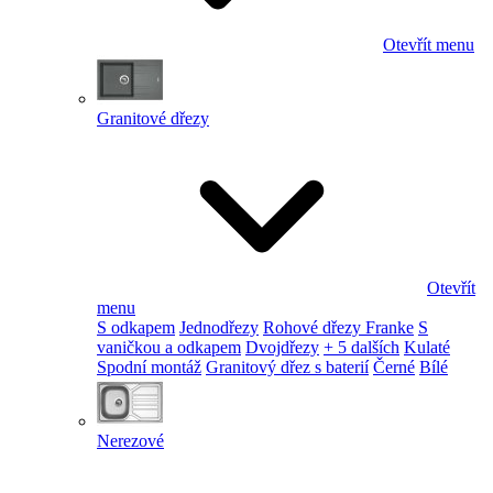
Otevřít menu
Granitové dřezy
Otevřít
menu
S odkapem
Jednodřezy
Rohové dřezy Franke
S
vaničkou a odkapem
Dvojdřezy
+ 5 dalších
Kulaté
Spodní montáž
Granitový dřez s baterií
Černé
Bílé
Nerezové