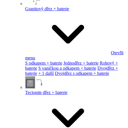
Granitový dřez + baterie
Otevřít
menu
S odkapem + baterie
Jednodřez + baterie
Rohový +
baterie
S vaničkou a odkapem + baterie
Dvojdřez +
baterie
+ 1 další
Dvojdřez s odkapem + baterie
Tectonite dřez + baterie