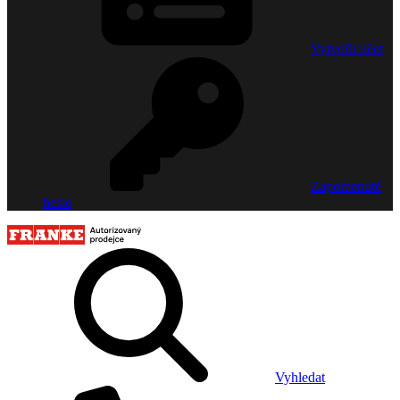
Vytvořit účet
Zapomenuté
heslo
Vyhledat