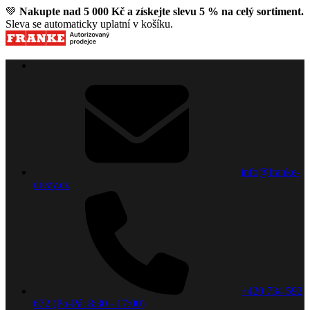
💚
Nakupte nad 5 000 Kč a získejte slevu 5 % na celý sortiment.
Sleva se automaticky uplatní v košíku.
info@franke-
drezy.cz
+420 734 592
672 (Po-Pá: 8:30 - 17:00)