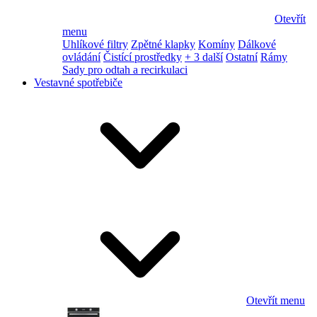
Otevřít
menu
Uhlíkové filtry
Zpětné klapky
Komíny
Dálkové
ovládání
Čistící prostředky
+ 3 další
Ostatní
Rámy
Sady pro odtah a recirkulaci
Vestavné spotřebiče
Otevřít menu