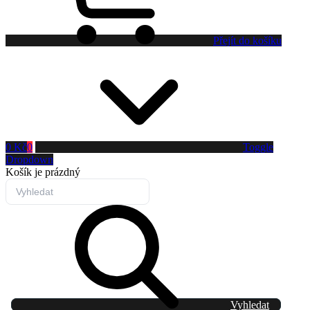
Přejít do košíku
0 Kč
0
Toggle
Dropdown
Košík
je prázdný
Vyhledat