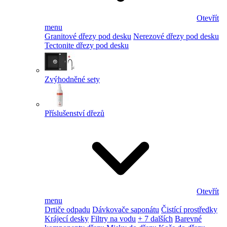
Otevřít
menu
Granitové dřezy pod desku
Nerezové dřezy pod desku
Tectonite dřezy pod desku
Zvýhodněné sety
Příslušenství dřezů
Otevřít
menu
Drtiče odpadu
Dávkovače saponátu
Čistící prostředky
Krájecí desky
Filtry na vodu
+ 7 dalších
Barevné