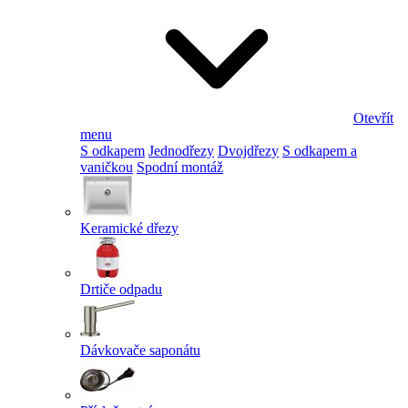
Otevřít
menu
S odkapem
Jednodřezy
Dvojdřezy
S odkapem a
vaničkou
Spodní montáž
Keramické dřezy
Drtiče odpadu
Dávkovače saponátu