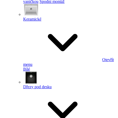
vaničkou
Spodní montáž
Keramické
Otevřít
menu
Bílé
Dřezy pod desku