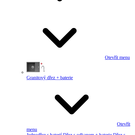
Otevřít menu
Granitový dřez + baterie
Otevřít
menu
Jednodřez s baterií
Dřez s odkapem + baterie
Dřez s