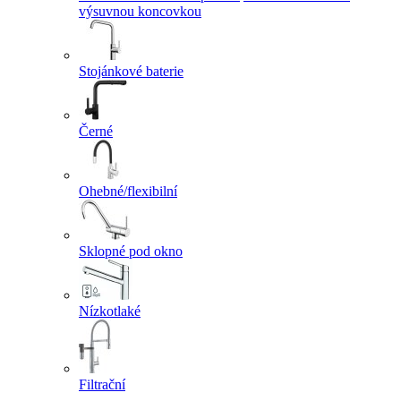
výsuvnou koncovkou
Stojánkové baterie
Černé
Ohebné/flexibilní
Sklopné pod okno
Nízkotlaké
Filtrační