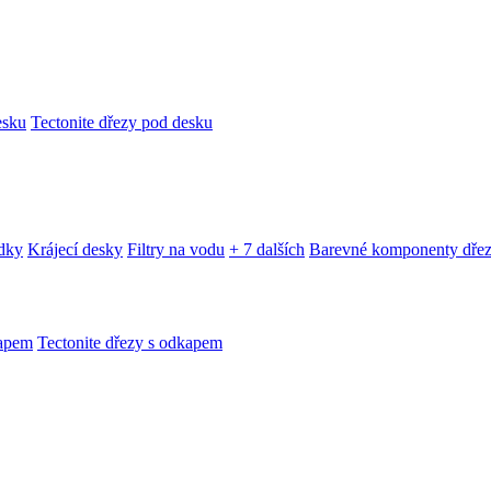
esku
Tectonite dřezy pod desku
edky
Krájecí desky
Filtry na vodu
+ 7 dalších
Barevné komponenty dře
kapem
Tectonite dřezy s odkapem