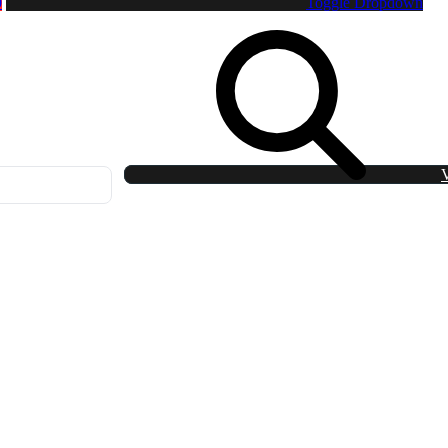
0
Toggle Dropdown
V