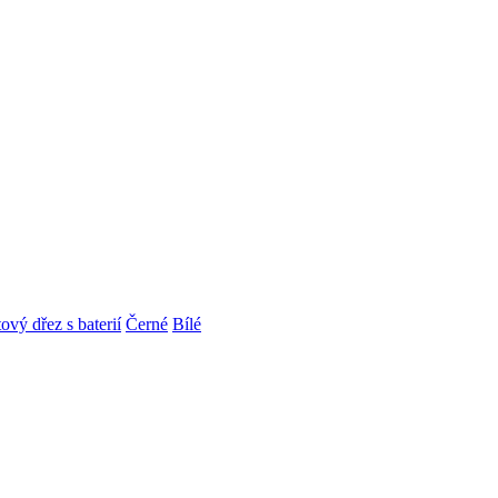
ový dřez s baterií
Černé
Bílé