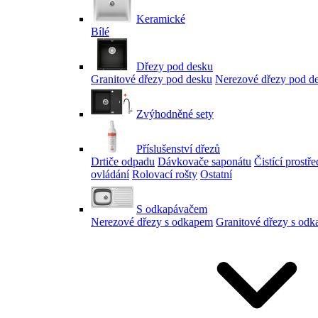
Keramické
Bílé
Dřezy pod desku
Granitové dřezy pod desku
Nerezové dřezy pod d
Zvýhodněné sety
Příslušenství dřezů
Drtiče odpadu
Dávkovače saponátu
Čistící prostř
ovládání
Rolovací rošty
Ostatní
S odkapávačem
Nerezové dřezy s odkapem
Granitové dřezy s od