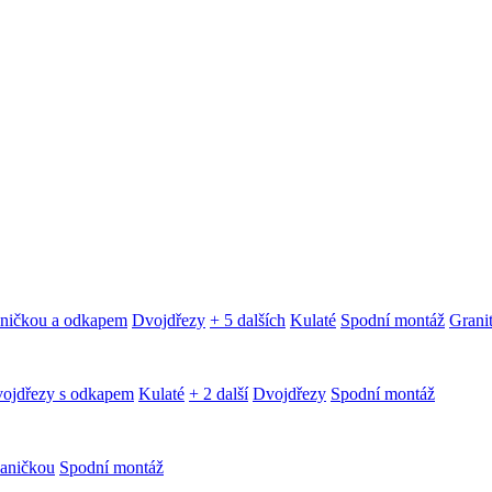
aničkou a odkapem
Dvojdřezy
+ 5 dalších
Kulaté
Spodní montáž
Granit
ojdřezy s odkapem
Kulaté
+ 2 další
Dvojdřezy
Spodní montáž
aničkou
Spodní montáž