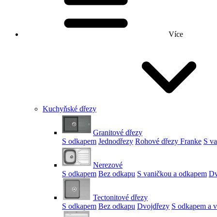
Více
Kuchyňské dřezy
Granitové dřezy
S odkapem
Jednodřezy
Rohové dřezy Franke
S v
Nerezové
S odkapem
Bez odkapu
S vaničkou a odkapem
Dv
Tectonitové dřezy
S odkapem
Bez odkapu
Dvojdřezy
S odkapem a v