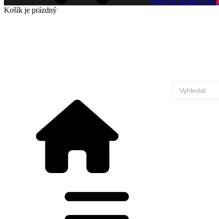
Přejít do košíku
0 Kč
Košík
je prázdný