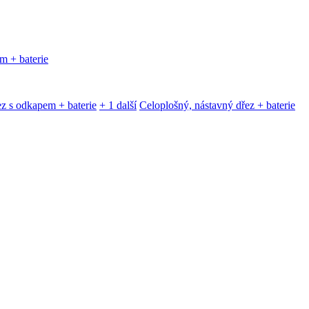
m + baterie
z s odkapem + baterie
+ 1 další
Celoplošný, nástavný dřez + baterie