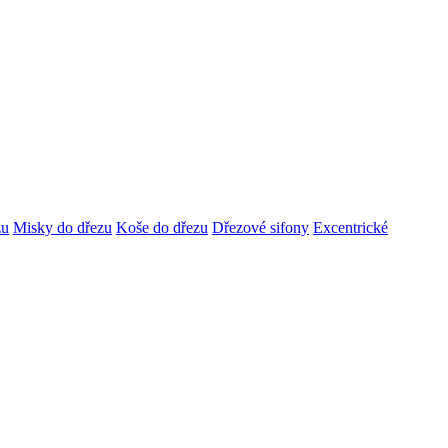
zu
Misky do dřezu
Koše do dřezu
Dřezové sifony
Excentrické