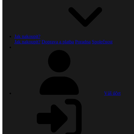
Jak nakoupit?
Jak nakoupit?
Doprava a platba
Poradna
Společnost
Váš účet