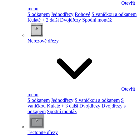
Otevřít
menu
S odkapem
Jednodřezy
Rohové
S vaničkou a odkapem
Kulaté
+ 2 další
Dvojdřezy
Spodní montáž
Nerezové dřezy
Otevřít
menu
S odkapem
Jednodřezy
S vaničkou a odkapem
S
vaničkou
Kulaté
+ 3 další
Dvojdřezy
Dvojdřezy s
odkapem
Spodní montáž
Tectonite dřezy