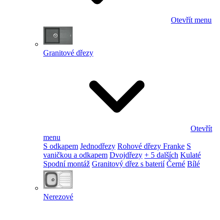
Otevřít menu
Granitové dřezy
Otevřít
menu
S odkapem
Jednodřezy
Rohové dřezy Franke
S
vaničkou a odkapem
Dvojdřezy
+ 5 dalších
Kulaté
Spodní montáž
Granitový dřez s baterií
Černé
Bílé
Nerezové