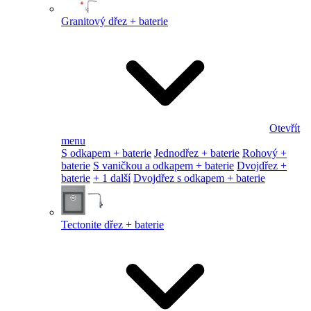
Granitový dřez + baterie
Otevřít
menu
S odkapem + baterie
Jednodřez + baterie
Rohový +
baterie
S vaničkou a odkapem + baterie
Dvojdřez +
baterie
+ 1 další
Dvojdřez s odkapem + baterie
Tectonite dřez + baterie