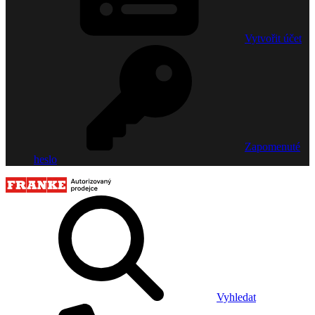
Vytvořit účet
Zapomenuté
heslo
Vyhledat