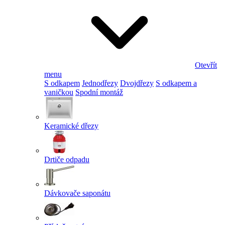
Otevřít
menu
S odkapem
Jednodřezy
Dvojdřezy
S odkapem a
vaničkou
Spodní montáž
Keramické dřezy
Drtiče odpadu
Dávkovače saponátu