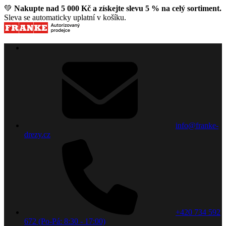
💚
Nakupte nad 5 000 Kč a získejte slevu 5 % na celý sortiment.
Sleva se automaticky uplatní v košíku.
info@franke-
drezy.cz
+420 734 592
672 (Po-Pá: 8:30 - 17:00)