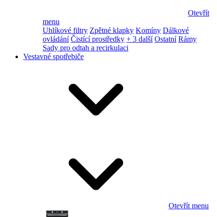
Otevřít
menu
Uhlíkové filtry
Zpětné klapky
Komíny
Dálkové
ovládání
Čistící prostředky
+ 3 další
Ostatní
Rámy
Sady pro odtah a recirkulaci
Vestavné spotřebiče
Otevřít menu