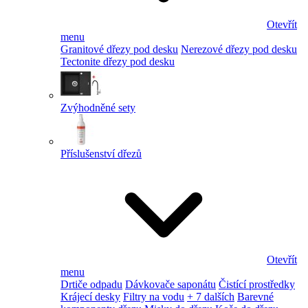
Otevřít
menu
Granitové dřezy pod desku
Nerezové dřezy pod desku
Tectonite dřezy pod desku
Zvýhodněné sety
Příslušenství dřezů
Otevřít
menu
Drtiče odpadu
Dávkovače saponátu
Čistící prostředky
Krájecí desky
Filtry na vodu
+ 7 dalších
Barevné