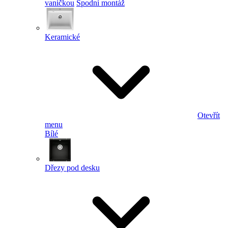
vaničkou
Spodní montáž
Keramické
Otevřít
menu
Bílé
Dřezy pod desku