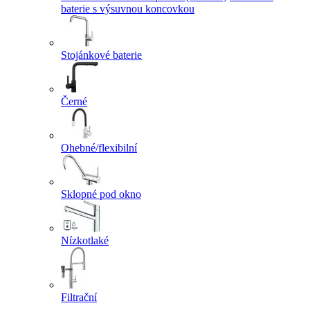
baterie s výsuvnou koncovkou
Stojánkové baterie
Černé
Ohebné/flexibilní
Sklopné pod okno
Nízkotlaké
Filtrační