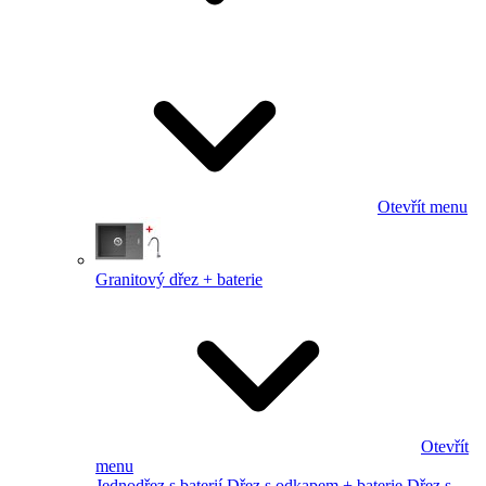
Otevřít menu
Granitový dřez + baterie
Otevřít
menu
Jednodřez s baterií
Dřez s odkapem + baterie
Dřez s