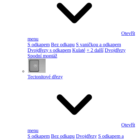
Otevřít
menu
S odkapem
Bez odkapu
S vaničkou a odkapem
Dvojdřezy s odkapem
Kulaté
+ 2 další
Dvojdřezy
Spodní montáž
Tectonitové dřezy
Otevřít
menu
S odkapem
Bez odkapu
Dvojdřezy
S odkapem a