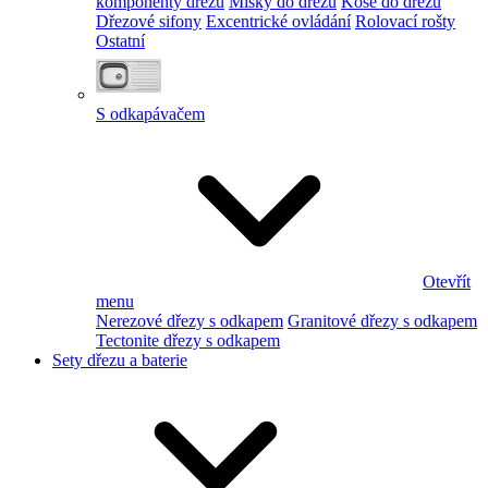
komponenty dřezu
Misky do dřezu
Koše do dřezu
Dřezové sifony
Excentrické ovládání
Rolovací rošty
Ostatní
S odkapávačem
Otevřít
menu
Nerezové dřezy s odkapem
Granitové dřezy s odkapem
Tectonite dřezy s odkapem
Sety dřezu a baterie