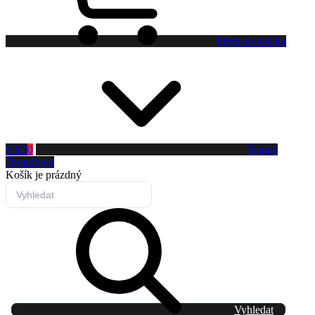
Přejít do košíku
0 Kč
0
Toggle
Dropdown
Košík
je prázdný
Vyhledat