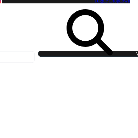
0
Toggle Dropdown
V