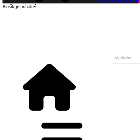
Přejít do košíku
0 Kč
Košík
je prázdný