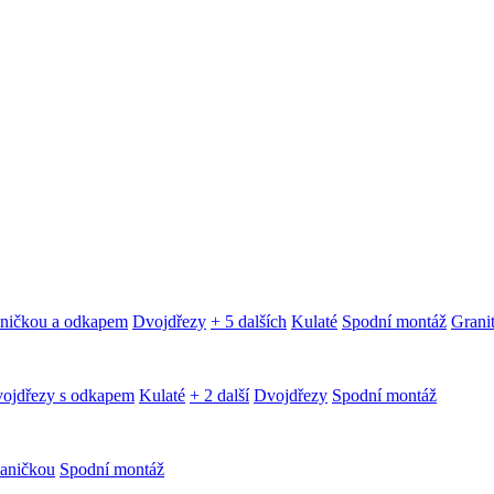
aničkou a odkapem
Dvojdřezy
+ 5 dalších
Kulaté
Spodní montáž
Granit
ojdřezy s odkapem
Kulaté
+ 2 další
Dvojdřezy
Spodní montáž
aničkou
Spodní montáž