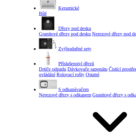
Keramické
Bílé
Dřezy pod desku
Granitové dřezy pod desku
Nerezové dřezy pod d
Zvýhodněné sety
Příslušenství dřezů
Drtiče odpadu
Dávkovače saponátu
Čistící prostř
ovládání
Rolovací rošty
Ostatní
S odkapávačem
Nerezové dřezy s odkapem
Granitové dřezy s od