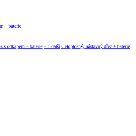
m + baterie
z s odkapem + baterie
+ 1 další
Celoplošný, nástavný dřez + baterie