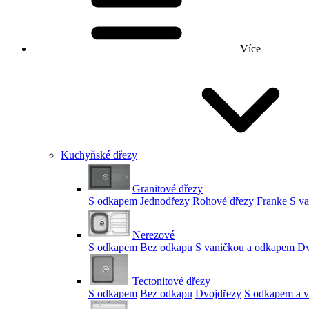
Více
Kuchyňské dřezy
Granitové dřezy
S odkapem
Jednodřezy
Rohové dřezy Franke
S v
Nerezové
S odkapem
Bez odkapu
S vaničkou a odkapem
Dv
Tectonitové dřezy
S odkapem
Bez odkapu
Dvojdřezy
S odkapem a v