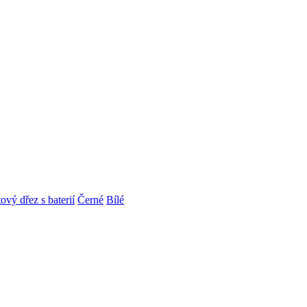
ový dřez s baterií
Černé
Bílé