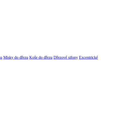
zu
Misky do dřezu
Koše do dřezu
Dřezové sifony
Excentrické