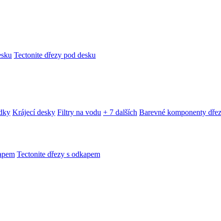
esku
Tectonite dřezy pod desku
edky
Krájecí desky
Filtry na vodu
+ 7 dalších
Barevné komponenty dře
kapem
Tectonite dřezy s odkapem