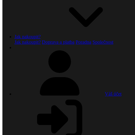
Jak nakoupit?
Jak nakoupit?
Doprava a platba
Poradna
Společnost
Váš účet