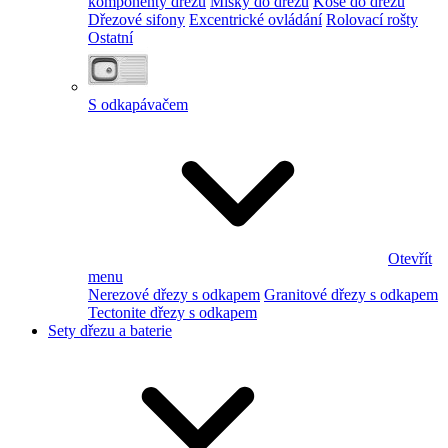
komponenty dřezu
Misky do dřezu
Koše do dřezu
Dřezové sifony
Excentrické ovládání
Rolovací rošty
Ostatní
S odkapávačem
Otevřít
menu
Nerezové dřezy s odkapem
Granitové dřezy s odkapem
Tectonite dřezy s odkapem
Sety dřezu a baterie