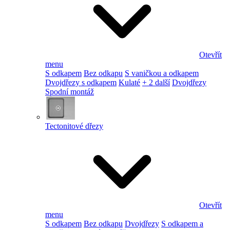
Otevřít
menu
S odkapem
Bez odkapu
S vaničkou a odkapem
Dvojdřezy s odkapem
Kulaté
+ 2 další
Dvojdřezy
Spodní montáž
Tectonitové dřezy
Otevřít
menu
S odkapem
Bez odkapu
Dvojdřezy
S odkapem a