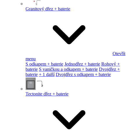
Granitový dřez + baterie
Otevřít
menu
S odkapem + baterie
Jednodřez + baterie
Rohový +
baterie
S vaničkou a odkapem + baterie
Dvojdřez +
baterie
+ 1 další
Dvojdřez s odkapem + baterie
Tectonite dřez + baterie