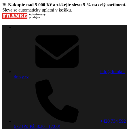
💚
Nakupte nad 5 000 Kč a získejte slevu 5 % na celý sortiment.
Sleva se automaticky uplatní v košíku.
info@franke-
drezy.cz
+420 734 592
672 (Po-Pá: 8:30 - 17:00)