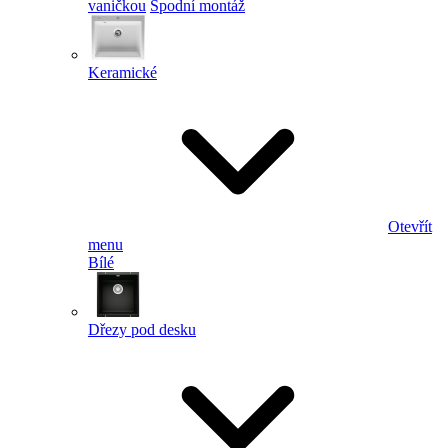
vaničkou
Spodní montáž
Keramické
Otevřít
menu
Bílé
Dřezy pod desku