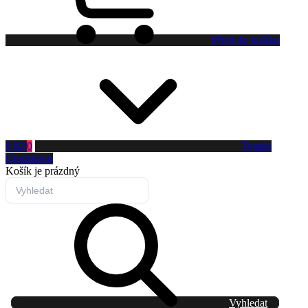
Přejít do košíku
0 Kč
0
Toggle
Dropdown
Košík
je prázdný
Vyhledat