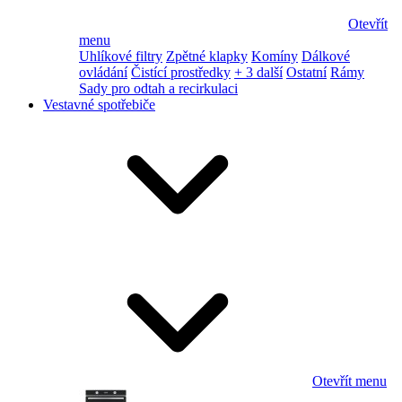
Otevřít
menu
Uhlíkové filtry
Zpětné klapky
Komíny
Dálkové
ovládání
Čistící prostředky
+ 3 další
Ostatní
Rámy
Sady pro odtah a recirkulaci
Vestavné spotřebiče
Otevřít menu