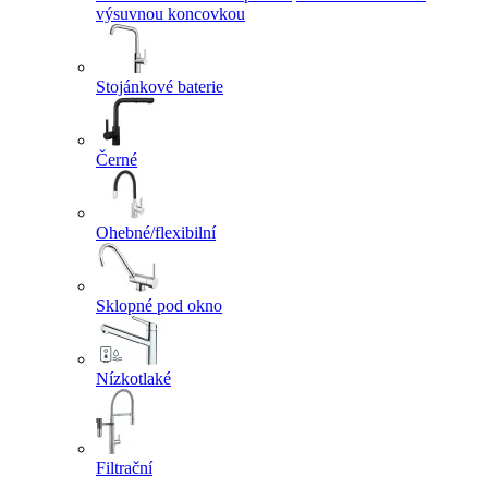
výsuvnou koncovkou
Stojánkové baterie
Černé
Ohebné/flexibilní
Sklopné pod okno
Nízkotlaké
Filtrační