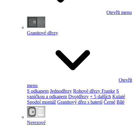
Otevřít menu
Granitové dřezy
Otevřít
menu
S odkapem
Jednodřezy
Rohové dřezy Franke
S
vaničkou a odkapem
Dvojdřezy
+ 5 dalších
Kulaté
Spodní montáž
Granitový dřez s baterií
Černé
Bílé
Nerezové