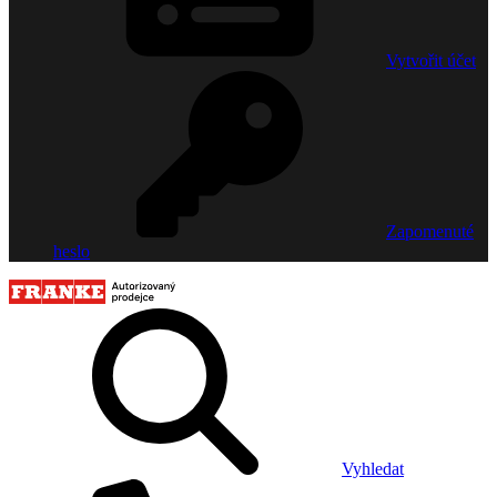
Vytvořit účet
Zapomenuté
heslo
Vyhledat