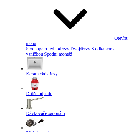
Otevřít
menu
S odkapem
Jednodřezy
Dvojdřezy
S odkapem a
vaničkou
Spodní montáž
Keramické dřezy
Drtiče odpadu
Dávkovače saponátu