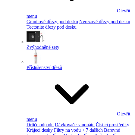
Otevřít
menu
Granitové dřezy pod desku
Nerezové dřezy pod desku
Tectonite dřezy pod desku
Zvýhodněné sety
Příslušenství dřezů
Otevřít
menu
Drtiče odpadu
Dávkovače saponátu
Čistící prostředky
Krájecí desky
Filtry na vodu
+ 7 dalších
Barevné