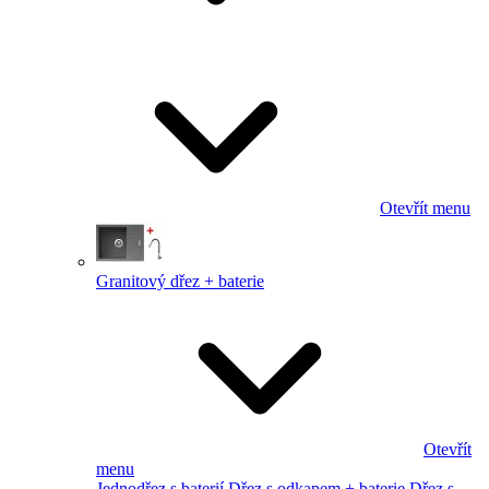
Otevřít menu
Granitový dřez + baterie
Otevřít
menu
Jednodřez s baterií
Dřez s odkapem + baterie
Dřez s