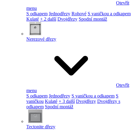
Otevřít
menu
S odkapem
Jednodřezy
Rohové
S vaničkou a odkapem
Kulaté
+ 2 další
Dvojdřezy
Spodní montáž
Nerezové dřezy
Otevřít
menu
S odkapem
Jednodřezy
S vaničkou a odkapem
S
vaničkou
Kulaté
+ 3 další
Dvojdřezy
Dvojdřezy s
odkapem
Spodní montáž
Tectonite dřezy