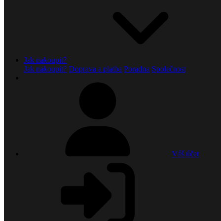
Jak nakoupit?
Jak nakoupit?
Doprava a platba
Poradna
Společnost
Váš účet