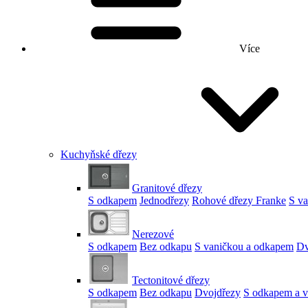
Více
Kuchyňské dřezy
Granitové dřezy
S odkapem
Jednodřezy
Rohové dřezy Franke
S v
Nerezové
S odkapem
Bez odkapu
S vaničkou a odkapem
Dv
Tectonitové dřezy
S odkapem
Bez odkapu
Dvojdřezy
S odkapem a v