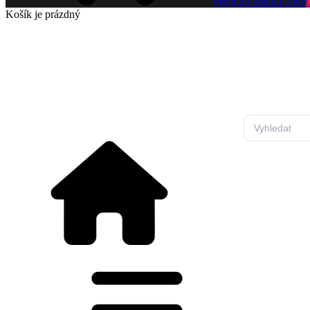
Přejít do košíku
0 Kč
Košík
je prázdný