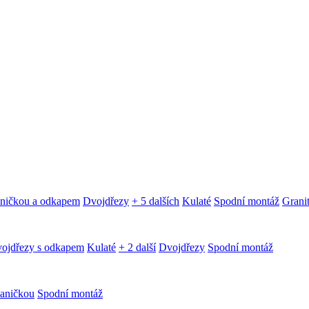
aničkou a odkapem
Dvojdřezy
+ 5 dalších
Kulaté
Spodní montáž
Granit
ojdřezy s odkapem
Kulaté
+ 2 další
Dvojdřezy
Spodní montáž
aničkou
Spodní montáž