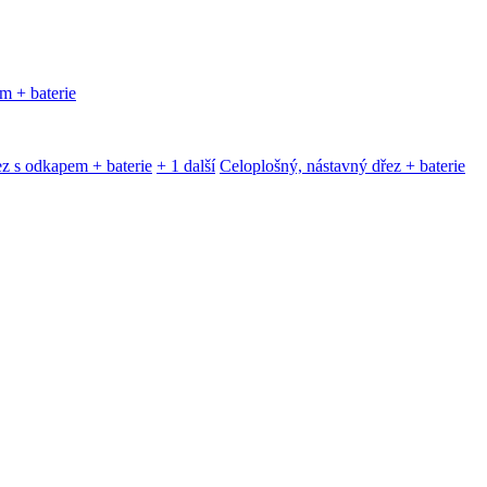
m + baterie
z s odkapem + baterie
+ 1 další
Celoplošný, nástavný dřez + baterie