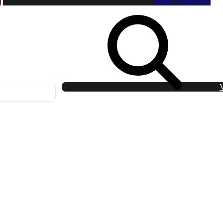
0
Toggle Dropdown
V