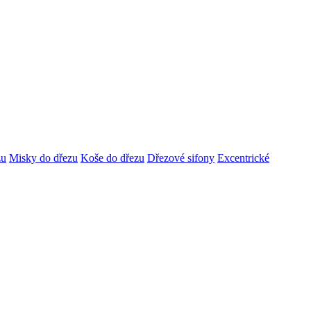
zu
Misky do dřezu
Koše do dřezu
Dřezové sifony
Excentrické