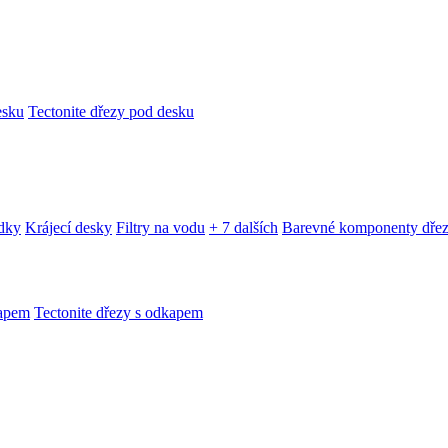
esku
Tectonite dřezy pod desku
edky
Krájecí desky
Filtry na vodu
+ 7 dalších
Barevné komponenty dře
kapem
Tectonite dřezy s odkapem