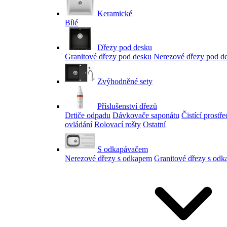
Keramické
Bílé
Dřezy pod desku
Granitové dřezy pod desku
Nerezové dřezy pod d
Zvýhodněné sety
Příslušenství dřezů
Drtiče odpadu
Dávkovače saponátu
Čistící prostř
ovládání
Rolovací rošty
Ostatní
S odkapávačem
Nerezové dřezy s odkapem
Granitové dřezy s od