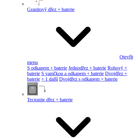
Granitový dřez + baterie
Otevřít
menu
S odkapem + baterie
Jednodřez + baterie
Rohový +
baterie
S vaničkou a odkapem + baterie
Dvojdřez +
baterie
+ 1 další
Dvojdřez s odkapem + baterie
Tectonite dřez + baterie