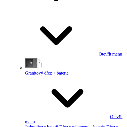
Otevřít menu
Granitový dřez + baterie
Otevřít
menu
Jednodřez s baterií
Dřez s odkapem + baterie
Dřez s