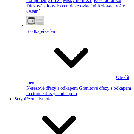
komponenty dřezu
Misky do dřezu
Koše do dřezu
Dřezové sifony
Excentrické ovládání
Rolovací rošty
Ostatní
S odkapávačem
Otevřít
menu
Nerezové dřezy s odkapem
Granitové dřezy s odkapem
Tectonite dřezy s odkapem
Sety dřezu a baterie