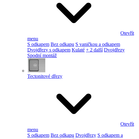
Otevřít
menu
S odkapem
Bez odkapu
S vaničkou a odkapem
Dvojdřezy s odkapem
Kulaté
+ 2 další
Dvojdřezy
Spodní montáž
Tectonitové dřezy
Otevřít
menu
S odkapem
Bez odkapu
Dvojdřezy
S odkapem a