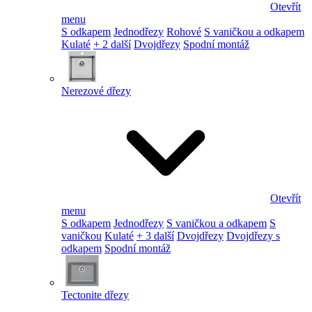
Otevřít
menu
S odkapem
Jednodřezy
Rohové
S vaničkou a odkapem
Kulaté
+ 2 další
Dvojdřezy
Spodní montáž
Nerezové dřezy
Otevřít
menu
S odkapem
Jednodřezy
S vaničkou a odkapem
S
vaničkou
Kulaté
+ 3 další
Dvojdřezy
Dvojdřezy s
odkapem
Spodní montáž
Tectonite dřezy