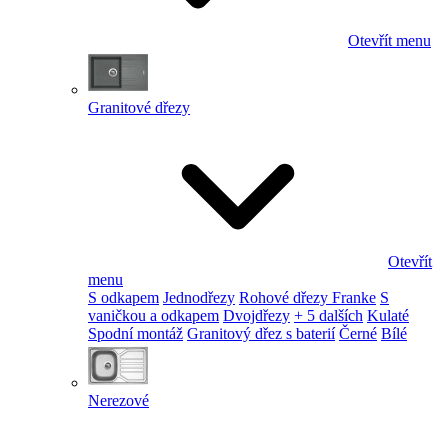
Otevřít menu
Granitové dřezy
Otevřít
menu
S odkapem
Jednodřezy
Rohové dřezy Franke
S
vaničkou a odkapem
Dvojdřezy
+ 5 dalších
Kulaté
Spodní montáž
Granitový dřez s baterií
Černé
Bílé
Nerezové