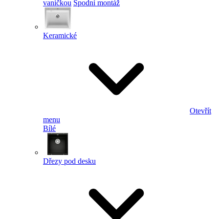
vaničkou
Spodní montáž
Keramické
Otevřít
menu
Bílé
Dřezy pod desku