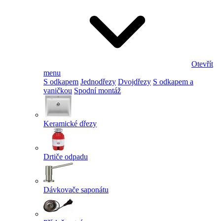
Otevřít
menu
S odkapem
Jednodřezy
Dvojdřezy
S odkapem a
vaničkou
Spodní montáž
Keramické dřezy
Drtiče odpadu
Dávkovače saponátu