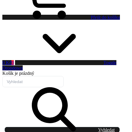
Přejít do košíku
0 Kč
0
Toggle
Dropdown
Košík
je prázdný
Vyhledat