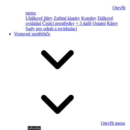
Otevřít
menu
Uhlíkové filtry
Zpětné klapky
Komíny
Dálkové
ovládání
Čistící prostředky
+ 3 další
Ostatní
Rámy
Sady pro odtah a recirkulaci
Vestavné spotřebiče
Otevřít menu