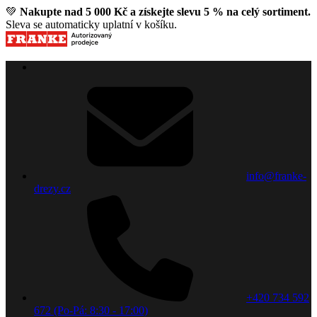
💚
Nakupte nad 5 000 Kč a získejte slevu 5 % na celý sortiment.
Sleva se automaticky uplatní v košíku.
info@franke-
drezy.cz
+420 734 592
672 (Po-Pá: 8:30 - 17:00)