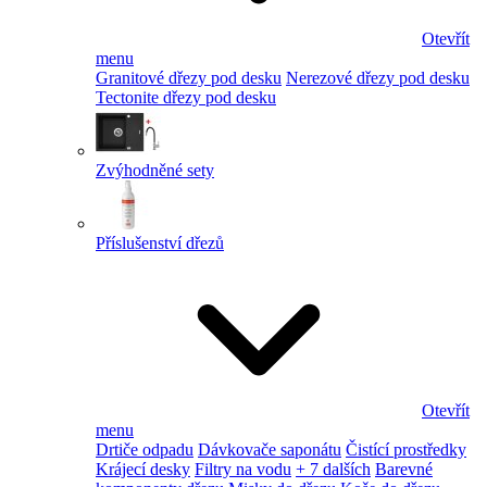
Otevřít
menu
Granitové dřezy pod desku
Nerezové dřezy pod desku
Tectonite dřezy pod desku
Zvýhodněné sety
Příslušenství dřezů
Otevřít
menu
Drtiče odpadu
Dávkovače saponátu
Čistící prostředky
Krájecí desky
Filtry na vodu
+ 7 dalších
Barevné