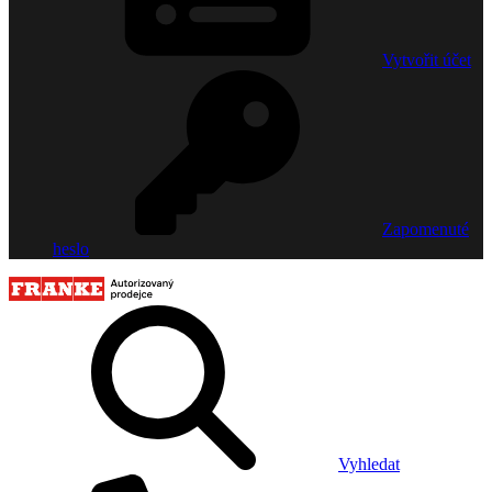
Vytvořit účet
Zapomenuté
heslo
Vyhledat