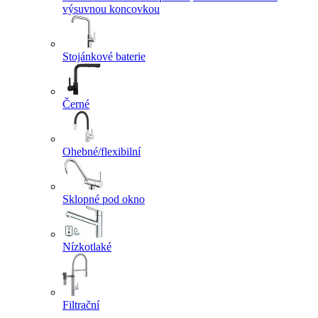
výsuvnou koncovkou
Stojánkové baterie
Černé
Ohebné/flexibilní
Sklopné pod okno
Nízkotlaké
Filtrační