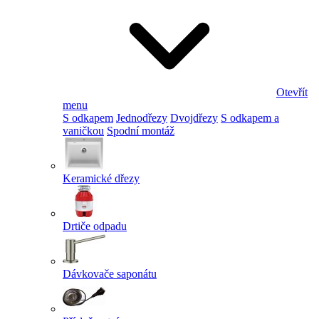
Otevřít
menu
S odkapem
Jednodřezy
Dvojdřezy
S odkapem a
vaničkou
Spodní montáž
Keramické dřezy
Drtiče odpadu
Dávkovače saponátu