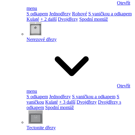
Otevřít
menu
S odkapem
Jednodřezy
Rohové
S vaničkou a odkapem
Kulaté
+ 2 další
Dvojdřezy
Spodní montáž
Nerezové dřezy
Otevřít
menu
S odkapem
Jednodřezy
S vaničkou a odkapem
S
vaničkou
Kulaté
+ 3 další
Dvojdřezy
Dvojdřezy s
odkapem
Spodní montáž
Tectonite dřezy