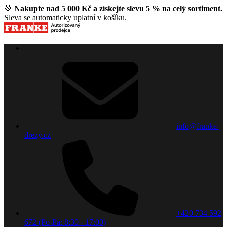
💚
Nakupte nad 5 000 Kč a získejte slevu 5 % na celý sortiment.
Sleva se automaticky uplatní v košíku.
info@franke-
drezy.cz
+420 734 592
672 (Po-Pá: 8:30 - 17:00)