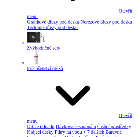
Otevřít
menu
Granitové dřezy pod desku
Nerezové dřezy pod desku
Tectonite dřezy pod desku
Zvýhodněné sety
Příslušenství dřezů
Otevřít
menu
Drtiče odpadu
Dávkovače saponátu
Čistící prostředky
Krájecí desky
Filtry na vodu
+ 7 dalších
Barevné