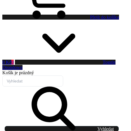
Přejít do košíku
0 Kč
0
Toggle
Dropdown
Košík
je prázdný
Vyhledat