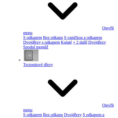
Otevřít
menu
S odkapem
Bez odkapu
S vaničkou a odkapem
Dvojdřezy s odkapem
Kulaté
+ 2 další
Dvojdřezy
Spodní montáž
Tectonitové dřezy
Otevřít
menu
S odkapem
Bez odkapu
Dvojdřezy
S odkapem a