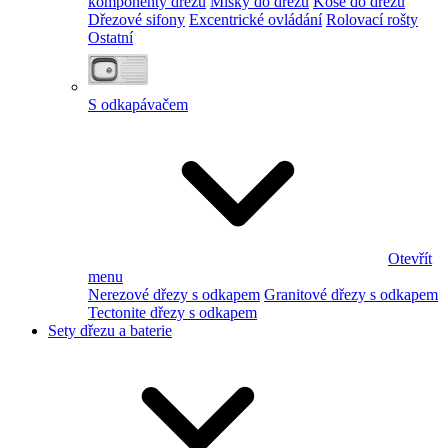
komponenty dřezu
Misky do dřezu
Koše do dřezu
Dřezové sifony
Excentrické ovládání
Rolovací rošty
Ostatní
S odkapávačem
Otevřít
menu
Nerezové dřezy s odkapem
Granitové dřezy s odkapem
Tectonite dřezy s odkapem
Sety dřezu a baterie