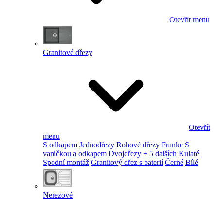
Otevřít menu
Granitové dřezy
Otevřít
menu
S odkapem
Jednodřezy
Rohové dřezy Franke
S
vaničkou a odkapem
Dvojdřezy
+ 5 dalších
Kulaté
Spodní montáž
Granitový dřez s baterií
Černé
Bílé
Nerezové