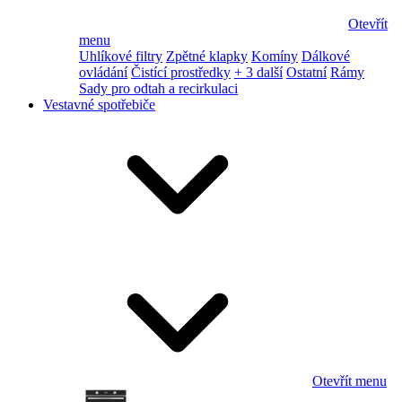
Otevřít
menu
Uhlíkové filtry
Zpětné klapky
Komíny
Dálkové
ovládání
Čistící prostředky
+ 3 další
Ostatní
Rámy
Sady pro odtah a recirkulaci
Vestavné spotřebiče
Otevřít menu