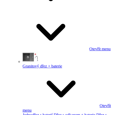
Otevřít menu
Granitový dřez + baterie
Otevřít
menu
Jednodřez s baterií
Dřez s odkapem + baterie
Dřez s