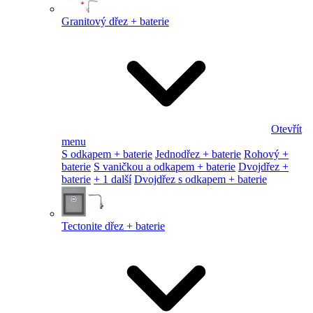
Granitový dřez + baterie
Otevřít
menu
S odkapem + baterie
Jednodřez + baterie
Rohový +
baterie
S vaničkou a odkapem + baterie
Dvojdřez +
baterie
+ 1 další
Dvojdřez s odkapem + baterie
Tectonite dřez + baterie