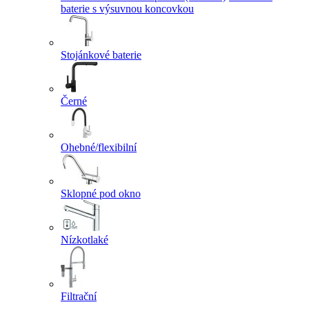
baterie s výsuvnou koncovkou
Stojánkové baterie
Černé
Ohebné/flexibilní
Sklopné pod okno
Nízkotlaké
Filtrační