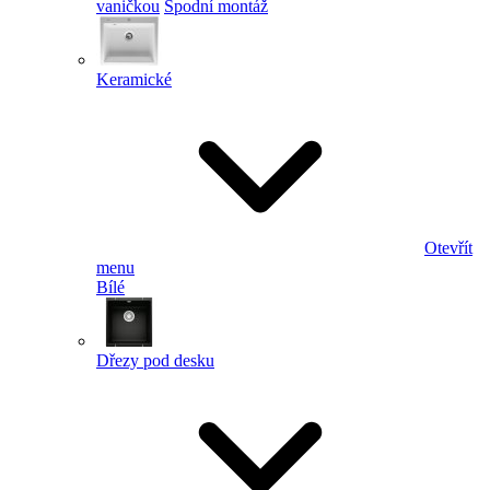
vaničkou
Spodní montáž
Keramické
Otevřít
menu
Bílé
Dřezy pod desku