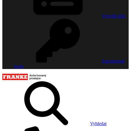
Vytvořit účet
Zapomenuté
heslo
Vyhledat