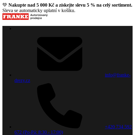
💚
Nakupte nad 5 000 Kč a získejte slevu 5 % na celý sortiment.
Sleva se automaticky uplatní v košíku.
info@franke-
drezy.cz
+420 734 592
672 (Po-Pá: 8:30 - 17:00)