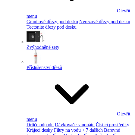
Otevřít
menu
Granitové dřezy pod desku
Nerezové dřezy pod desku
Tectonite dřezy pod desku
Zvýhodněné sety
Příslušenství dřezů
Otevřít
menu
Drtiče odpadu
Dávkovače saponátu
Čistící prostředky
Krájecí desky
Filtry na vodu
+ 7 dalších
Barevné