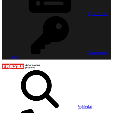
Vytvořit účet
Zapomenuté
heslo
Vyhledat