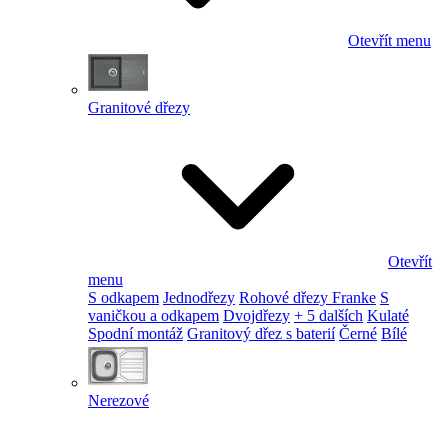
Otevřít menu
Granitové dřezy
Otevřít
menu
S odkapem
Jednodřezy
Rohové dřezy Franke
S
vaničkou a odkapem
Dvojdřezy
+ 5 dalších
Kulaté
Spodní montáž
Granitový dřez s baterií
Černé
Bílé
Nerezové