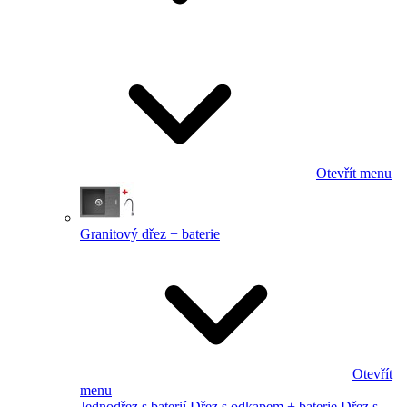
Otevřít menu
Granitový dřez + baterie
Otevřít
menu
Jednodřez s baterií
Dřez s odkapem + baterie
Dřez s