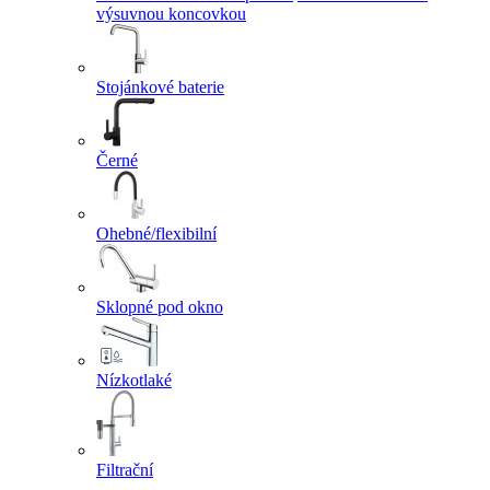
výsuvnou koncovkou
Stojánkové baterie
Černé
Ohebné/flexibilní
Sklopné pod okno
Nízkotlaké
Filtrační