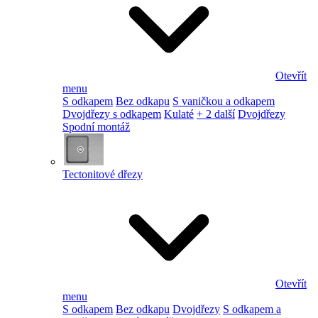
Otevřít
menu
S odkapem
Bez odkapu
S vaničkou a odkapem
Dvojdřezy s odkapem
Kulaté
+ 2 další
Dvojdřezy
Spodní montáž
Tectonitové dřezy
Otevřít
menu
S odkapem
Bez odkapu
Dvojdřezy
S odkapem a