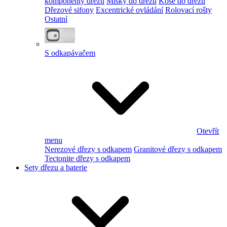
komponenty dřezu
Misky do dřezu
Koše do dřezu
Dřezové sifony
Excentrické ovládání
Rolovací rošty
Ostatní
S odkapávačem
Otevřít
menu
Nerezové dřezy s odkapem
Granitové dřezy s odkapem
Tectonite dřezy s odkapem
Sety dřezu a baterie