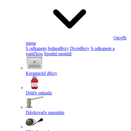
Otevřít
menu
S odkapem
Jednodřezy
Dvojdřezy
S odkapem a
vaničkou
Spodní montáž
Keramické dřezy
Drtiče odpadu
Dávkovače saponátu