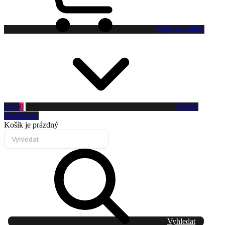
Přejít do košíku
0 Kč
0
Toggle
Dropdown
Košík
je prázdný
Vyhledat