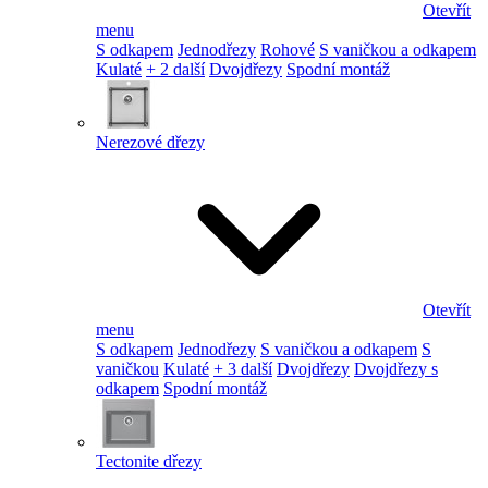
Otevřít
menu
S odkapem
Jednodřezy
Rohové
S vaničkou a odkapem
Kulaté
+ 2 další
Dvojdřezy
Spodní montáž
Nerezové dřezy
Otevřít
menu
S odkapem
Jednodřezy
S vaničkou a odkapem
S
vaničkou
Kulaté
+ 3 další
Dvojdřezy
Dvojdřezy s
odkapem
Spodní montáž
Tectonite dřezy