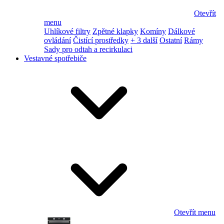
Otevřít
menu
Uhlíkové filtry
Zpětné klapky
Komíny
Dálkové
ovládání
Čistící prostředky
+ 3 další
Ostatní
Rámy
Sady pro odtah a recirkulaci
Vestavné spotřebiče
Otevřít menu