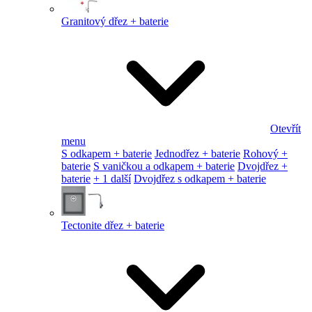
Granitový dřez + baterie
Otevřít
menu
S odkapem + baterie
Jednodřez + baterie
Rohový +
baterie
S vaničkou a odkapem + baterie
Dvojdřez +
baterie
+ 1 další
Dvojdřez s odkapem + baterie
Tectonite dřez + baterie