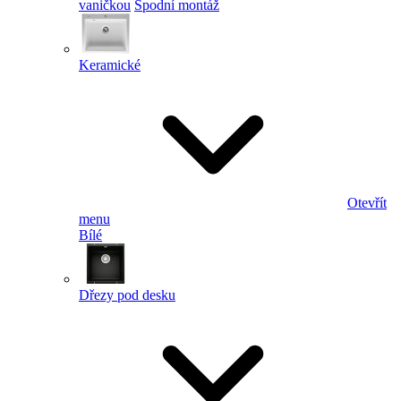
vaničkou
Spodní montáž
Keramické
Otevřít
menu
Bílé
Dřezy pod desku