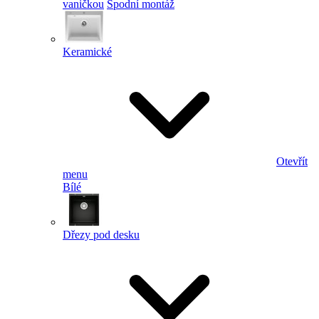
vaničkou
Spodní montáž
Keramické
Otevřít
menu
Bílé
Dřezy pod desku