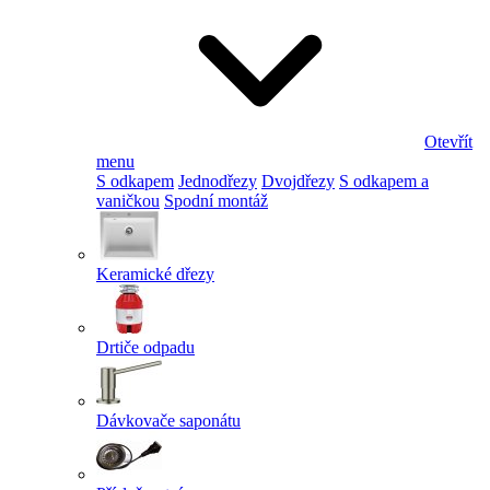
Otevřít
menu
S odkapem
Jednodřezy
Dvojdřezy
S odkapem a
vaničkou
Spodní montáž
Keramické dřezy
Drtiče odpadu
Dávkovače saponátu