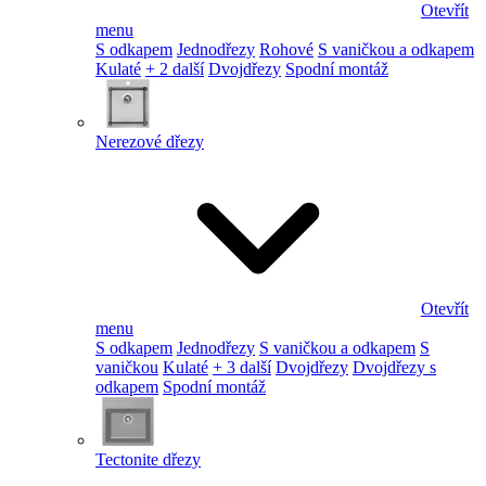
Otevřít
menu
S odkapem
Jednodřezy
Rohové
S vaničkou a odkapem
Kulaté
+ 2 další
Dvojdřezy
Spodní montáž
Nerezové dřezy
Otevřít
menu
S odkapem
Jednodřezy
S vaničkou a odkapem
S
vaničkou
Kulaté
+ 3 další
Dvojdřezy
Dvojdřezy s
odkapem
Spodní montáž
Tectonite dřezy