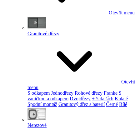
Otevřít menu
Granitové dřezy
Otevřít
menu
S odkapem
Jednodřezy
Rohové dřezy Franke
S
vaničkou a odkapem
Dvojdřezy
+ 5 dalších
Kulaté
Spodní montáž
Granitový dřez s baterií
Černé
Bílé
Nerezové