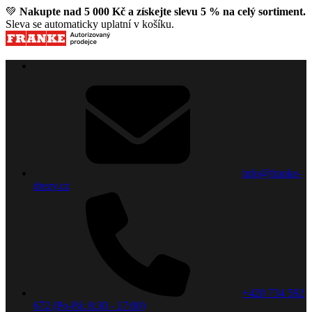
💚
Nakupte nad 5 000 Kč a získejte slevu 5 % na celý sortiment.
Sleva se automaticky uplatní v košíku.
info@franke-
drezy.cz
+420 734 592
672 (Po-Pá: 8:30 - 17:00)