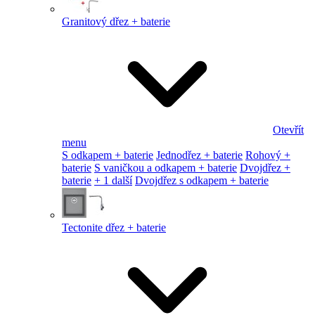
Granitový dřez + baterie
Otevřít
menu
S odkapem + baterie
Jednodřez + baterie
Rohový +
baterie
S vaničkou a odkapem + baterie
Dvojdřez +
baterie
+ 1 další
Dvojdřez s odkapem + baterie
Tectonite dřez + baterie