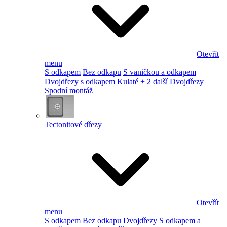
Otevřít
menu
S odkapem
Bez odkapu
S vaničkou a odkapem
Dvojdřezy s odkapem
Kulaté
+ 2 další
Dvojdřezy
Spodní montáž
Tectonitové dřezy
Otevřít
menu
S odkapem
Bez odkapu
Dvojdřezy
S odkapem a