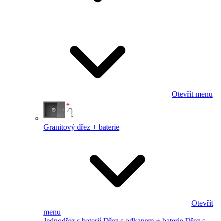
Otevřít menu
Granitový dřez + baterie
Otevřít
menu
Jednodřez s baterií
Dřez s odkapem + baterie
Dřez s