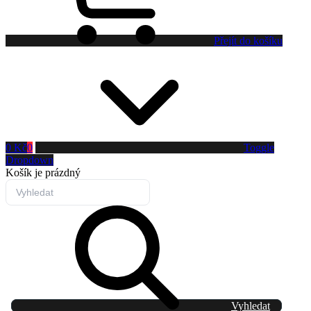
Přejít do košíku
0 Kč
0
Toggle
Dropdown
Košík
je prázdný
Vyhledat