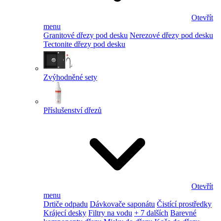
Otevřít
menu
Granitové dřezy pod desku
Nerezové dřezy pod desku
Tectonite dřezy pod desku
Zvýhodněné sety
Příslušenství dřezů
Otevřít
menu
Drtiče odpadu
Dávkovače saponátu
Čistící prostředky
Krájecí desky
Filtry na vodu
+ 7 dalších
Barevné