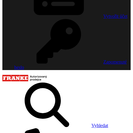
Vytvořit účet
Zapomenuté
heslo
Vyhledat