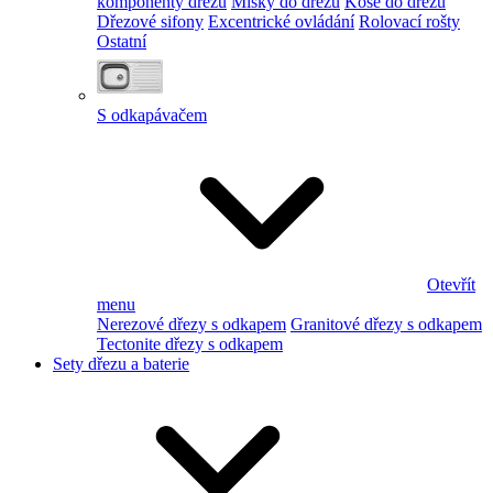
komponenty dřezu
Misky do dřezu
Koše do dřezu
Dřezové sifony
Excentrické ovládání
Rolovací rošty
Ostatní
S odkapávačem
Otevřít
menu
Nerezové dřezy s odkapem
Granitové dřezy s odkapem
Tectonite dřezy s odkapem
Sety dřezu a baterie