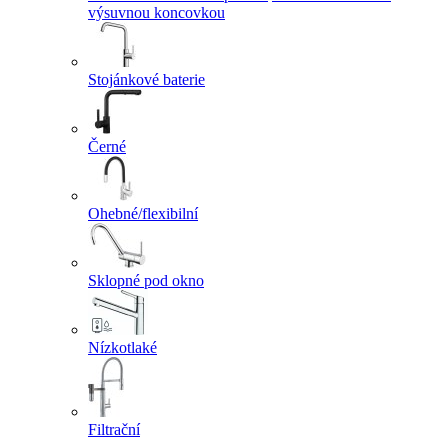
výsuvnou koncovkou
Stojánkové baterie
Černé
Ohebné/flexibilní
Sklopné pod okno
Nízkotlaké
Filtrační