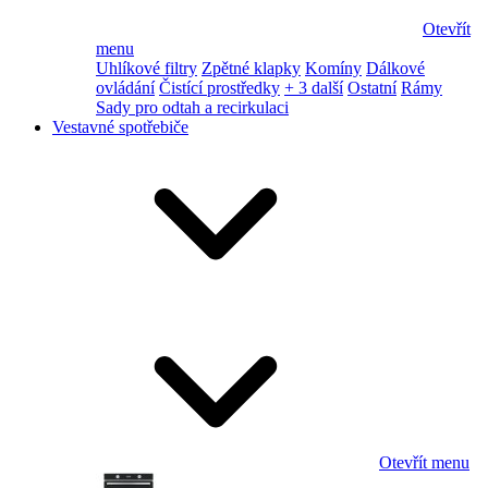
Otevřít
menu
Uhlíkové filtry
Zpětné klapky
Komíny
Dálkové
ovládání
Čistící prostředky
+ 3 další
Ostatní
Rámy
Sady pro odtah a recirkulaci
Vestavné spotřebiče
Otevřít menu