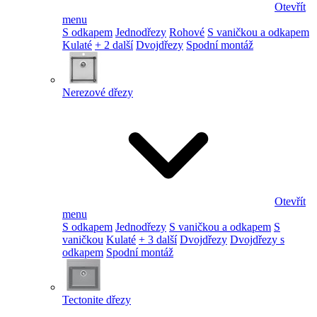
Otevřít
menu
S odkapem
Jednodřezy
Rohové
S vaničkou a odkapem
Kulaté
+ 2 další
Dvojdřezy
Spodní montáž
Nerezové dřezy
Otevřít
menu
S odkapem
Jednodřezy
S vaničkou a odkapem
S
vaničkou
Kulaté
+ 3 další
Dvojdřezy
Dvojdřezy s
odkapem
Spodní montáž
Tectonite dřezy