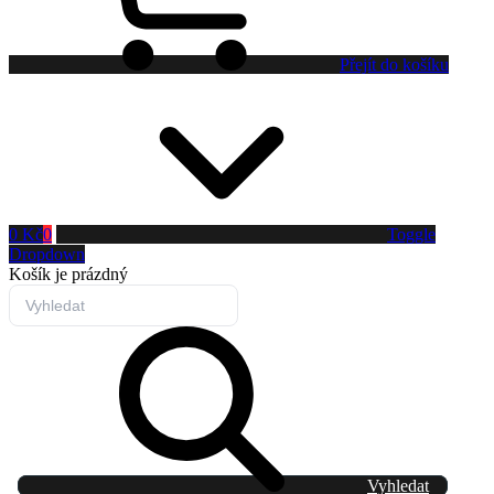
Přejít do košíku
0 Kč
0
Toggle
Dropdown
Košík
je prázdný
Vyhledat