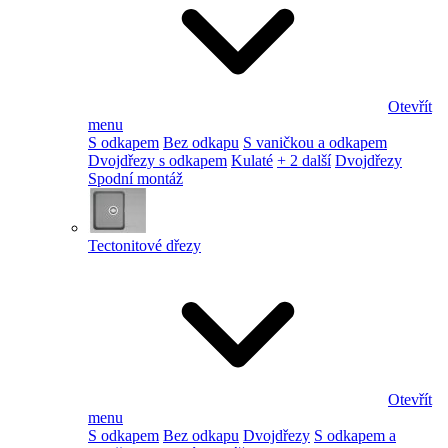
Otevřít
menu
S odkapem
Bez odkapu
S vaničkou a odkapem
Dvojdřezy s odkapem
Kulaté
+ 2 další
Dvojdřezy
Spodní montáž
Tectonitové dřezy
Otevřít
menu
S odkapem
Bez odkapu
Dvojdřezy
S odkapem a