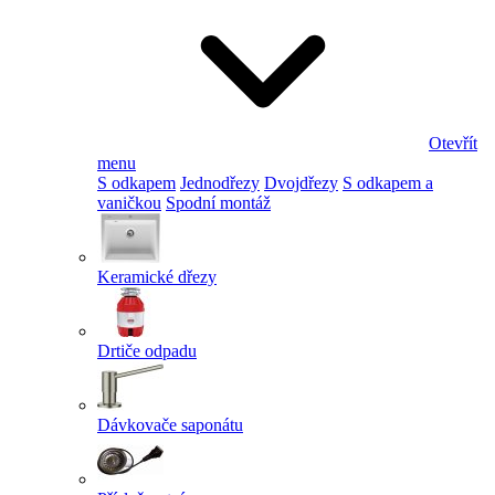
Otevřít
menu
S odkapem
Jednodřezy
Dvojdřezy
S odkapem a
vaničkou
Spodní montáž
Keramické dřezy
Drtiče odpadu
Dávkovače saponátu