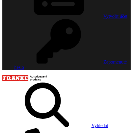
Vytvořit účet
Zapomenuté
heslo
Vyhledat