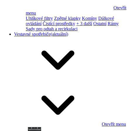
Otevřít
menu
Uhlíkové filtry
Zpětné klapky
Komíny
Dálkové
ovládání
Čistící prostředky
+ 3 další
Ostatní
Rámy
Sady pro odtah a recirkulaci
Vestavné spotřebiče
(aktuální)
Otevřít menu