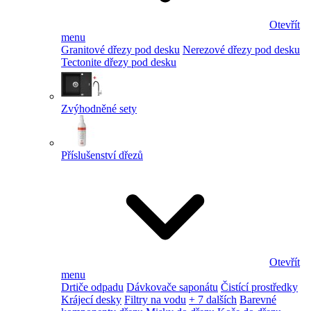
Otevřít
menu
Granitové dřezy pod desku
Nerezové dřezy pod desku
Tectonite dřezy pod desku
Zvýhodněné sety
Příslušenství dřezů
Otevřít
menu
Drtiče odpadu
Dávkovače saponátu
Čistící prostředky
Krájecí desky
Filtry na vodu
+ 7 dalších
Barevné