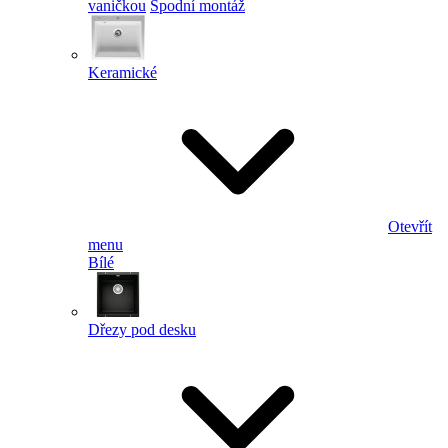
vaničkou
Spodní montáž
Keramické
Otevřít
menu
Bílé
Dřezy pod desku