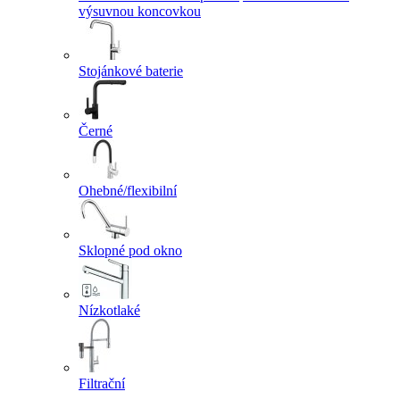
výsuvnou koncovkou
Stojánkové baterie
Černé
Ohebné/flexibilní
Sklopné pod okno
Nízkotlaké
Filtrační