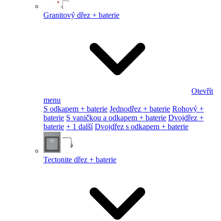
Granitový dřez + baterie
Otevřít
menu
S odkapem + baterie
Jednodřez + baterie
Rohový +
baterie
S vaničkou a odkapem + baterie
Dvojdřez +
baterie
+ 1 další
Dvojdřez s odkapem + baterie
Tectonite dřez + baterie