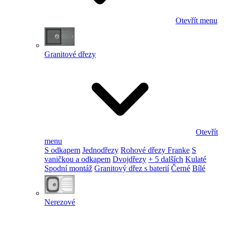
Otevřít menu
Granitové dřezy
Otevřít
menu
S odkapem
Jednodřezy
Rohové dřezy Franke
S
vaničkou a odkapem
Dvojdřezy
+ 5 dalších
Kulaté
Spodní montáž
Granitový dřez s baterií
Černé
Bílé
Nerezové