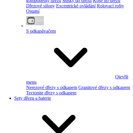
komponenty dřezu
Misky do dřezu
Koše do dřezu
Dřezové sifony
Excentrické ovládání
Rolovací rošty
Ostatní
S odkapávačem
Otevřít
menu
Nerezové dřezy s odkapem
Granitové dřezy s odkapem
Tectonite dřezy s odkapem
Sety dřezu a baterie