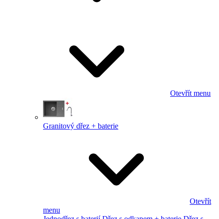
Otevřít menu
Granitový dřez + baterie
Otevřít
menu
Jednodřez s baterií
Dřez s odkapem + baterie
Dřez s