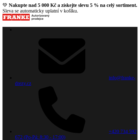
💚
Nakupte nad 5 000 Kč a získejte slevu 5 % na celý sortiment.
Sleva se automaticky uplatní v košíku.
info@franke-
drezy.cz
+420 734 592
672 (Po-Pá: 8:30 - 17:00)