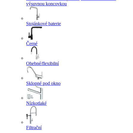
výsuvnou koncovkou
Stojánkové baterie
Černé
Ohebné/flexibilní
Sklopné pod okno
Nízkotlaké
Filtrační