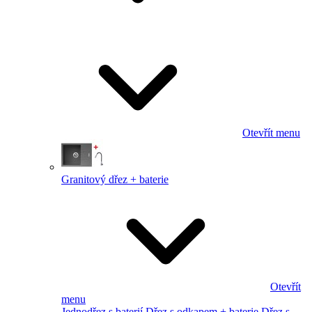
Otevřít menu
Granitový dřez + baterie
Otevřít
menu
Jednodřez s baterií
Dřez s odkapem + baterie
Dřez s