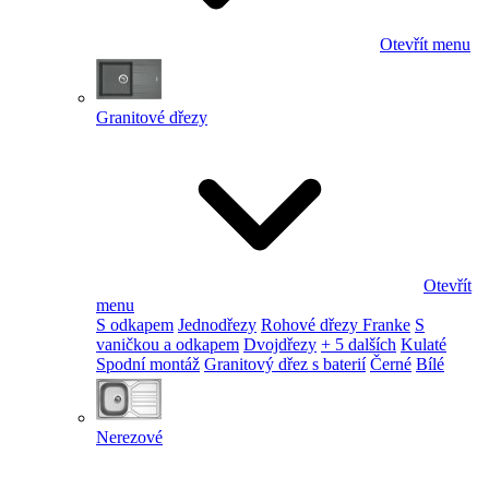
Otevřít menu
Granitové dřezy
Otevřít
menu
S odkapem
Jednodřezy
Rohové dřezy Franke
S
vaničkou a odkapem
Dvojdřezy
+ 5 dalších
Kulaté
Spodní montáž
Granitový dřez s baterií
Černé
Bílé
Nerezové