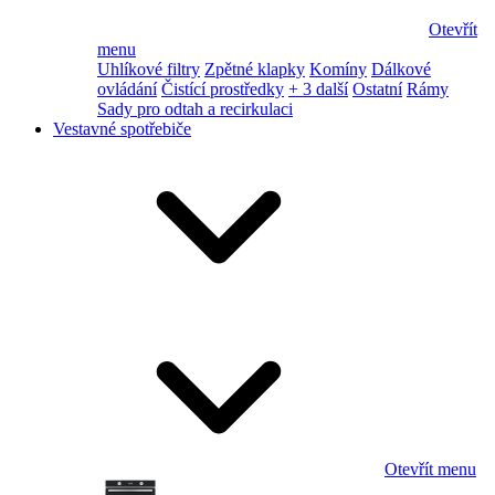
Otevřít
menu
Uhlíkové filtry
Zpětné klapky
Komíny
Dálkové
ovládání
Čistící prostředky
+ 3 další
Ostatní
Rámy
Sady pro odtah a recirkulaci
Vestavné spotřebiče
Otevřít menu