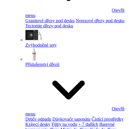
Otevřít
menu
Granitové dřezy pod desku
Nerezové dřezy pod desku
Tectonite dřezy pod desku
Zvýhodněné sety
Příslušenství dřezů
Otevřít
menu
Drtiče odpadu
Dávkovače saponátu
Čistící prostředky
Krájecí desky
Filtry na vodu
+ 7 dalších
Barevné