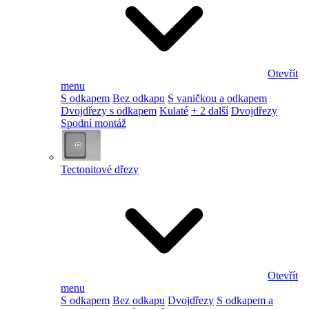
Otevřít
menu
S odkapem
Bez odkapu
S vaničkou a odkapem
Dvojdřezy s odkapem
Kulaté
+ 2 další
Dvojdřezy
Spodní montáž
Tectonitové dřezy
Otevřít
menu
S odkapem
Bez odkapu
Dvojdřezy
S odkapem a