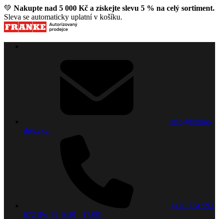
💚
Nakupte nad 5 000 Kč a získejte slevu 5 % na celý sortiment.
Sleva se automaticky uplatní v košíku.
info@franke-
drezy.cz
+420 734 592
672 (Po-Pá: 8:30 - 17:00)