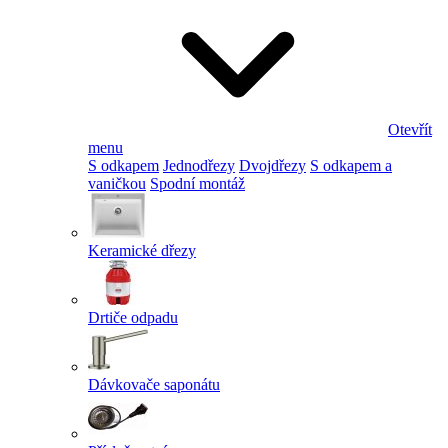
Otevřít
menu
S odkapem
Jednodřezy
Dvojdřezy
S odkapem a
vaničkou
Spodní montáž
Keramické dřezy
Drtiče odpadu
Dávkovače saponátu