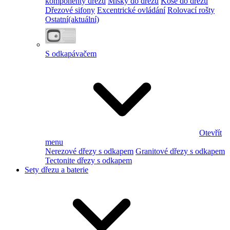
komponenty dřezu
Misky do dřezu
Koše do dřezu
Dřezové sifony
Excentrické ovládání
Rolovací rošty
Ostatní
(aktuální)
S odkapávačem
Otevřít
menu
Nerezové dřezy s odkapem
Granitové dřezy s odkapem
Tectonite dřezy s odkapem
Sety dřezu a baterie