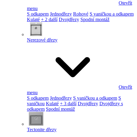
Otevřít
menu
S odkapem
Jednodřezy
Rohové
S vaničkou a odkapem
Kulaté
+ 2 další
Dvojdřezy
Spodní montáž
Nerezové dřezy
Otevřít
menu
S odkapem
Jednodřezy
S vaničkou a odkapem
S
vaničkou
Kulaté
+ 3 další
Dvojdřezy
Dvojdřezy s
odkapem
Spodní montáž
Tectonite dřezy