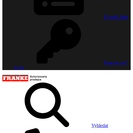
Vytvořit účet
Zapomenuté
heslo
Vyhledat