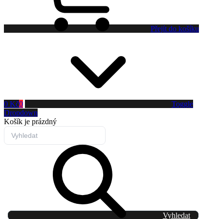
Přejít do košíku
0 Kč
0
Toggle
Dropdown
Košík
je prázdný
Vyhledat