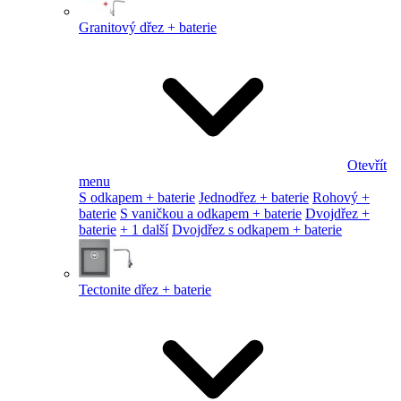
Granitový dřez + baterie
Otevřít
menu
S odkapem + baterie
Jednodřez + baterie
Rohový +
baterie
S vaničkou a odkapem + baterie
Dvojdřez +
baterie
+ 1 další
Dvojdřez s odkapem + baterie
Tectonite dřez + baterie