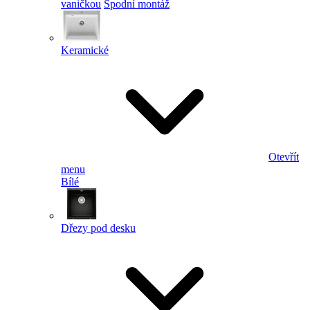
vaničkou
Spodní montáž
Keramické
Otevřít
menu
Bílé
Dřezy pod desku