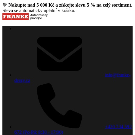
💚
Nakupte nad 5 000 Kč a získejte slevu 5 % na celý sortiment.
Sleva se automaticky uplatní v košíku.
info@franke-
drezy.cz
+420 734 592
672 (Po-Pá: 8:30 - 17:00)