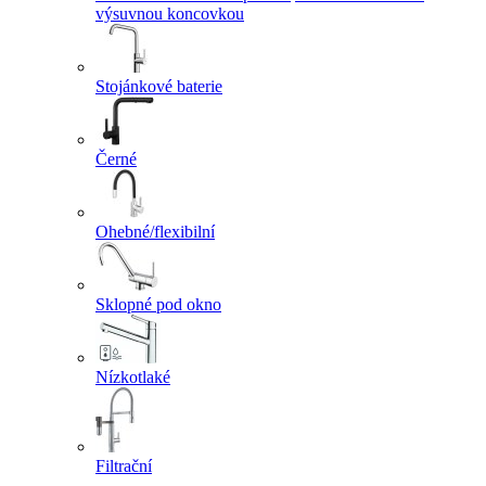
výsuvnou koncovkou
Stojánkové baterie
Černé
Ohebné/flexibilní
Sklopné pod okno
Nízkotlaké
Filtrační