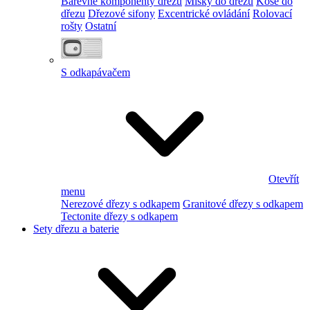
Barevné komponenty dřezu
Misky do dřezu
Koše do
dřezu
Dřezové sifony
Excentrické ovládání
Rolovací
rošty
Ostatní
S odkapávačem
Otevřít
menu
Nerezové dřezy s odkapem
Granitové dřezy s odkapem
Tectonite dřezy s odkapem
Sety dřezu a baterie