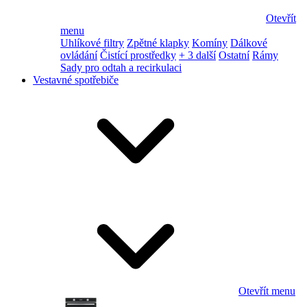
Otevřít
menu
Uhlíkové filtry
Zpětné klapky
Komíny
Dálkové
ovládání
Čistící prostředky
+ 3 další
Ostatní
Rámy
Sady pro odtah a recirkulaci
Vestavné spotřebiče
Otevřít menu