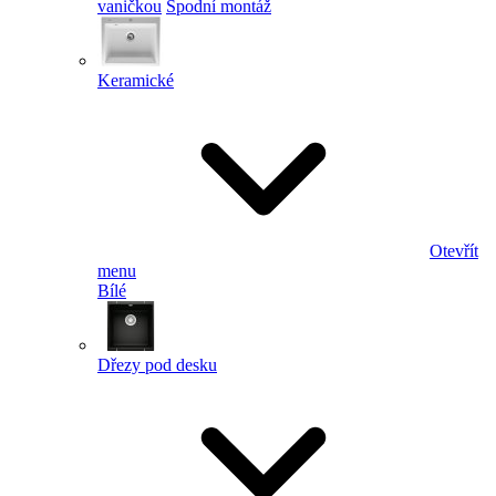
vaničkou
Spodní montáž
Keramické
Otevřít
menu
Bílé
Dřezy pod desku