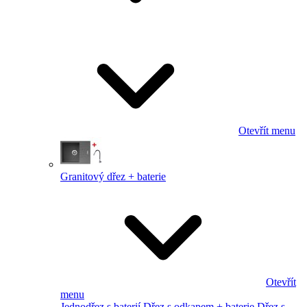
Otevřít menu
Granitový dřez + baterie
Otevřít
menu
Jednodřez s baterií
Dřez s odkapem + baterie
Dřez s