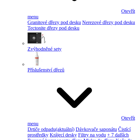
Otevřít
menu
Granitové dřezy pod desku
Nerezové dřezy pod desku
Tectonite dřezy pod desku
Zvýhodněné sety
Příslušenství dřezů
Otevřít
menu
Drtiče odpadu
(aktuální)
Dávkovače saponátu
Čistící
prostředky
Krájecí desky
Filtry na vodu
+ 7 dalších