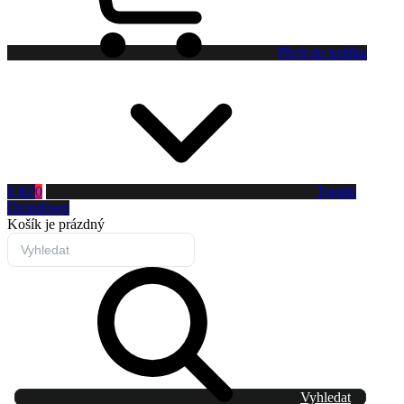
Přejít do košíku
0 Kč
0
Toggle
Dropdown
Košík
je prázdný
Vyhledat