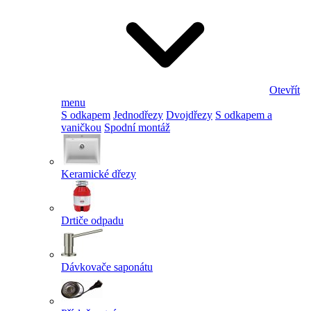
Otevřít
menu
S odkapem
Jednodřezy
Dvojdřezy
S odkapem a
vaničkou
Spodní montáž
Keramické dřezy
Drtiče odpadu
Dávkovače saponátu