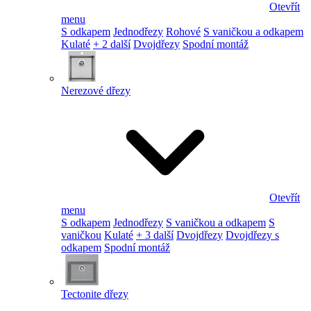
Otevřít
menu
S odkapem
Jednodřezy
Rohové
S vaničkou a odkapem
Kulaté
+ 2 další
Dvojdřezy
Spodní montáž
Nerezové dřezy
Otevřít
menu
S odkapem
Jednodřezy
S vaničkou a odkapem
S
vaničkou
Kulaté
+ 3 další
Dvojdřezy
Dvojdřezy s
odkapem
Spodní montáž
Tectonite dřezy