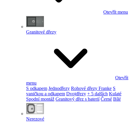
Otevřít menu
Granitové dřezy
Otevřít
menu
S odkapem
Jednodřezy
Rohové dřezy Franke
S
vaničkou a odkapem
Dvojdřezy
+ 5 dalších
Kulaté
Spodní montáž
Granitový dřez s baterií
Černé
Bílé
Nerezové