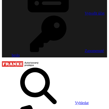
Vytvořit účet
Zapomenuté
heslo
Vyhledat