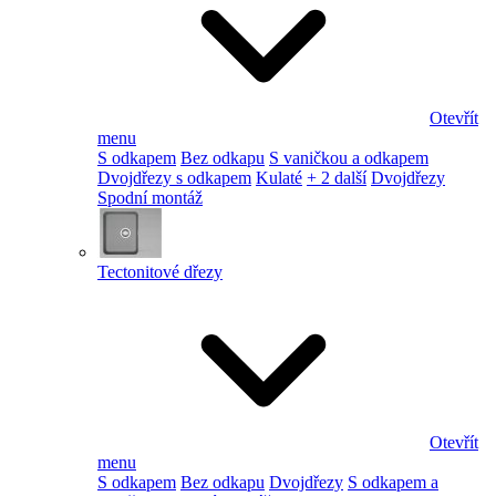
Otevřít
menu
S odkapem
Bez odkapu
S vaničkou a odkapem
Dvojdřezy s odkapem
Kulaté
+ 2 další
Dvojdřezy
Spodní montáž
Tectonitové dřezy
Otevřít
menu
S odkapem
Bez odkapu
Dvojdřezy
S odkapem a