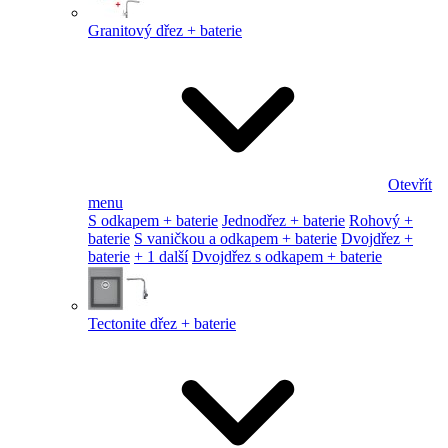
Granitový dřez + baterie
Otevřít
menu
S odkapem + baterie
Jednodřez + baterie
Rohový +
baterie
S vaničkou a odkapem + baterie
Dvojdřez +
baterie
+ 1 další
Dvojdřez s odkapem + baterie
Tectonite dřez + baterie