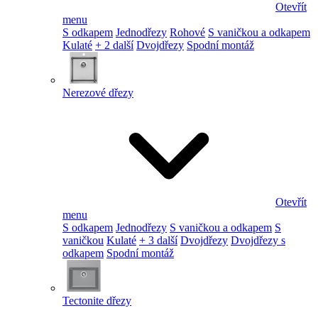
Otevřít
menu
S odkapem
Jednodřezy
Rohové
S vaničkou a odkapem
Kulaté
+ 2 další
Dvojdřezy
Spodní montáž
Nerezové dřezy
Otevřít
menu
S odkapem
Jednodřezy
S vaničkou a odkapem
S
vaničkou
Kulaté
+ 3 další
Dvojdřezy
Dvojdřezy s
odkapem
Spodní montáž
Tectonite dřezy