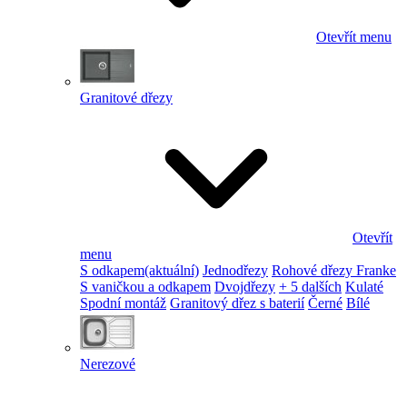
Otevřít menu
Granitové dřezy
Otevřít
menu
S odkapem
(aktuální)
Jednodřezy
Rohové dřezy Franke
S vaničkou a odkapem
Dvojdřezy
+ 5 dalších
Kulaté
Spodní montáž
Granitový dřez s baterií
Černé
Bílé
Nerezové