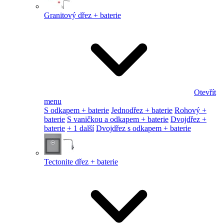
Granitový dřez + baterie
Otevřít
menu
S odkapem + baterie
Jednodřez + baterie
Rohový +
baterie
S vaničkou a odkapem + baterie
Dvojdřez +
baterie
+ 1 další
Dvojdřez s odkapem + baterie
Tectonite dřez + baterie