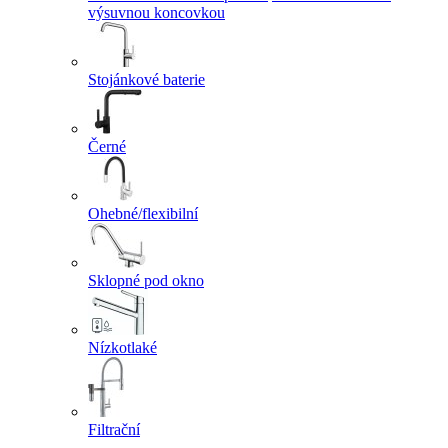
výsuvnou koncovkou
Stojánkové baterie
Černé
Ohebné/flexibilní
Sklopné pod okno
Nízkotlaké
Filtrační