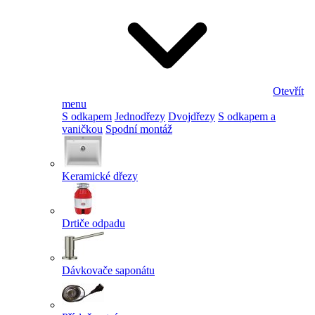
Otevřít
menu
S odkapem
Jednodřezy
Dvojdřezy
S odkapem a
vaničkou
Spodní montáž
Keramické dřezy
Drtiče odpadu
Dávkovače saponátu