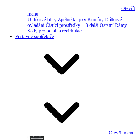
Otevřít
menu
Uhlíkové filtry
Zpětné klapky
Komíny
Dálkové
ovládání
Čistící prostředky
+ 3 další
Ostatní
Rámy
Sady pro odtah a recirkulaci
Vestavné spotřebiče
Otevřít menu