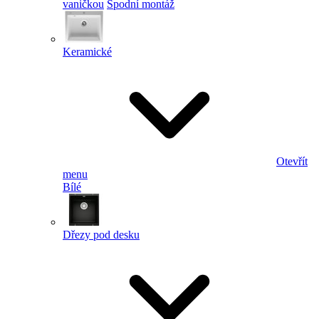
vaničkou
Spodní montáž
Keramické
Otevřít
menu
Bílé
Dřezy pod desku