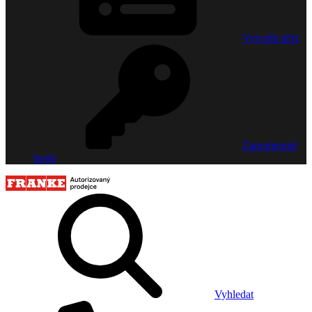
Vytvořit účet
Zapomenuté
heslo
Vyhledat