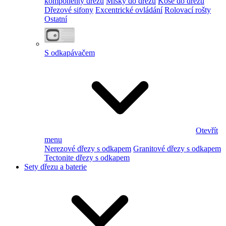
komponenty dřezu
Misky do dřezu
Koše do dřezu
Dřezové sifony
Excentrické ovládání
Rolovací rošty
Ostatní
S odkapávačem
Otevřít
menu
Nerezové dřezy s odkapem
Granitové dřezy s odkapem
Tectonite dřezy s odkapem
Sety dřezu a baterie