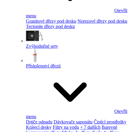
Otevřít
menu
Granitové dřezy pod desku
Nerezové dřezy pod desku
Tectonite dřezy pod desku
Zvýhodněné sety
Příslušenství dřezů
Otevřít
menu
Drtiče odpadu
Dávkovače saponátu
Čistící prostředky
Krájecí desky
Filtry na vodu
+ 7 dalších
Barevné