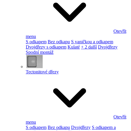
Otevřít
menu
S odkapem
Bez odkapu
S vaničkou a odkapem
Dvojdřezy s odkapem
Kulaté
+ 2 další
Dvojdřezy
Spodní montáž
Tectonitové dřezy
Otevřít
menu
S odkapem
Bez odkapu
Dvojdřezy
S odkapem a