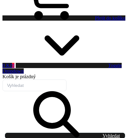
Přejít do košíku
0 Kč
0
Toggle
Dropdown
Košík
je prázdný
Vyhledat