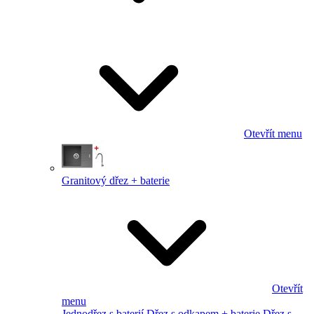
Otevřít menu
Granitový dřez + baterie
Otevřít
menu
Jednodřez s baterií
Dřez s odkapem + baterie
Dřez s