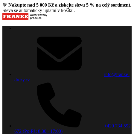
💚
Nakupte nad 5 000 Kč a získejte slevu 5 % na celý sortiment.
Sleva se automaticky uplatní v košíku.
info@franke-
drezy.cz
+420 734 592
672 (Po-Pá: 8:30 - 17:00)