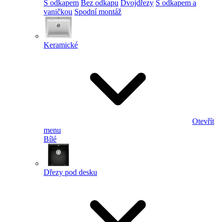
S odkapem
Bez odkapu
Dvojdřezy
S odkapem a
vaničkou
Spodní montáž
Keramické
Otevřít
menu
Bílé
Dřezy pod desku