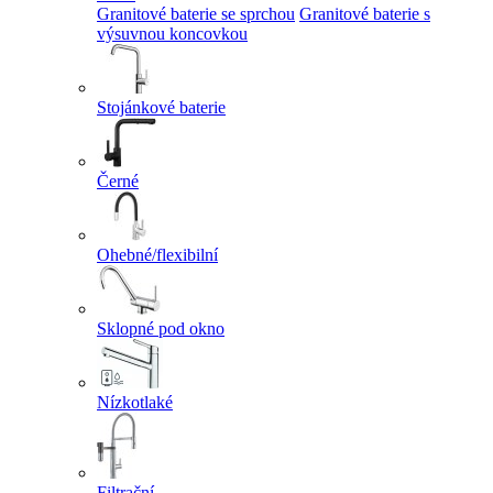
Granitové baterie se sprchou
Granitové baterie s
výsuvnou koncovkou
Stojánkové baterie
Černé
Ohebné/flexibilní
Sklopné pod okno
Nízkotlaké
Filtrační