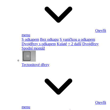
Otevřít
menu
S odkapem
Bez odkapu
S vaničkou a odkapem
Dvojdřezy s odkapem
Kulaté
+ 2 další
Dvojdřezy
Spodní montáž
Tectonitové dřezy
Otevřít
menu