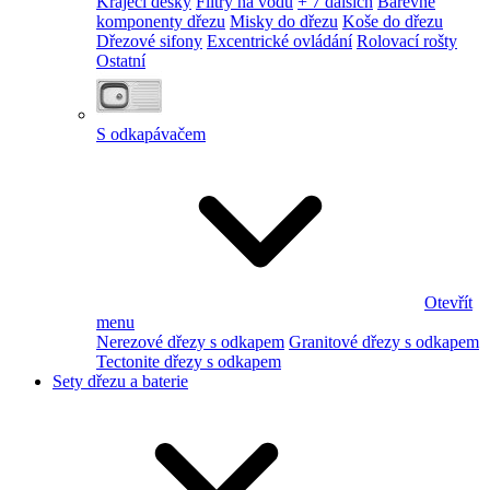
Krájecí desky
Filtry na vodu
+ 7 dalších
Barevné
komponenty dřezu
Misky do dřezu
Koše do dřezu
Dřezové sifony
Excentrické ovládání
Rolovací rošty
Ostatní
S odkapávačem
Otevřít
menu
Nerezové dřezy s odkapem
Granitové dřezy s odkapem
Tectonite dřezy s odkapem
Sety dřezu a baterie