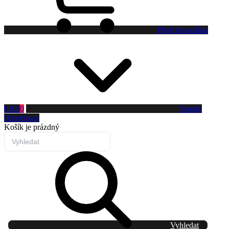
Přejít do košíku
0 Kč
0
Toggle
Dropdown
Košík
je prázdný
Vyhledat