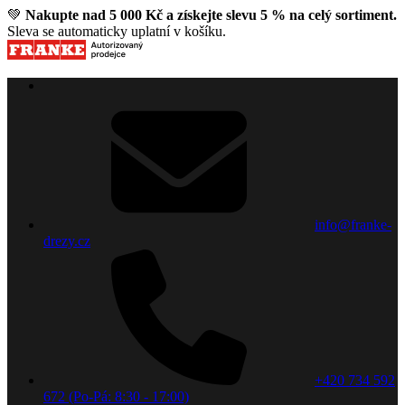
💚
Nakupte nad 5 000 Kč a získejte slevu 5 % na celý sortiment.
Sleva se automaticky uplatní v košíku.
info@franke-
drezy.cz
+420 734 592
672 (Po-Pá: 8:30 - 17:00)