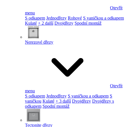
Otevřít
menu
S odkapem
Jednodřezy
Rohové
S vaničkou a odkapem
Kulaté
+ 2 další
Dvojdřezy
Spodní montáž
Nerezové dřezy
Otevřít
menu
S odkapem
Jednodřezy
S vaničkou a odkapem
S
vaničkou
Kulaté
+ 3 další
Dvojdřezy
Dvojdřezy s
odkapem
Spodní montáž
Tectonite dřezy