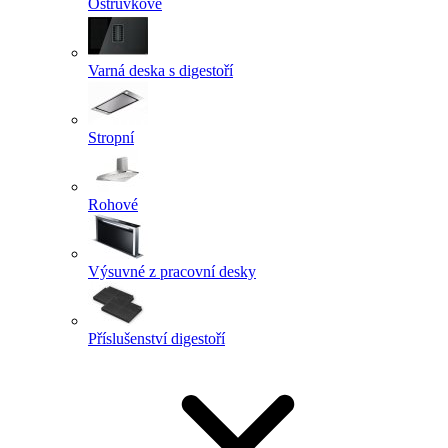
Ostrůvkové
Varná deska s digestoří
Stropní
Rohové
Výsuvné z pracovní desky
Příslušenství digestoří