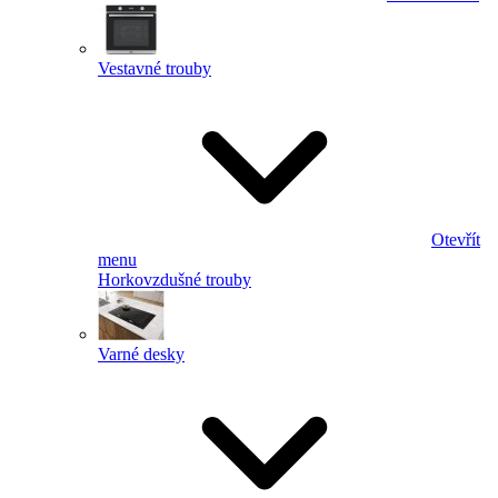
Vestavné trouby
Otevřít
menu
Horkovzdušné trouby
Varné desky