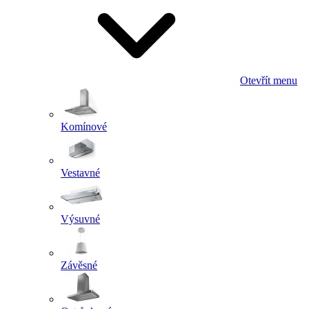
Otevřít menu
Komínové
Vestavné
Výsuvné
Závěsné