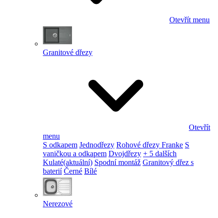
Otevřít menu
Granitové dřezy
Otevřít
menu
S odkapem
Jednodřezy
Rohové dřezy Franke
S
vaničkou a odkapem
Dvojdřezy
+ 5 dalších
Kulaté
(aktuální)
Spodní montáž
Granitový dřez s
baterií
Černé
Bílé
Nerezové