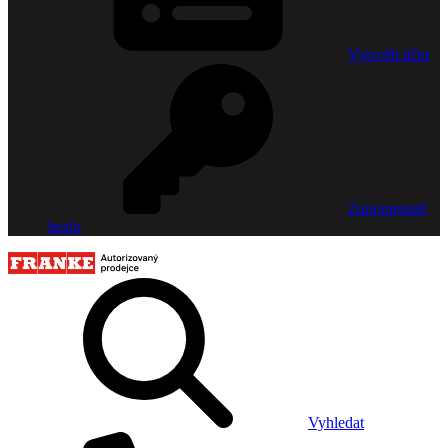
Vytvořit účet
Zapomenuté
heslo
Vyhledat