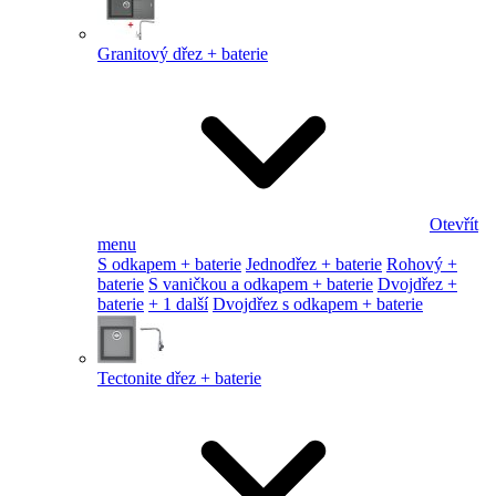
Granitový dřez + baterie
Otevřít
menu
S odkapem + baterie
Jednodřez + baterie
Rohový +
baterie
S vaničkou a odkapem + baterie
Dvojdřez +
baterie
+ 1 další
Dvojdřez s odkapem + baterie
Tectonite dřez + baterie