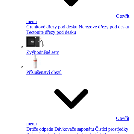
Otevřít
menu
Granitové dřezy pod desku
Nerezové dřezy pod desku
Tectonite dřezy pod desku
Zvýhodněné sety
Příslušenství dřezů
Otevřít
menu
Drtiče odpadu
Dávkovače saponátu
Čistící prostředky