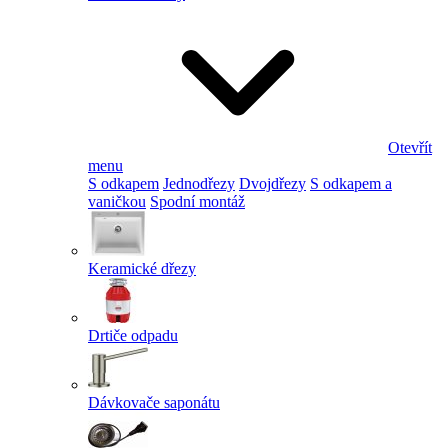
Otevřít
menu
S odkapem
Jednodřezy
Dvojdřezy
S odkapem a
vaničkou
Spodní montáž
Keramické dřezy
Drtiče odpadu
Dávkovače saponátu