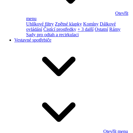
Otevřít
menu
Uhlíkové filtry
Zpětné klapky
Komíny
Dálkové
ovládání
Čistící prostředky
+ 3 další
Ostatní
Rámy
Sady pro odtah a recirkulaci
Vestavné spotřebiče
Otevřít menu