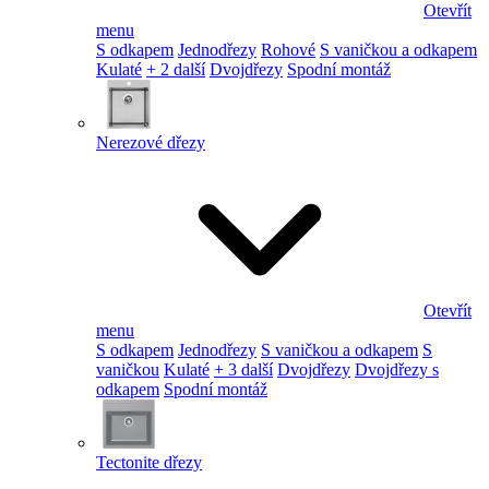
Otevřít
menu
S odkapem
Jednodřezy
Rohové
S vaničkou a odkapem
Kulaté
+ 2 další
Dvojdřezy
Spodní montáž
Nerezové dřezy
Otevřít
menu
S odkapem
Jednodřezy
S vaničkou a odkapem
S
vaničkou
Kulaté
+ 3 další
Dvojdřezy
Dvojdřezy s
odkapem
Spodní montáž
Tectonite dřezy