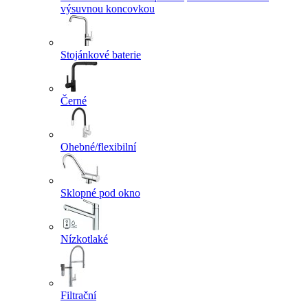
výsuvnou koncovkou
Stojánkové baterie
Černé
Ohebné/flexibilní
Sklopné pod okno
Nízkotlaké
Filtrační