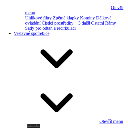
Otevřít
menu
Uhlíkové filtry
Zpětné klapky
Komíny
Dálkové
ovládání
Čistící prostředky
+ 3 další
Ostatní
Rámy
Sady pro odtah a recirkulaci
Vestavné spotřebiče
Otevřít menu