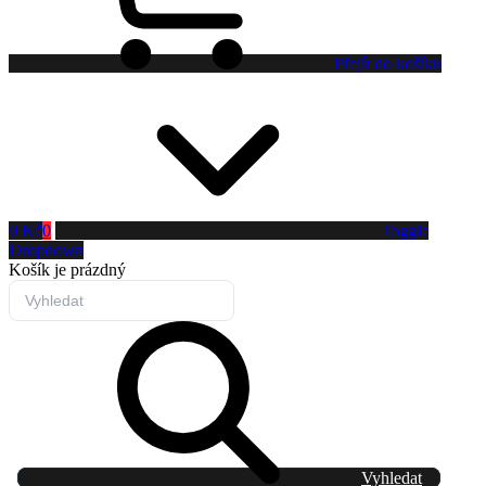
Přejít do košíku
0 Kč
0
Toggle
Dropdown
Košík
je prázdný
Vyhledat