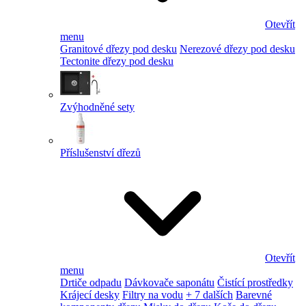
Otevřít
menu
Granitové dřezy pod desku
Nerezové dřezy pod desku
Tectonite dřezy pod desku
Zvýhodněné sety
Příslušenství dřezů
Otevřít
menu
Drtiče odpadu
Dávkovače saponátu
Čistící prostředky
Krájecí desky
Filtry na vodu
+ 7 dalších
Barevné