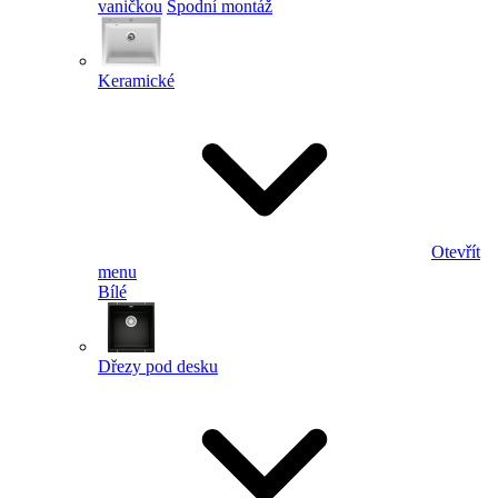
vaničkou
Spodní montáž
Keramické
Otevřít
menu
Bílé
Dřezy pod desku