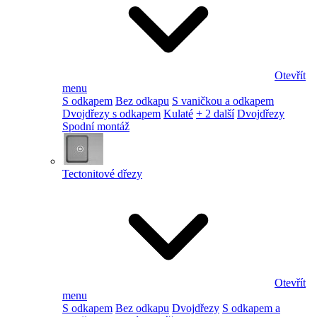
Otevřít
menu
S odkapem
Bez odkapu
S vaničkou a odkapem
Dvojdřezy s odkapem
Kulaté
+ 2 další
Dvojdřezy
Spodní montáž
Tectonitové dřezy
Otevřít
menu
S odkapem
Bez odkapu
Dvojdřezy
S odkapem a