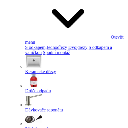
Otevřít
menu
S odkapem
Jednodřezy
Dvojdřezy
S odkapem a
vaničkou
Spodní montáž
Keramické dřezy
Drtiče odpadu
Dávkovače saponátu