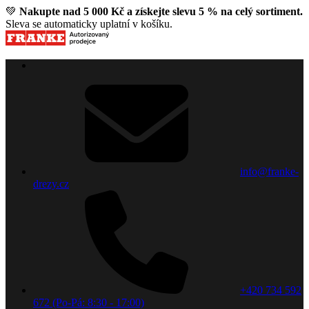
💚
Nakupte nad 5 000 Kč a získejte slevu 5 % na celý sortiment.
Sleva se automaticky uplatní v košíku.
info@franke-
drezy.cz
+420 734 592
672 (Po-Pá: 8:30 - 17:00)