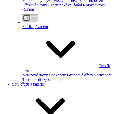
komponenty dřezu
Misky do dřezu
Koše do dřezu
Dřezové sifony
Excentrické ovládání
Rolovací rošty
Ostatní
S odkapávačem
Otevřít
menu
Nerezové dřezy s odkapem
Granitové dřezy s odkapem
Tectonite dřezy s odkapem
Sety dřezu a baterie