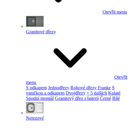
Otevřít menu
Granitové dřezy
Otevřít
menu
S odkapem
Jednodřezy
Rohové dřezy Franke
S
vaničkou a odkapem
Dvojdřezy
+ 5 dalších
Kulaté
Spodní montáž
Granitový dřez s baterií
Černé
Bílé
Nerezové