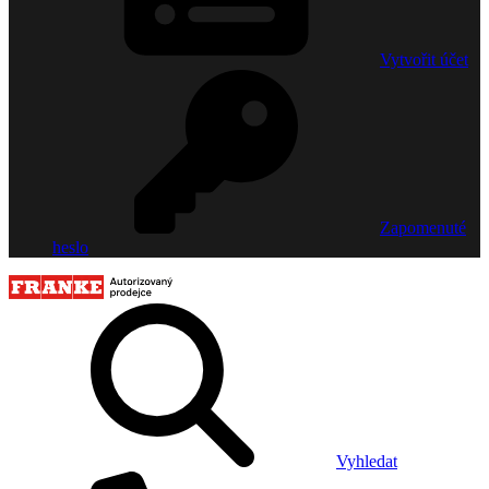
Vytvořit účet
Zapomenuté
heslo
Vyhledat