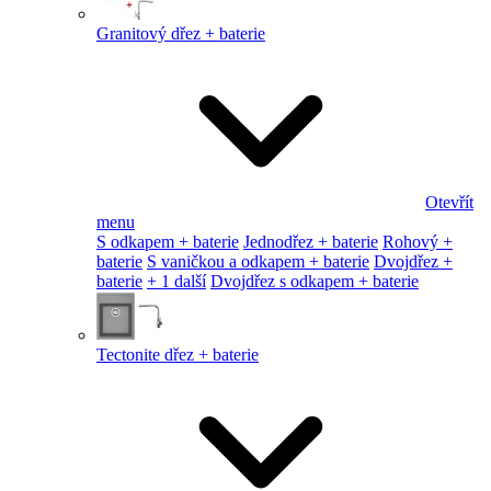
Granitový dřez + baterie
Otevřít
menu
S odkapem + baterie
Jednodřez + baterie
Rohový +
baterie
S vaničkou a odkapem + baterie
Dvojdřez +
baterie
+ 1 další
Dvojdřez s odkapem + baterie
Tectonite dřez + baterie