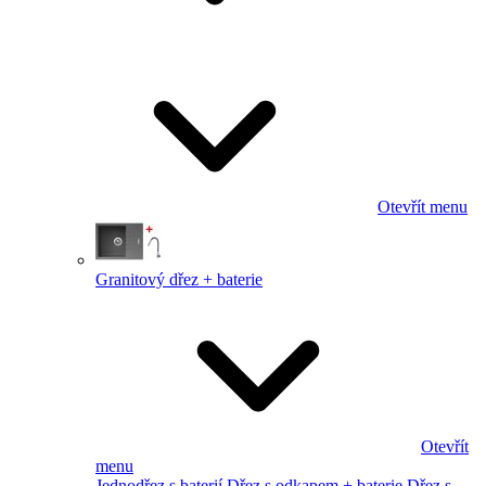
Otevřít menu
Granitový dřez + baterie
Otevřít
menu
Jednodřez s baterií
Dřez s odkapem + baterie
Dřez s