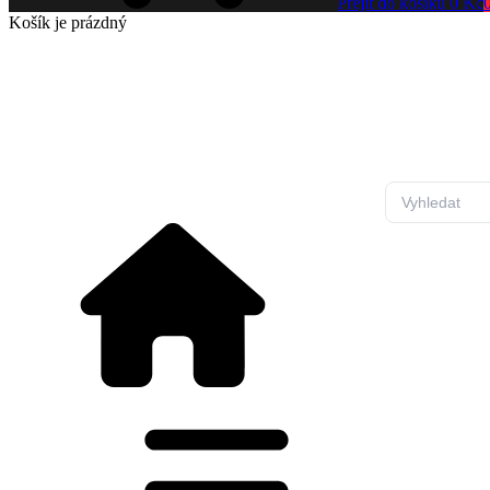
Přejít do košíku
0 Kč
Košík
je prázdný