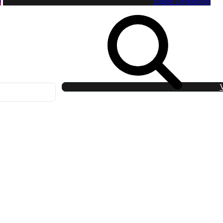
0
Toggle Dropdown
V