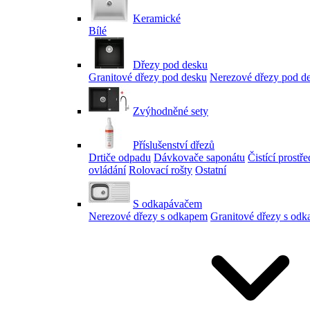
Keramické
Bílé
Dřezy pod desku
Granitové dřezy pod desku
Nerezové dřezy pod d
Zvýhodněné sety
Příslušenství dřezů
Drtiče odpadu
Dávkovače saponátu
Čistící prostř
ovládání
Rolovací rošty
Ostatní
S odkapávačem
Nerezové dřezy s odkapem
Granitové dřezy s od