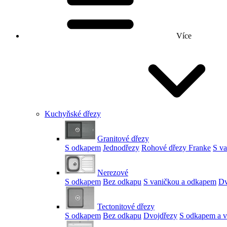
Více
Kuchyňské dřezy
Granitové dřezy
S odkapem
Jednodřezy
Rohové dřezy Franke
S v
Nerezové
S odkapem
Bez odkapu
S vaničkou a odkapem
Dv
Tectonitové dřezy
S odkapem
Bez odkapu
Dvojdřezy
S odkapem a v