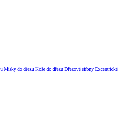
zu
Misky do dřezu
Koše do dřezu
Dřezové sifony
Excentrické