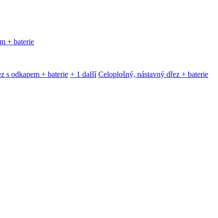
m + baterie
z s odkapem + baterie
+ 1 další
Celoplošný, nástavný dřez + baterie