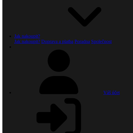
Jak nakoupit?
Jak nakoupit?
Doprava a platba
Poradna
Společnost
Váš účet