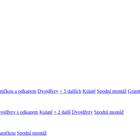
aničkou a odkapem
Dvojdřezy
+ 5 dalších
Kulaté
Spodní montáž
Granit
ojdřezy s odkapem
Kulaté
+ 2 další
Dvojdřezy
Spodní montáž
aničkou
Spodní montáž