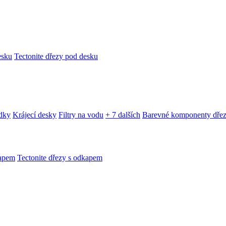
esku
Tectonite dřezy pod desku
edky
Krájecí desky
Filtry na vodu
+ 7 dalších
Barevné komponenty dře
kapem
Tectonite dřezy s odkapem