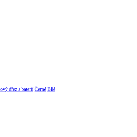
ový dřez s baterií
Černé
Bílé