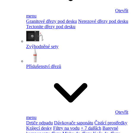
Otevřít
menu
Granitové dřezy pod desku
Nerezové dřezy pod desku
Tectonite dřezy pod desku
Zvýhodněné sety
Příslušenství dřezů
Otevřít
menu
Drtiče odpadu
Dávkovače saponátu
Čistící prostředky
Krájecí desky
Filtry na vodu
+ 7 dalších
Barevné