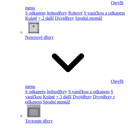
Otevřít
menu
S odkapem
Jednodřezy
Rohové
S vaničkou a odkapem
Kulaté
+ 2 další
Dvojdřezy
Spodní montáž
Nerezové dřezy
Otevřít
menu
S odkapem
Jednodřezy
S vaničkou a odkapem
S
vaničkou
Kulaté
+ 3 další
Dvojdřezy
Dvojdřezy s
odkapem
Spodní montáž
Tectonite dřezy