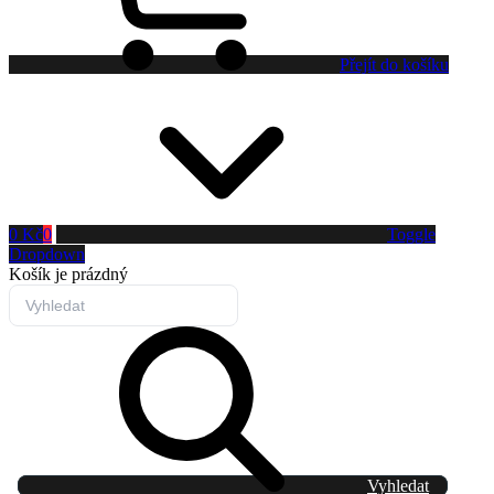
Přejít do košíku
0 Kč
0
Toggle
Dropdown
Košík
je prázdný
Vyhledat