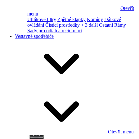
Otevřít
menu
Uhlíkové filtry
Zpětné klapky
Komíny
Dálkové
ovládání
Čistící prostředky
+ 3 další
Ostatní
Rámy
Sady pro odtah a recirkulaci
Vestavné spotřebiče
Otevřít menu