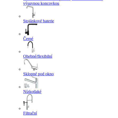
výsuvnou koncovkou
Stojánkové baterie
Černé
Ohebné/flexibilní
Sklopné pod okno
Nízkotlaké
Filtrační