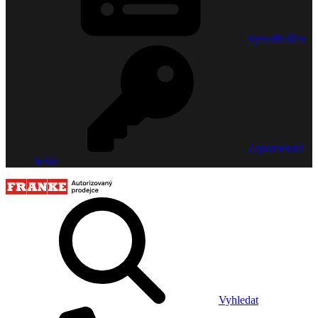
Vytvořit účet
Zapomenuté
heslo
Vyhledat