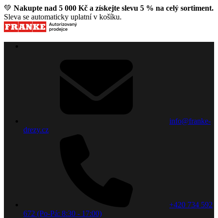
💚
Nakupte nad 5 000 Kč a získejte slevu 5 % na celý sortiment.
Sleva se automaticky uplatní v košíku.
info@franke-
drezy.cz
+420 734 592
672 (Po-Pá: 8:30 - 17:00)