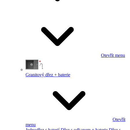
Otevřít menu
Granitový dřez + baterie
Otevřít
menu
Jednodřez s baterií
Dřez s odkapem + baterie
Dřez s