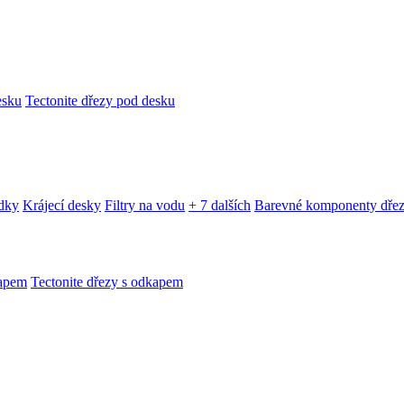
esku
Tectonite dřezy pod desku
edky
Krájecí desky
Filtry na vodu
+ 7 dalších
Barevné komponenty dře
kapem
Tectonite dřezy s odkapem