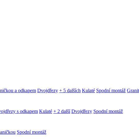
aničkou a odkapem
Dvojdřezy
+ 5 dalších
Kulaté
Spodní montáž
Granit
ojdřezy s odkapem
Kulaté
+ 2 další
Dvojdřezy
Spodní montáž
aničkou
Spodní montáž