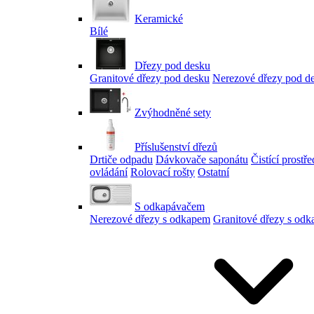
Keramické
Bílé
Dřezy pod desku
Granitové dřezy pod desku
Nerezové dřezy pod d
Zvýhodněné sety
Příslušenství dřezů
Drtiče odpadu
Dávkovače saponátu
Čistící prostř
ovládání
Rolovací rošty
Ostatní
S odkapávačem
Nerezové dřezy s odkapem
Granitové dřezy s od