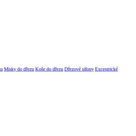
zu
Misky do dřezu
Koše do dřezu
Dřezové sifony
Excentrické