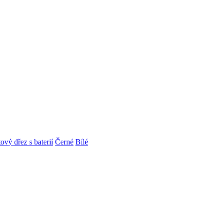
ový dřez s baterií
Černé
Bílé