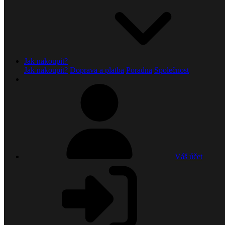
Jak nakoupit?
Jak nakoupit?
Doprava a platba
Poradna
Společnost
Váš účet