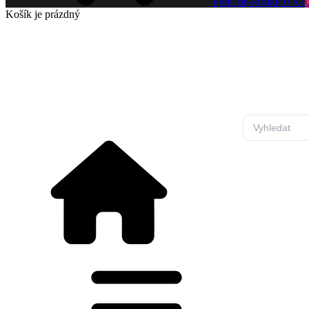
Přejít do košíku
0 Kč
Košík
je prázdný