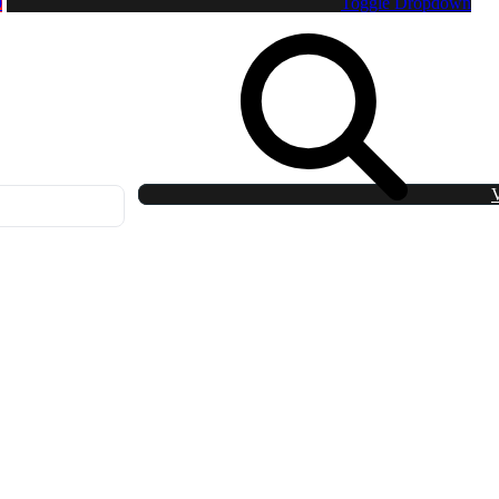
0
Toggle Dropdown
V