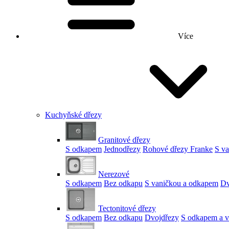
Více
Kuchyňské dřezy
Granitové dřezy
S odkapem
Jednodřezy
Rohové dřezy Franke
S v
Nerezové
S odkapem
Bez odkapu
S vaničkou a odkapem
Dv
Tectonitové dřezy
S odkapem
Bez odkapu
Dvojdřezy
S odkapem a v