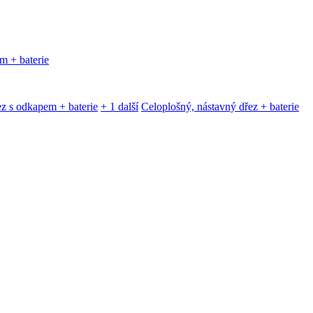
m + baterie
z s odkapem + baterie
+ 1 další
Celoplošný, nástavný dřez + baterie