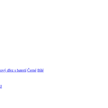
ový dřez s baterií
Černé
Bílé
áž