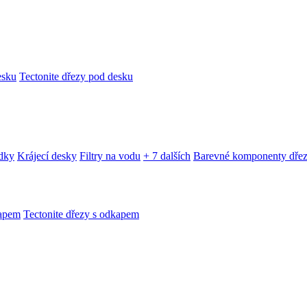
esku
Tectonite dřezy pod desku
edky
Krájecí desky
Filtry na vodu
+ 7 dalších
Barevné komponenty dře
kapem
Tectonite dřezy s odkapem