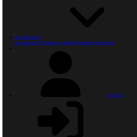
Jak nakoupit?
Jak nakoupit?
Doprava a platba
Poradna
Společnost
Váš účet