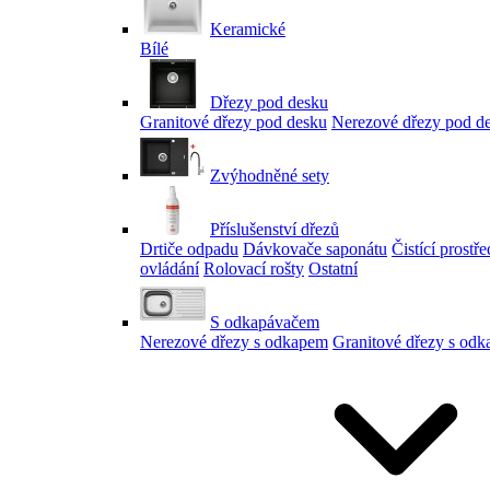
Keramické
Bílé
Dřezy pod desku
Granitové dřezy pod desku
Nerezové dřezy pod d
Zvýhodněné sety
Příslušenství dřezů
Drtiče odpadu
Dávkovače saponátu
Čistící prostř
ovládání
Rolovací rošty
Ostatní
S odkapávačem
Nerezové dřezy s odkapem
Granitové dřezy s od