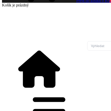
Přejít do košíku
0 Kč
Košík
je prázdný