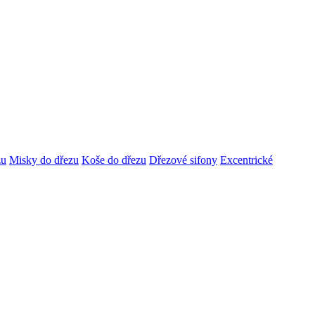
zu
Misky do dřezu
Koše do dřezu
Dřezové sifony
Excentrické