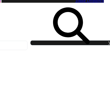
0
Toggle Dropdown
V