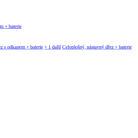
m + baterie
z s odkapem + baterie
+ 1 další
Celoplošný, nástavný dřez + baterie