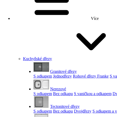
Více
Kuchyňské dřezy
Granitové dřezy
S odkapem
Jednodřezy
Rohové dřezy Franke
S v
Nerezové
S odkapem
Bez odkapu
S vaničkou a odkapem
Dv
Tectonitové dřezy
S odkapem
Bez odkapu
Dvojdřezy
S odkapem a v