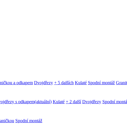
aničkou a odkapem
Dvojdřezy
+ 5 dalších
Kulaté
Spodní montáž
Granit
ojdřezy s odkapem
(aktuální)
Kulaté
+ 2 další
Dvojdřezy
Spodní mont
aničkou
Spodní montáž