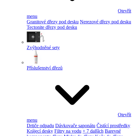
Otevřít
menu
Granitové dřezy pod desku
Nerezové dřezy pod desku
Tectonite dřezy pod desku
Zvýhodněné sety
Příslušenství dřezů
Otevřít
menu
Drtiče odpadu
Dávkovače saponátu
Čistící prostředky
Krájecí desky
Filtry na vodu
+ 7 dalších
Barevné