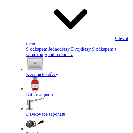
Otevřít
menu
S odkapem
Jednodřezy
Dvojdřezy
S odkapem a
vaničkou
Spodní montáž
Keramické dřezy
Drtiče odpadu
Dávkovače saponátu