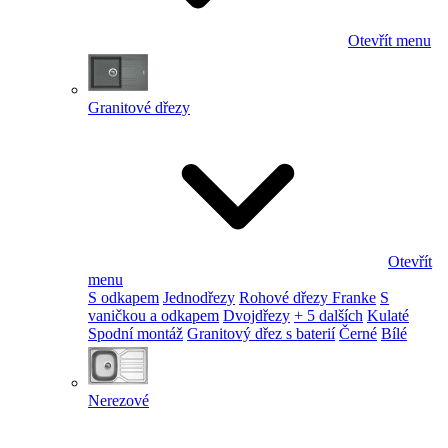
Otevřít menu
Granitové dřezy
Otevřít
menu
S odkapem
Jednodřezy
Rohové dřezy Franke
S
vaničkou a odkapem
Dvojdřezy
+ 5 dalších
Kulaté
Spodní montáž
Granitový dřez s baterií
Černé
Bílé
Nerezové