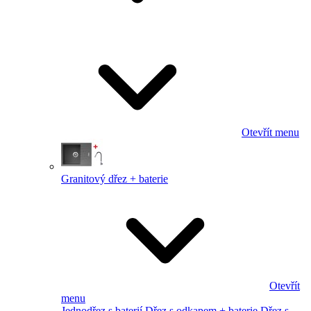
Otevřít menu
Granitový dřez + baterie
Otevřít
menu
Jednodřez s baterií
Dřez s odkapem + baterie
Dřez s