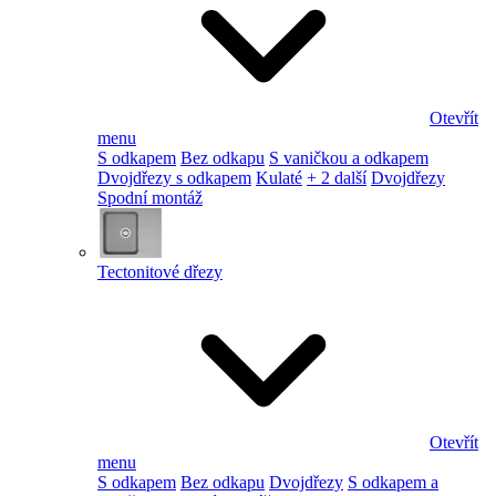
Otevřít
menu
S odkapem
Bez odkapu
S vaničkou a odkapem
Dvojdřezy s odkapem
Kulaté
+ 2 další
Dvojdřezy
Spodní montáž
Tectonitové dřezy
Otevřít
menu
S odkapem
Bez odkapu
Dvojdřezy
S odkapem a