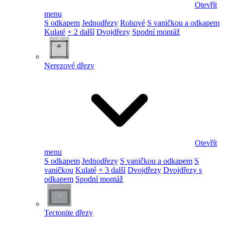
Otevřít
menu
S odkapem
Jednodřezy
Rohové
S vaničkou a odkapem
Kulaté
+ 2 další
Dvojdřezy
Spodní montáž
Nerezové dřezy
Otevřít
menu
S odkapem
Jednodřezy
S vaničkou a odkapem
S
vaničkou
Kulaté
+ 3 další
Dvojdřezy
Dvojdřezy s
odkapem
Spodní montáž
Tectonite dřezy