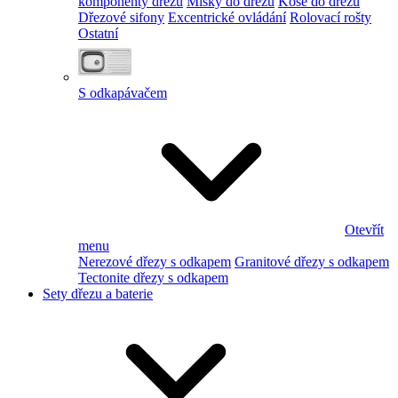
komponenty dřezu
Misky do dřezu
Koše do dřezu
Dřezové sifony
Excentrické ovládání
Rolovací rošty
Ostatní
S odkapávačem
Otevřít
menu
Nerezové dřezy s odkapem
Granitové dřezy s odkapem
Tectonite dřezy s odkapem
Sety dřezu a baterie