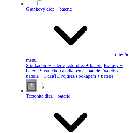
Granitový dřez + baterie
Otevřít
menu
S odkapem + baterie
Jednodřez + baterie
Rohový +
baterie
S vaničkou a odkapem + baterie
Dvojdřez +
baterie
+ 1 další
Dvojdřez s odkapem + baterie
Tectonite dřez + baterie