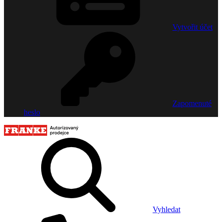
Vytvořit účet
Zapomenuté
heslo
Vyhledat