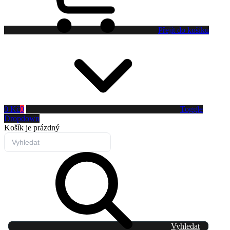
Přejít do košíku
0 Kč
0
Toggle
Dropdown
Košík
je prázdný
Vyhledat