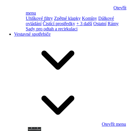
Otevřít
menu
Uhlíkové filtry
Zpětné klapky
Komíny
Dálkové
ovládání
Čistící prostředky
+ 3 další
Ostatní
Rámy
Sady pro odtah a recirkulaci
Vestavné spotřebiče
Otevřít menu