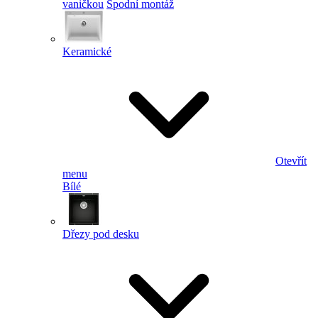
vaničkou
Spodní montáž
Keramické
Otevřít
menu
Bílé
Dřezy pod desku