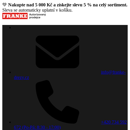
💚
Nakupte nad 5 000 Kč a získejte slevu 5 % na celý sortiment.
Sleva se automaticky uplatní v košíku.
info@franke-
drezy.cz
+420 734 592
672 (Po-Pá: 8:30 - 17:00)