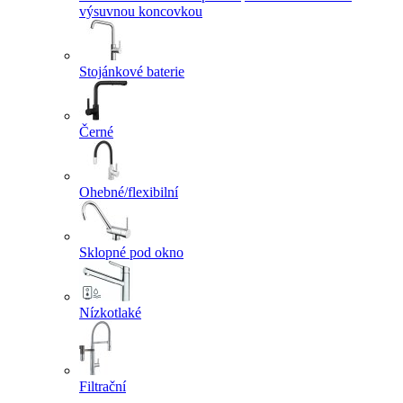
výsuvnou koncovkou
Stojánkové baterie
Černé
Ohebné/flexibilní
Sklopné pod okno
Nízkotlaké
Filtrační