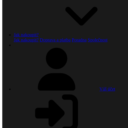
Jak nakoupit?
Jak nakoupit?
Doprava a platba
Poradna
Společnost
Váš účet