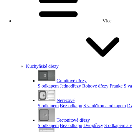
Více
Kuchyňské dřezy
Granitové dřezy
S odkapem
Jednodřezy
Rohové dřezy Franke
S v
Nerezové
S odkapem
Bez odkapu
S vaničkou a odkapem
Dv
Tectonitové dřezy
S odkapem
Bez odkapu
Dvojdřezy
S odkapem a v