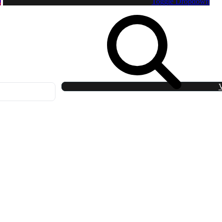
0
Toggle Dropdown
V