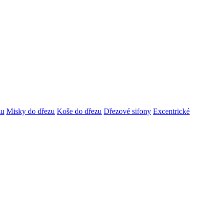
zu
Misky do dřezu
Koše do dřezu
Dřezové sifony
Excentrické