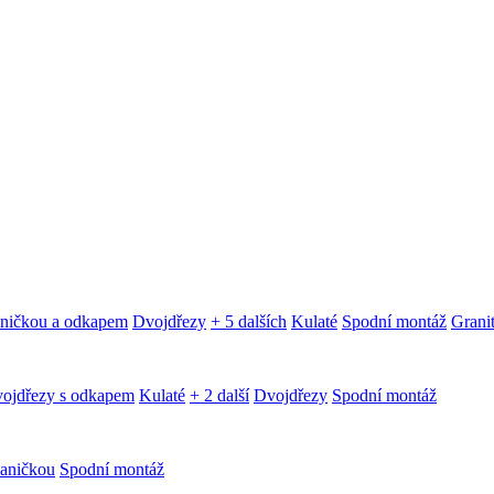
aničkou a odkapem
Dvojdřezy
+ 5 dalších
Kulaté
Spodní montáž
Granit
ojdřezy s odkapem
Kulaté
+ 2 další
Dvojdřezy
Spodní montáž
aničkou
Spodní montáž