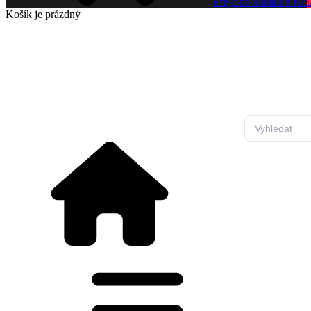
Přejít do košíku
0 Kč
Košík
je prázdný