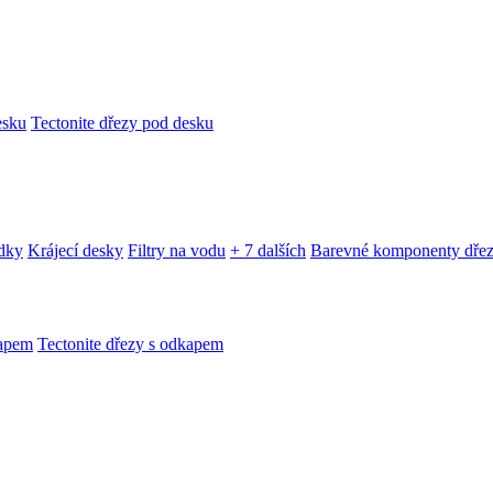
esku
Tectonite dřezy pod desku
edky
Krájecí desky
Filtry na vodu
+ 7 dalších
Barevné komponenty dře
kapem
Tectonite dřezy s odkapem