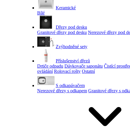
Keramické
Bílé
Dřezy pod desku
Granitové dřezy pod desku
Nerezové dřezy pod d
Zvýhodněné sety
Příslušenství dřezů
Drtiče odpadu
Dávkovače saponátu
Čistící prostř
ovládání
Rolovací rošty
Ostatní
S odkapávačem
Nerezové dřezy s odkapem
Granitové dřezy s od