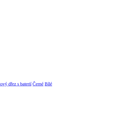
ový dřez s baterií
Černé
Bílé