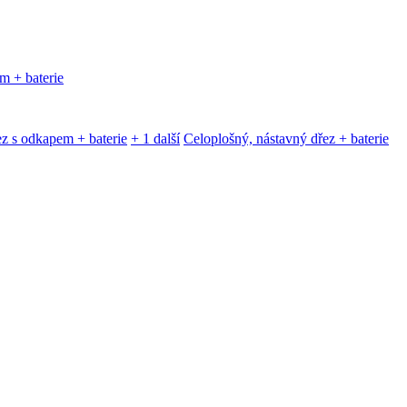
m + baterie
z s odkapem + baterie
+ 1 další
Celoplošný, nástavný dřez + baterie