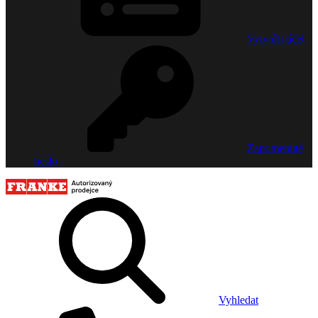
Vytvořit účet
Zapomenuté
heslo
Vyhledat