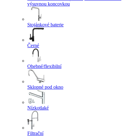
výsuvnou koncovkou
Stojánkové baterie
Černé
Ohebné/flexibilní
Sklopné pod okno
Nízkotlaké
Filtrační