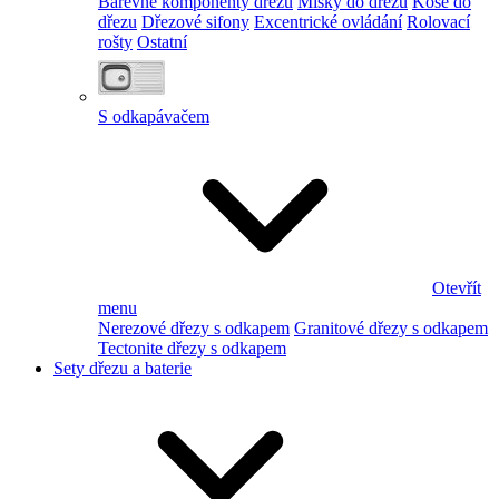
Barevné komponenty dřezu
Misky do dřezu
Koše do
dřezu
Dřezové sifony
Excentrické ovládání
Rolovací
rošty
Ostatní
S odkapávačem
Otevřít
menu
Nerezové dřezy s odkapem
Granitové dřezy s odkapem
Tectonite dřezy s odkapem
Sety dřezu a baterie