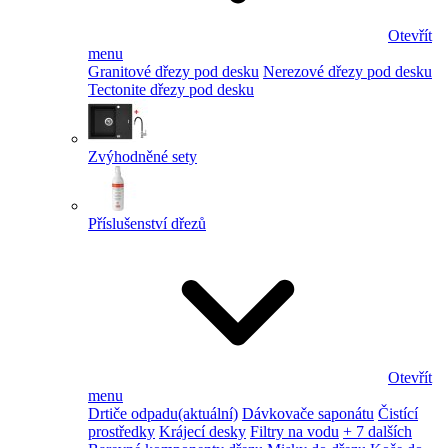
Otevřít
menu
Granitové dřezy pod desku
Nerezové dřezy pod desku
Tectonite dřezy pod desku
Zvýhodněné sety
Příslušenství dřezů
Otevřít
menu
Drtiče odpadu
(aktuální)
Dávkovače saponátu
Čistící
prostředky
Krájecí desky
Filtry na vodu
+ 7 dalších