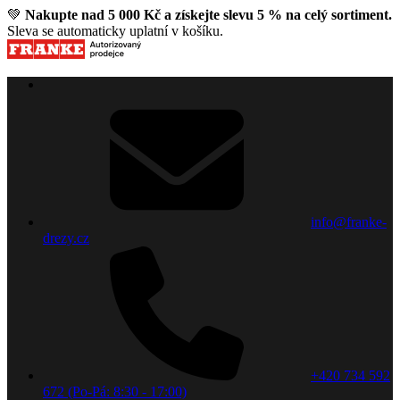
💚
Nakupte nad 5 000 Kč a získejte slevu 5 % na celý sortiment.
Sleva se automaticky uplatní v košíku.
info@franke-
drezy.cz
+420 734 592
672 (Po-Pá: 8:30 - 17:00)