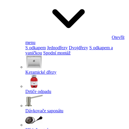
Otevřít
menu
S odkapem
Jednodřezy
Dvojdřezy
S odkapem a
vaničkou
Spodní montáž
Keramické dřezy
Drtiče odpadu
Dávkovače saponátu