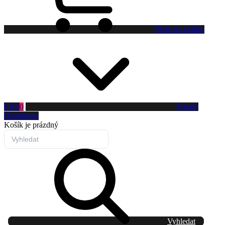
Přejít do košíku
0 Kč
0
Toggle
Dropdown
Košík
je prázdný
Vyhledat