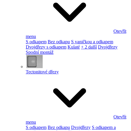
Otevřít
menu
S odkapem
Bez odkapu
S vaničkou a odkapem
Dvojdřezy s odkapem
Kulaté
+ 2 další
Dvojdřezy
Spodní montáž
Tectonitové dřezy
Otevřít
menu
S odkapem
Bez odkapu
Dvojdřezy
S odkapem a