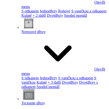
Otevřít
menu
S odkapem
Jednodřezy
Rohové
S vaničkou a odkapem
Kulaté
+ 2 další
Dvojdřezy
Spodní montáž
Nerezové dřezy
Otevřít
menu
S odkapem
Jednodřezy
S vaničkou a odkapem
S
vaničkou
Kulaté
+ 3 další
Dvojdřezy
Dvojdřezy s
odkapem
Spodní montáž
Tectonite dřezy