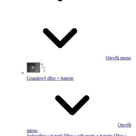
Otevřít menu
Granitový dřez + baterie
Otevřít
menu
Jednodřez s baterií
Dřez s odkapem + baterie
Dřez s