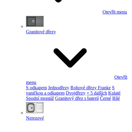
Otevřít menu
Granitové dřezy
Otevřít
menu
S odkapem
Jednodřezy
Rohové dřezy Franke
S
vaničkou a odkapem
Dvojdřezy
+ 5 dalších
Kulaté
Spodní montáž
Granitový dřez s baterií
Černé
Bílé
Nerezové