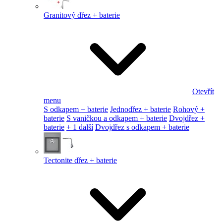
Granitový dřez + baterie
Otevřít
menu
S odkapem + baterie
Jednodřez + baterie
Rohový +
baterie
S vaničkou a odkapem + baterie
Dvojdřez +
baterie
+ 1 další
Dvojdřez s odkapem + baterie
Tectonite dřez + baterie