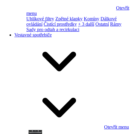
Otevřít
menu
Uhlíkové filtry
Zpětné klapky
Komíny
Dálkové
ovládání
Čistící prostředky
+ 3 další
Ostatní
Rámy
Sady pro odtah a recirkulaci
Vestavné spotřebiče
Otevřít menu