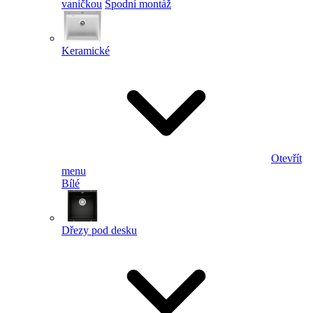
vaničkou
Spodní montáž
Keramické
Otevřít
menu
Bílé
Dřezy pod desku