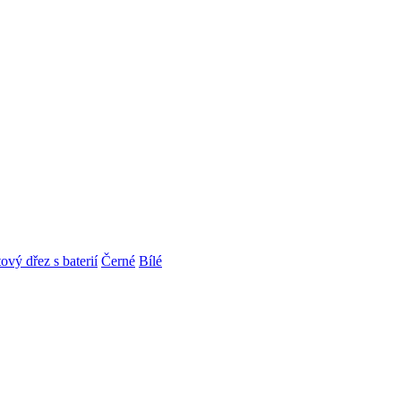
ový dřez s baterií
Černé
Bílé