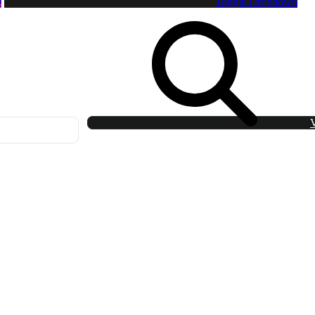
0
Toggle Dropdown
V