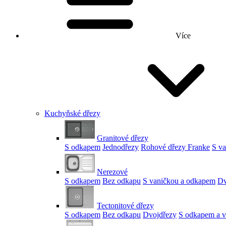
Více
Kuchyňské dřezy
Granitové dřezy
S odkapem
Jednodřezy
Rohové dřezy Franke
S v
Nerezové
S odkapem
Bez odkapu
S vaničkou a odkapem
Dv
Tectonitové dřezy
S odkapem
Bez odkapu
Dvojdřezy
S odkapem a v