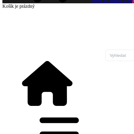
Přejít do košíku
0 Kč
Košík
je prázdný