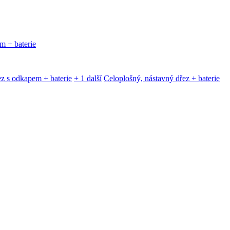
m + baterie
z s odkapem + baterie
+ 1 další
Celoplošný, nástavný dřez + baterie