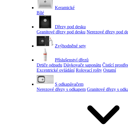
Keramické
Bílé
Dřezy pod desku
Granitové dřezy pod desku
Nerezové dřezy pod d
Zvýhodněné sety
Příslušenství dřezů
Drtiče odpadu
Dávkovače saponátu
Čistící prostř
Excentrické ovládání
Rolovací rošty
Ostatní
S odkapávačem
Nerezové dřezy s odkapem
Granitové dřezy s od