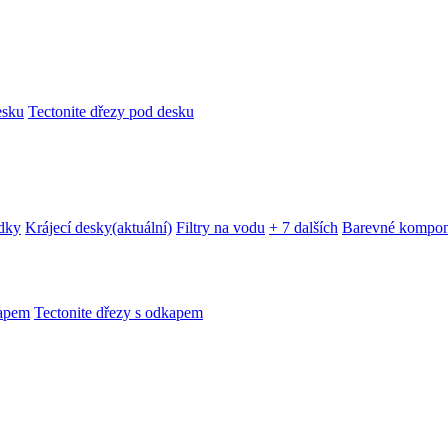
esku
Tectonite dřezy pod desku
edky
Krájecí desky
(aktuální)
Filtry na vodu
+ 7 dalších
Barevné kompon
kapem
Tectonite dřezy s odkapem