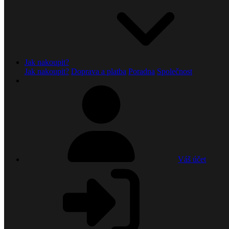
Jak nakoupit?
Jak nakoupit?
Doprava a platba
Poradna
Společnost
Váš účet