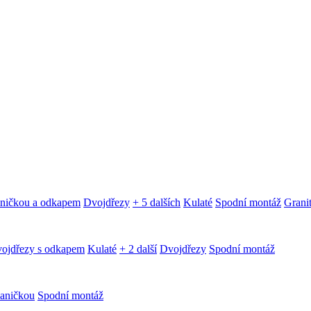
aničkou a odkapem
Dvojdřezy
+ 5 dalších
Kulaté
Spodní montáž
Granit
ojdřezy s odkapem
Kulaté
+ 2 další
Dvojdřezy
Spodní montáž
aničkou
Spodní montáž