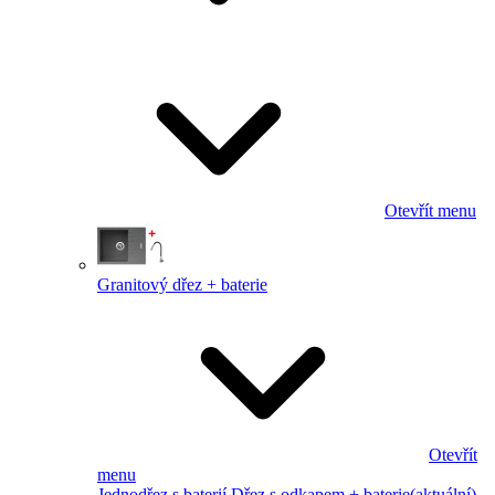
Otevřít menu
Granitový dřez + baterie
Otevřít
menu
Jednodřez s baterií
Dřez s odkapem + baterie
(aktuální)