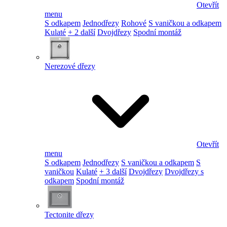
Otevřít
menu
S odkapem
Jednodřezy
Rohové
S vaničkou a odkapem
Kulaté
+ 2 další
Dvojdřezy
Spodní montáž
Nerezové dřezy
Otevřít
menu
S odkapem
Jednodřezy
S vaničkou a odkapem
S
vaničkou
Kulaté
+ 3 další
Dvojdřezy
Dvojdřezy s
odkapem
Spodní montáž
Tectonite dřezy