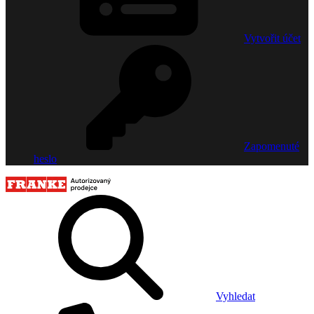
Vytvořit účet
Zapomenuté
heslo
Vyhledat