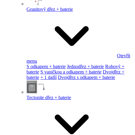
Granitový dřez + baterie
Otevřít
menu
S odkapem + baterie
Jednodřez + baterie
Rohový +
baterie
S vaničkou a odkapem + baterie
Dvojdřez +
baterie
+ 1 další
Dvojdřez s odkapem + baterie
Tectonite dřez + baterie