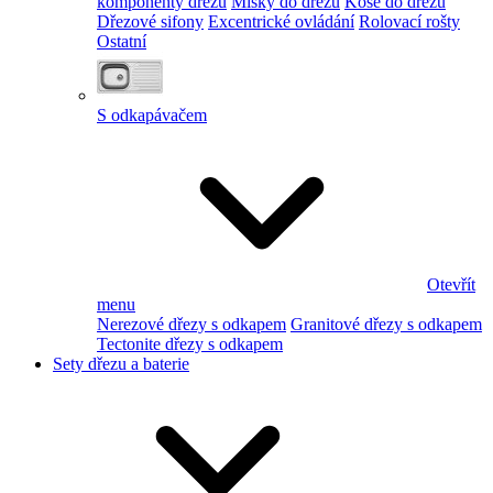
komponenty dřezu
Misky do dřezu
Koše do dřezu
Dřezové sifony
Excentrické ovládání
Rolovací rošty
Ostatní
S odkapávačem
Otevřít
menu
Nerezové dřezy s odkapem
Granitové dřezy s odkapem
Tectonite dřezy s odkapem
Sety dřezu a baterie