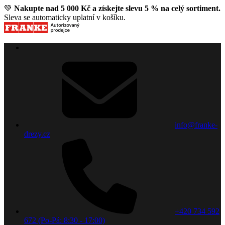
💚
Nakupte nad 5 000 Kč a získejte slevu 5 % na celý sortiment.
Sleva se automaticky uplatní v košíku.
info@franke-
drezy.cz
+420 734 592
672 (Po-Pá: 8:30 - 17:00)