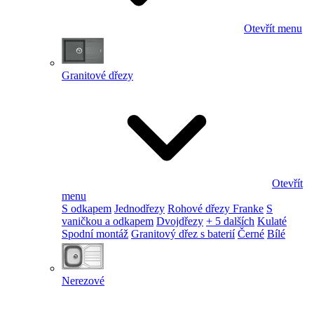
Otevřít menu
Granitové dřezy
Otevřít
menu
S odkapem
Jednodřezy
Rohové dřezy Franke
S
vaničkou a odkapem
Dvojdřezy
+ 5 dalších
Kulaté
Spodní montáž
Granitový dřez s baterií
Černé
Bílé
Nerezové