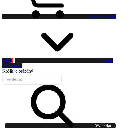
Přejít do košíku
0 Kč
0
Toggle
Dropdown
Košík
je prázdný
Vyhledat