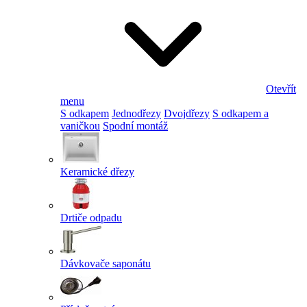
Otevřít
menu
S odkapem
Jednodřezy
Dvojdřezy
S odkapem a
vaničkou
Spodní montáž
Keramické dřezy
Drtiče odpadu
Dávkovače saponátu