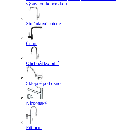
výsuvnou koncovkou
Stojánkové baterie
Černé
Ohebné/flexibilní
Sklopné pod okno
Nízkotlaké
Filtrační