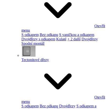
Otevřít
menu
S odkapem
Bez odkapu
S vaničkou a odkapem
Dvojdřezy s odkapem
Kulaté
+ 2 další
Dvojdřezy
Spodní montáž
Tectonitové dřezy
Otevřít
menu
S odkapem
Bez odkapu
Dvojdřezy
S odkapem a