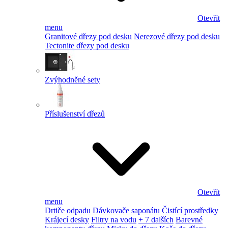
Otevřít
menu
Granitové dřezy pod desku
Nerezové dřezy pod desku
Tectonite dřezy pod desku
Zvýhodněné sety
Příslušenství dřezů
Otevřít
menu
Drtiče odpadu
Dávkovače saponátu
Čistící prostředky
Krájecí desky
Filtry na vodu
+ 7 dalších
Barevné