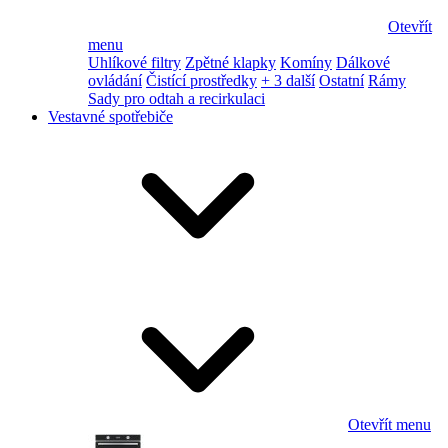
Otevřít
menu
Uhlíkové filtry
Zpětné klapky
Komíny
Dálkové
ovládání
Čistící prostředky
+ 3 další
Ostatní
Rámy
Sady pro odtah a recirkulaci
Vestavné spotřebiče
Otevřít menu