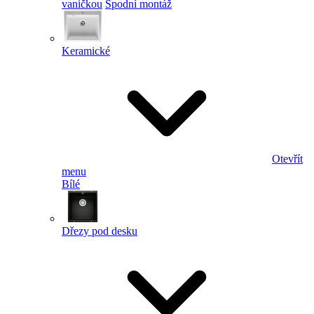
vaničkou
Spodní montáž
Keramické
Otevřít
menu
Bílé
Dřezy pod desku