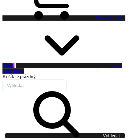
Přejít do košíku
0 Kč
0
Toggle
Dropdown
Košík
je prázdný
Vyhledat