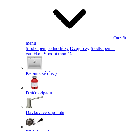
Otevřít
menu
S odkapem
Jednodřezy
Dvojdřezy
S odkapem a
vaničkou
Spodní montáž
Keramické dřezy
Drtiče odpadu
Dávkovače saponátu