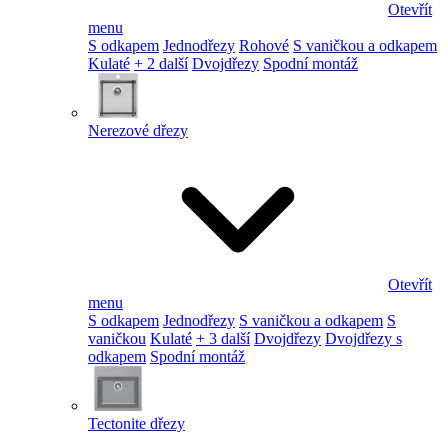
Otevřít
menu
S odkapem
Jednodřezy
Rohové
S vaničkou a odkapem
Kulaté
+ 2 další
Dvojdřezy
Spodní montáž
Nerezové dřezy
Otevřít
menu
S odkapem
Jednodřezy
S vaničkou a odkapem
S
vaničkou
Kulaté
+ 3 další
Dvojdřezy
Dvojdřezy s
odkapem
Spodní montáž
Tectonite dřezy