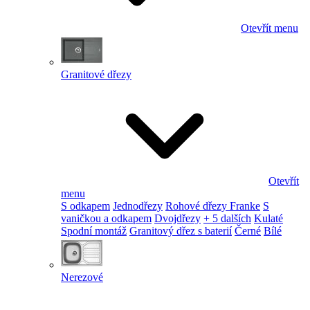
Otevřít menu
Granitové dřezy
Otevřít
menu
S odkapem
Jednodřezy
Rohové dřezy Franke
S
vaničkou a odkapem
Dvojdřezy
+ 5 dalších
Kulaté
Spodní montáž
Granitový dřez s baterií
Černé
Bílé
Nerezové