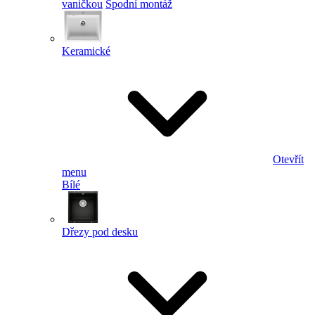
vaničkou
Spodní montáž
Keramické
Otevřít
menu
Bílé
Dřezy pod desku