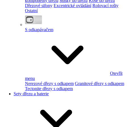
komponenty dřezu
Misky do dřezu
Koše do dřezu
Dřezové sifony
Excentrické ovládání
Rolovací rošty
Ostatní
S odkapávačem
Otevřít
menu
Nerezové dřezy s odkapem
Granitové dřezy s odkapem
Tectonite dřezy s odkapem
Sety dřezu a baterie