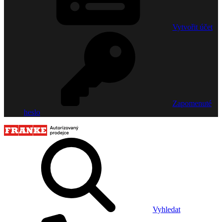
Vytvořit účet
Zapomenuté
heslo
Vyhledat