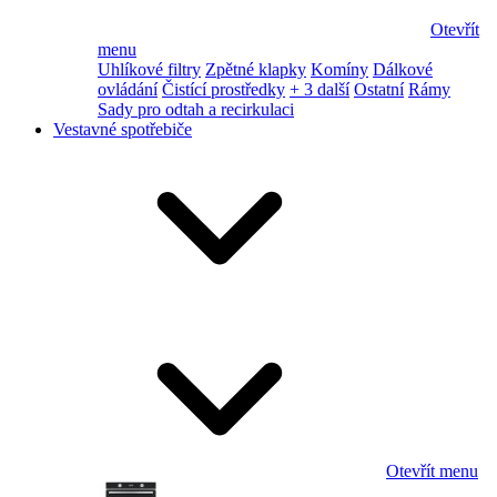
Otevřít
menu
Uhlíkové filtry
Zpětné klapky
Komíny
Dálkové
ovládání
Čistící prostředky
+ 3 další
Ostatní
Rámy
Sady pro odtah a recirkulaci
Vestavné spotřebiče
Otevřít menu