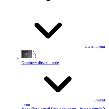
Otevřít menu
Granitový dřez + baterie
Otevřít
menu
Jednodřez s baterií
Dřez s odkapem + baterie
(aktuální)