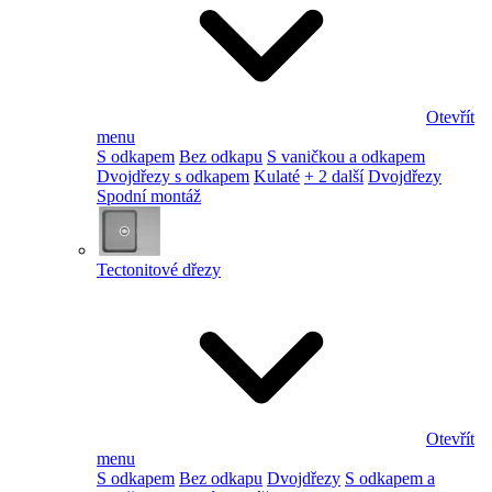
Otevřít
menu
S odkapem
Bez odkapu
S vaničkou a odkapem
Dvojdřezy s odkapem
Kulaté
+ 2 další
Dvojdřezy
Spodní montáž
Tectonitové dřezy
Otevřít
menu
S odkapem
Bez odkapu
Dvojdřezy
S odkapem a