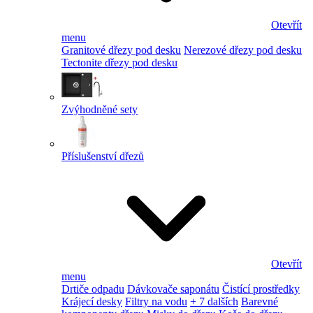
Otevřít
menu
Granitové dřezy pod desku
Nerezové dřezy pod desku
Tectonite dřezy pod desku
Zvýhodněné sety
Příslušenství dřezů
Otevřít
menu
Drtiče odpadu
Dávkovače saponátu
Čistící prostředky
Krájecí desky
Filtry na vodu
+ 7 dalších
Barevné