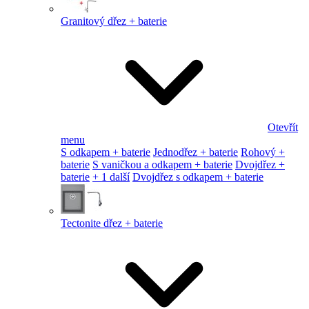
Granitový dřez + baterie
Otevřít
menu
S odkapem + baterie
Jednodřez + baterie
Rohový +
baterie
S vaničkou a odkapem + baterie
Dvojdřez +
baterie
+ 1 další
Dvojdřez s odkapem + baterie
Tectonite dřez + baterie