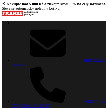
💚
Nakupte nad 5 000 Kč a získejte slevu 5 % na celý sortiment.
Sleva se automaticky uplatní v košíku.
info@franke-
drezy.cz
+420 734 592
672 (Po-Pá: 8:30 - 17:00)