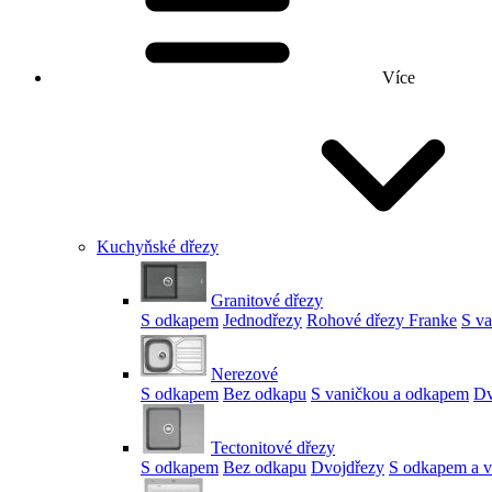
Více
Kuchyňské dřezy
Granitové dřezy
S odkapem
Jednodřezy
Rohové dřezy Franke
S v
Nerezové
S odkapem
Bez odkapu
S vaničkou a odkapem
Dv
Tectonitové dřezy
S odkapem
Bez odkapu
Dvojdřezy
S odkapem a v