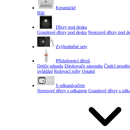
Keramické
Bílé
Dřezy pod desku
Granitové dřezy pod desku
Nerezové dřezy pod d
Zvýhodněné sety
Příslušenství dřezů
Drtiče odpadu
Dávkovače saponátu
Čistící prostř
ovládání
Rolovací rošty
Ostatní
S odkapávačem
Nerezové dřezy s odkapem
Granitové dřezy s od