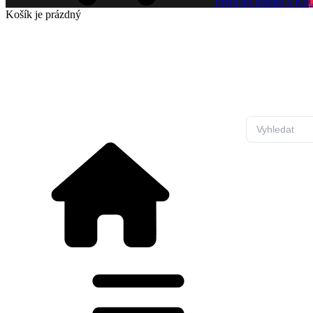
Přejít do košíku
0 Kč
Košík
je prázdný