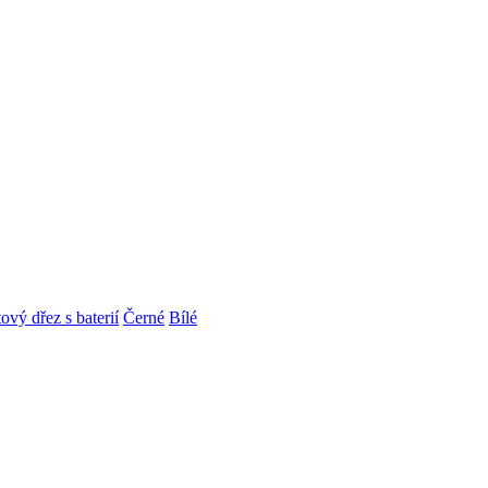
ový dřez s baterií
Černé
Bílé