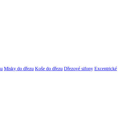
zu
Misky do dřezu
Koše do dřezu
Dřezové sifony
Excentrické