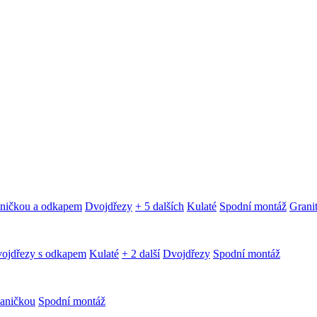
aničkou a odkapem
Dvojdřezy
+ 5 dalších
Kulaté
Spodní montáž
Granit
ojdřezy s odkapem
Kulaté
+ 2 další
Dvojdřezy
Spodní montáž
aničkou
Spodní montáž