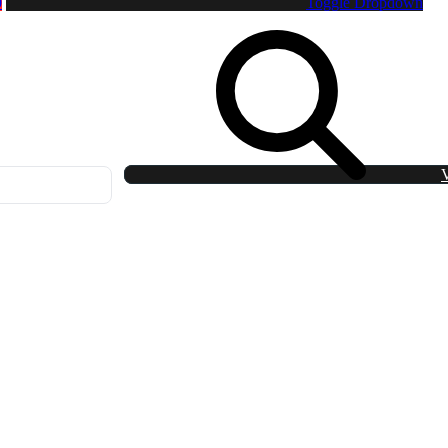
0
Toggle Dropdown
V