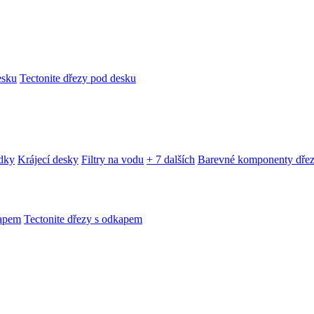
esku
Tectonite dřezy pod desku
edky
Krájecí desky
Filtry na vodu
+ 7 dalších
Barevné komponenty dře
kapem
Tectonite dřezy s odkapem