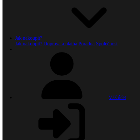
Jak nakoupit?
Jak nakoupit?
Doprava a platba
Poradna
Společnost
Váš účet