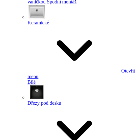
vaničkou
Spodní montáž
Keramické
Otevřít
menu
Bílé
Dřezy pod desku