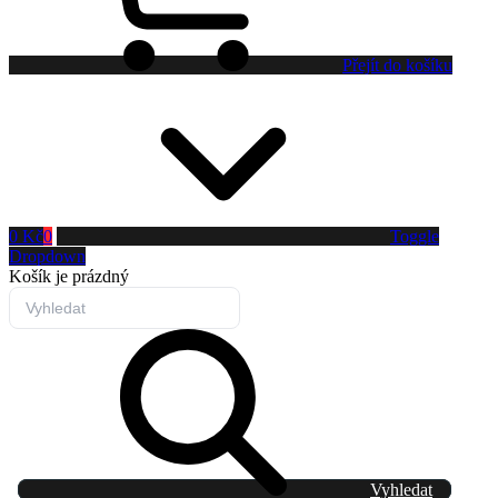
Přejít do košíku
0 Kč
0
Toggle
Dropdown
Košík
je prázdný
Vyhledat