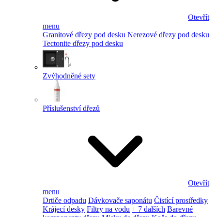
Otevřít
menu
Granitové dřezy pod desku
Nerezové dřezy pod desku
Tectonite dřezy pod desku
Zvýhodněné sety
Příslušenství dřezů
Otevřít
menu
Drtiče odpadu
Dávkovače saponátu
Čistící prostředky
Krájecí desky
Filtry na vodu
+ 7 dalších
Barevné