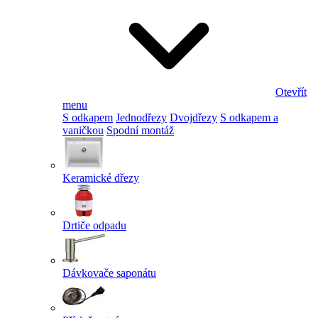
Otevřít
menu
S odkapem
Jednodřezy
Dvojdřezy
S odkapem a
vaničkou
Spodní montáž
Keramické dřezy
Drtiče odpadu
Dávkovače saponátu