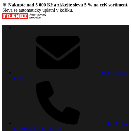
💚
Nakupte nad 5 000 Kč a získejte slevu 5 % na celý sortiment.
Sleva se automaticky uplatní v košíku.
info@franke-
drezy.cz
+420 734 592
672 (Po-Pá: 8:30 - 17:00)