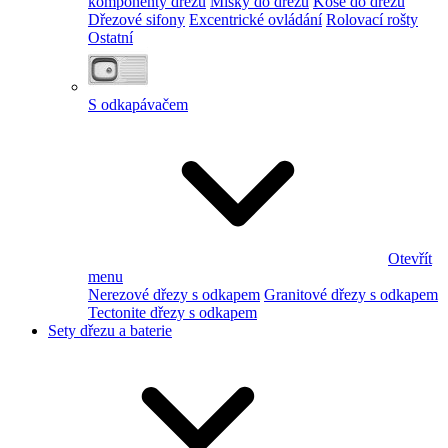
komponenty dřezu
Misky do dřezu
Koše do dřezu
Dřezové sifony
Excentrické ovládání
Rolovací rošty
Ostatní
S odkapávačem
Otevřít
menu
Nerezové dřezy s odkapem
Granitové dřezy s odkapem
Tectonite dřezy s odkapem
Sety dřezu a baterie