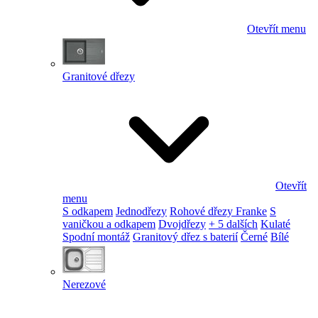
Otevřít menu
Granitové dřezy
Otevřít
menu
S odkapem
Jednodřezy
Rohové dřezy Franke
S
vaničkou a odkapem
Dvojdřezy
+ 5 dalších
Kulaté
Spodní montáž
Granitový dřez s baterií
Černé
Bílé
Nerezové