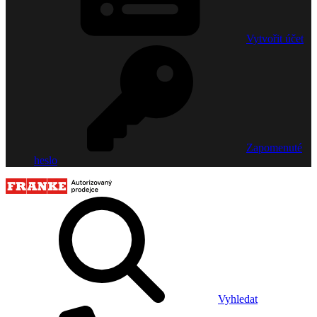
Vytvořit účet
Zapomenuté
heslo
Vyhledat