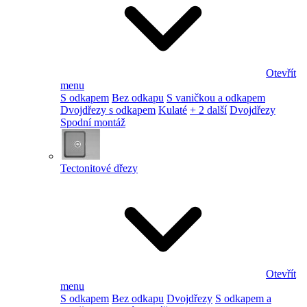
Otevřít
menu
S odkapem
Bez odkapu
S vaničkou a odkapem
Dvojdřezy s odkapem
Kulaté
+ 2 další
Dvojdřezy
Spodní montáž
Tectonitové dřezy
Otevřít
menu
S odkapem
Bez odkapu
Dvojdřezy
S odkapem a