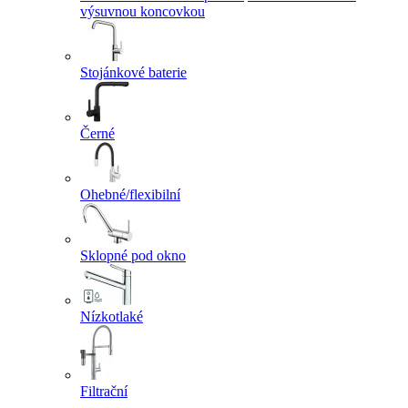
výsuvnou koncovkou
Stojánkové baterie
Černé
Ohebné/flexibilní
Sklopné pod okno
Nízkotlaké
Filtrační