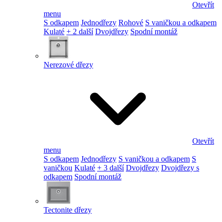
Otevřít
menu
S odkapem
Jednodřezy
Rohové
S vaničkou a odkapem
Kulaté
+ 2 další
Dvojdřezy
Spodní montáž
Nerezové dřezy
Otevřít
menu
S odkapem
Jednodřezy
S vaničkou a odkapem
S
vaničkou
Kulaté
+ 3 další
Dvojdřezy
Dvojdřezy s
odkapem
Spodní montáž
Tectonite dřezy