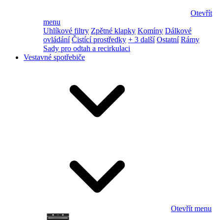
Otevřít
menu
Uhlíkové filtry
Zpětné klapky
Komíny
Dálkové
ovládání
Čistící prostředky
+ 3 další
Ostatní
Rámy
Sady pro odtah a recirkulaci
Vestavné spotřebiče
Otevřít menu