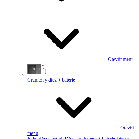
Otevřít menu
Granitový dřez + baterie
Otevřít
menu
Jednodřez s baterií
Dřez s odkapem + baterie
Dřez s