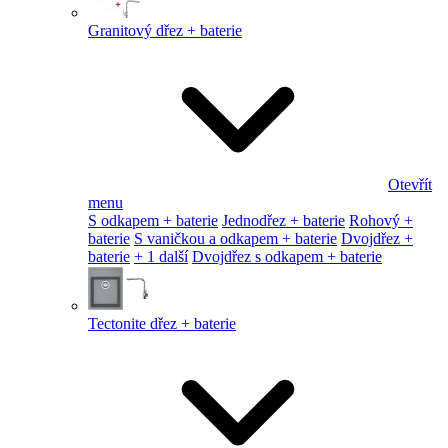
Granitový dřez + baterie
Otevřít
menu
S odkapem + baterie
Jednodřez + baterie
Rohový +
baterie
S vaničkou a odkapem + baterie
Dvojdřez +
baterie
+ 1 další
Dvojdřez s odkapem + baterie
Tectonite dřez + baterie