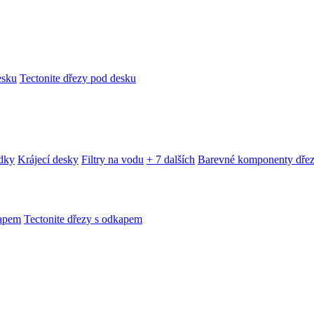
esku
Tectonite dřezy pod desku
edky
Krájecí desky
Filtry na vodu
+ 7 dalších
Barevné komponenty dře
kapem
Tectonite dřezy s odkapem