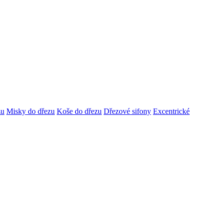
zu
Misky do dřezu
Koše do dřezu
Dřezové sifony
Excentrické