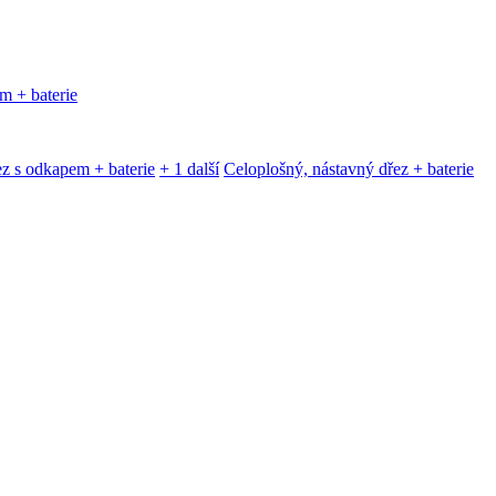
m + baterie
z s odkapem + baterie
+ 1 další
Celoplošný, nástavný dřez + baterie