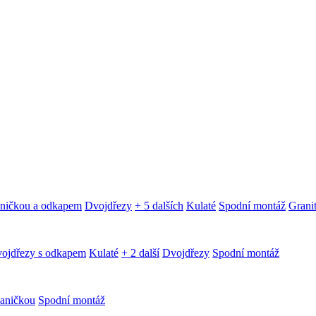
aničkou a odkapem
Dvojdřezy
+ 5 dalších
Kulaté
Spodní montáž
Granit
ojdřezy s odkapem
Kulaté
+ 2 další
Dvojdřezy
Spodní montáž
aničkou
Spodní montáž