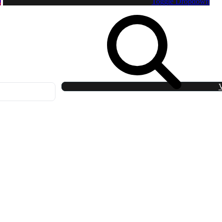
0
Toggle Dropdown
V