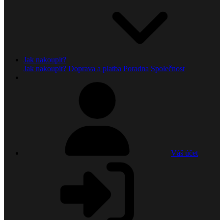
Jak nakoupit?
Jak nakoupit?
Doprava a platba
Poradna
Společnost
Váš účet