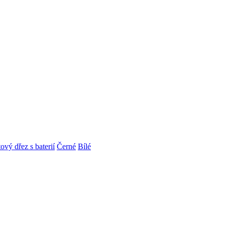
ový dřez s baterií
Černé
Bílé