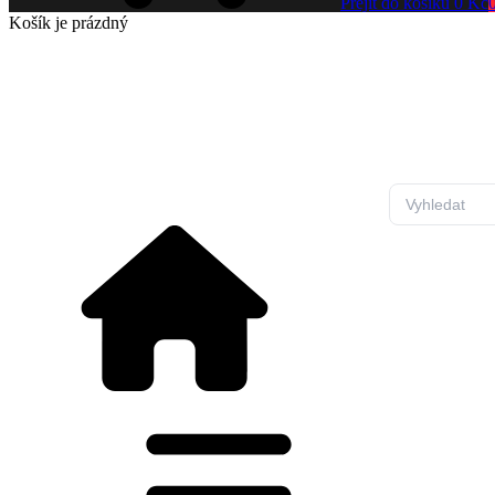
Přejít do košíku
0 Kč
Košík
je prázdný