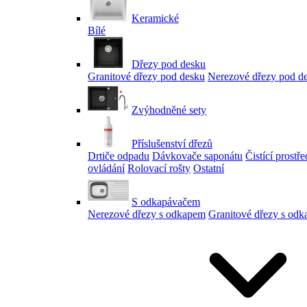
Keramické
Bílé
Dřezy pod desku
Granitové dřezy pod desku
Nerezové dřezy pod d
Zvýhodněné sety
Příslušenství dřezů
Drtiče odpadu
Dávkovače saponátu
Čistící prostř
ovládání
Rolovací rošty
Ostatní
S odkapávačem
Nerezové dřezy s odkapem
Granitové dřezy s od