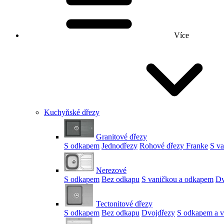
Více
Kuchyňské dřezy
Granitové dřezy
S odkapem
Jednodřezy
Rohové dřezy Franke
S v
Nerezové
S odkapem
Bez odkapu
S vaničkou a odkapem
Dv
Tectonitové dřezy
S odkapem
Bez odkapu
Dvojdřezy
S odkapem a v