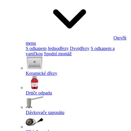
Otevřít
menu
S odkapem
Jednodřezy
Dvojdřezy
S odkapem a
vaničkou
Spodní montáž
Keramické dřezy
Drtiče odpadu
Dávkovače saponátu