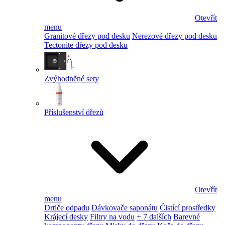
Otevřít
menu
Granitové dřezy pod desku
Nerezové dřezy pod desku
Tectonite dřezy pod desku
Zvýhodněné sety
Příslušenství dřezů
Otevřít
menu
Drtiče odpadu
Dávkovače saponátu
Čistící prostředky
Krájecí desky
Filtry na vodu
+ 7 dalších
Barevné