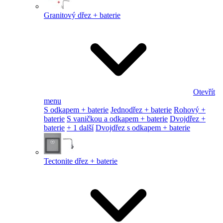
Granitový dřez + baterie
Otevřít
menu
S odkapem + baterie
Jednodřez + baterie
Rohový +
baterie
S vaničkou a odkapem + baterie
Dvojdřez +
baterie
+ 1 další
Dvojdřez s odkapem + baterie
Tectonite dřez + baterie