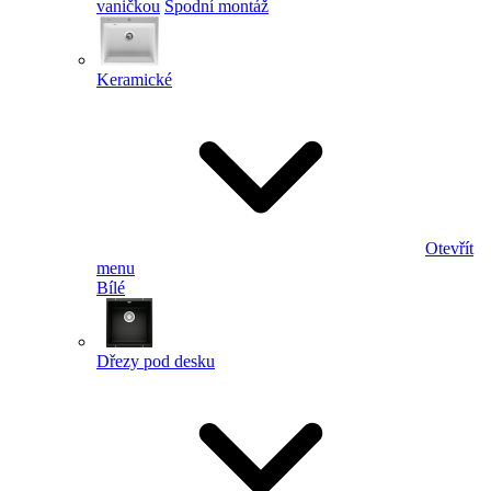
vaničkou
Spodní montáž
Keramické
Otevřít
menu
Bílé
Dřezy pod desku