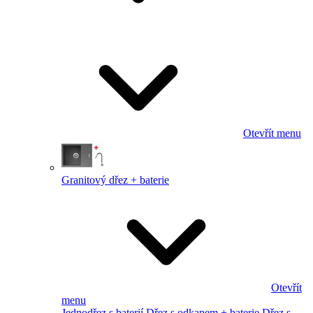
Otevřít menu
Granitový dřez + baterie
Otevřít
menu
Jednodřez s baterií
Dřez s odkapem + baterie
Dřez s