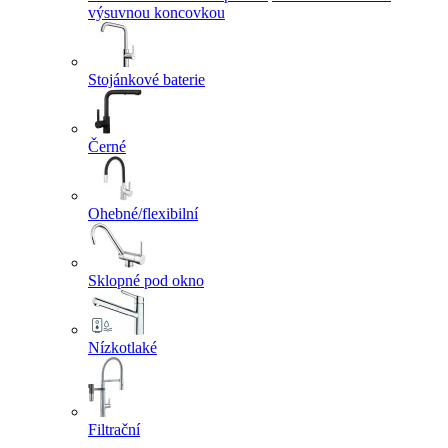
výsuvnou koncovkou
Stojánkové baterie
Černé
Ohebné/flexibilní
Sklopné pod okno
Nízkotlaké
Filtrační