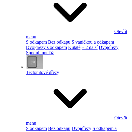
Otevřít
menu
S odkapem
Bez odkapu
S vaničkou a odkapem
Dvojdřezy s odkapem
Kulaté
+ 2 další
Dvojdřezy
Spodní montáž
Tectonitové dřezy
Otevřít
menu
S odkapem
Bez odkapu
Dvojdřezy
S odkapem a