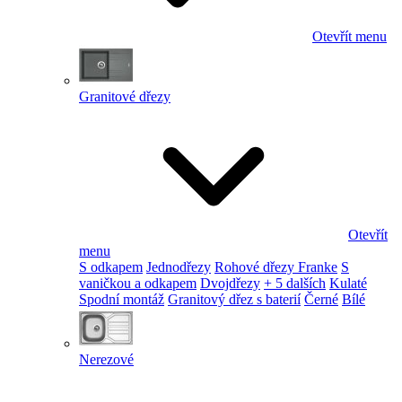
Otevřít menu
Granitové dřezy
Otevřít
menu
S odkapem
Jednodřezy
Rohové dřezy Franke
S
vaničkou a odkapem
Dvojdřezy
+ 5 dalších
Kulaté
Spodní montáž
Granitový dřez s baterií
Černé
Bílé
Nerezové