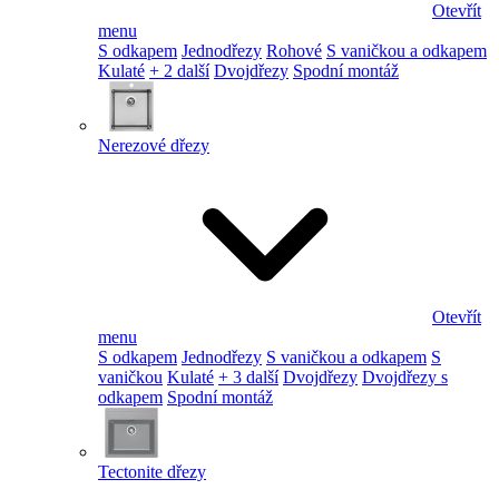
Otevřít
menu
S odkapem
Jednodřezy
Rohové
S vaničkou a odkapem
Kulaté
+ 2 další
Dvojdřezy
Spodní montáž
Nerezové dřezy
Otevřít
menu
S odkapem
Jednodřezy
S vaničkou a odkapem
S
vaničkou
Kulaté
+ 3 další
Dvojdřezy
Dvojdřezy s
odkapem
Spodní montáž
Tectonite dřezy