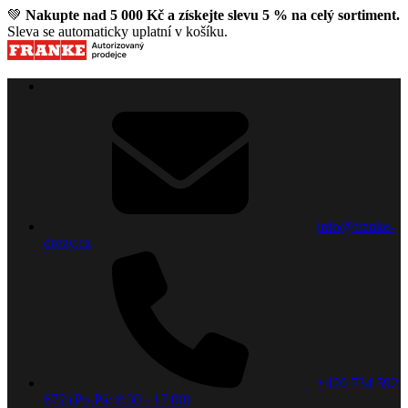
💚
Nakupte nad 5 000 Kč a získejte slevu 5 % na celý sortiment.
Sleva se automaticky uplatní v košíku.
info@franke-
drezy.cz
+420 734 592
672 (Po-Pá: 8:30 - 17:00)