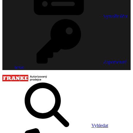
Vytvořit účet
Zapomenuté
heslo
Vyhledat