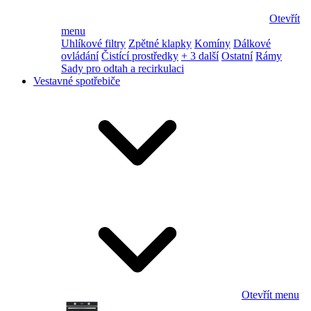
Otevřít
menu
Uhlíkové filtry
Zpětné klapky
Komíny
Dálkové
ovládání
Čistící prostředky
+ 3 další
Ostatní
Rámy
Sady pro odtah a recirkulaci
Vestavné spotřebiče
Otevřít menu