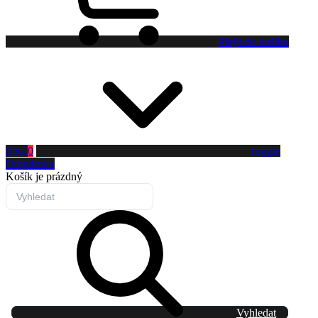
Přejít do košíku
0 Kč
0
Toggle
Dropdown
Košík
je prázdný
Vyhledat