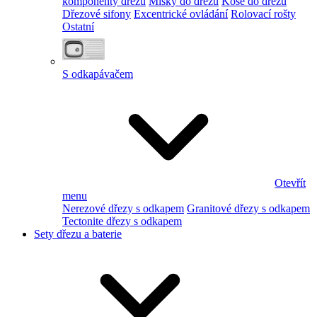
komponenty dřezu
Misky do dřezu
Koše do dřezu
Dřezové sifony
Excentrické ovládání
Rolovací rošty
Ostatní
S odkapávačem
Otevřít
menu
Nerezové dřezy s odkapem
Granitové dřezy s odkapem
Tectonite dřezy s odkapem
Sety dřezu a baterie