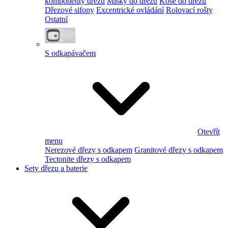
komponenty dřezu
Misky do dřezu
Koše do dřezu
Dřezové sifony
Excentrické ovládání
Rolovací rošty
Ostatní
S odkapávačem
Otevřít
menu
Nerezové dřezy s odkapem
Granitové dřezy s odkapem
Tectonite dřezy s odkapem
Sety dřezu a baterie