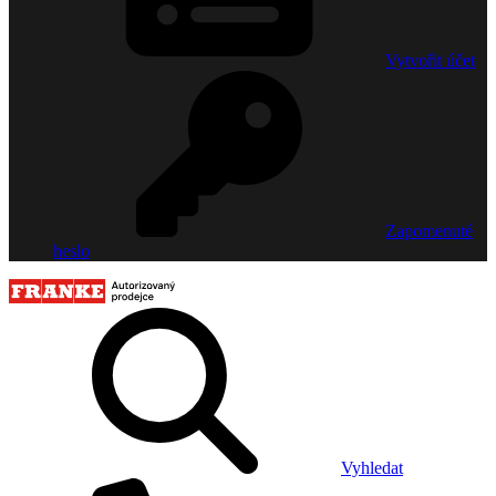
Vytvořit účet
Zapomenuté
heslo
Vyhledat