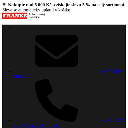
💚
Nakupte nad 5 000 Kč a získejte slevu 5 % na celý sortiment.
Sleva se automaticky uplatní v košíku.
info@franke-
drezy.cz
+420 734 592
672 (Po-Pá: 8:30 - 17:00)