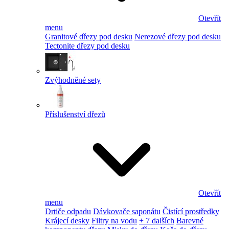
Otevřít
menu
Granitové dřezy pod desku
Nerezové dřezy pod desku
Tectonite dřezy pod desku
Zvýhodněné sety
Příslušenství dřezů
Otevřít
menu
Drtiče odpadu
Dávkovače saponátu
Čistící prostředky
Krájecí desky
Filtry na vodu
+ 7 dalších
Barevné