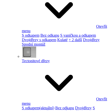
Otevřít
menu
S odkapem
Bez odkapu
S vaničkou a odkapem
Dvojdřezy s odkapem
Kulaté
+ 2 další
Dvojdřezy
Spodní montáž
Tectonitové dřezy
Otevřít
menu
S odkapem
(aktuální)
Bez odkapu
Dvojdřezy
S