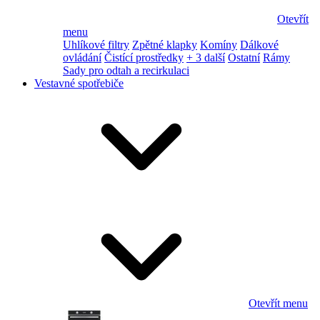
Otevřít
menu
Uhlíkové filtry
Zpětné klapky
Komíny
Dálkové
ovládání
Čistící prostředky
+ 3 další
Ostatní
Rámy
Sady pro odtah a recirkulaci
Vestavné spotřebiče
Otevřít menu