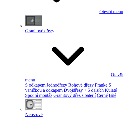
Otevřít menu
Granitové dřezy
Otevřít
menu
S odkapem
Jednodřezy
Rohové dřezy Franke
S
vaničkou a odkapem
Dvojdřezy
+ 5 dalších
Kulaté
Spodní montáž
Granitový dřez s baterií
Černé
Bílé
Nerezové