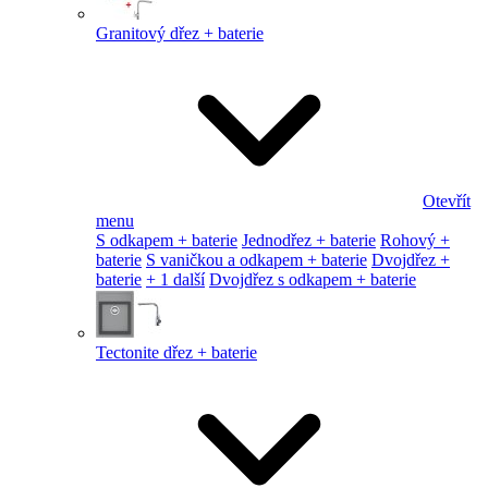
Granitový dřez + baterie
Otevřít
menu
S odkapem + baterie
Jednodřez + baterie
Rohový +
baterie
S vaničkou a odkapem + baterie
Dvojdřez +
baterie
+ 1 další
Dvojdřez s odkapem + baterie
Tectonite dřez + baterie