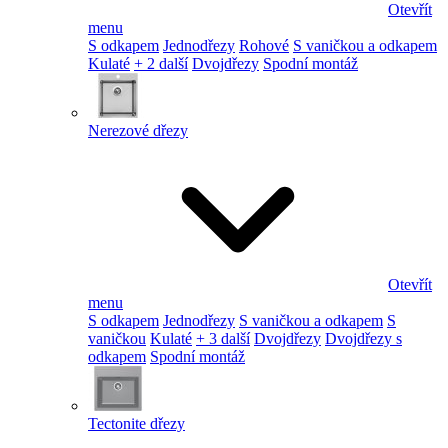
Otevřít
menu
S odkapem
Jednodřezy
Rohové
S vaničkou a odkapem
Kulaté
+ 2 další
Dvojdřezy
Spodní montáž
Nerezové dřezy
Otevřít
menu
S odkapem
Jednodřezy
S vaničkou a odkapem
S
vaničkou
Kulaté
+ 3 další
Dvojdřezy
Dvojdřezy s
odkapem
Spodní montáž
Tectonite dřezy