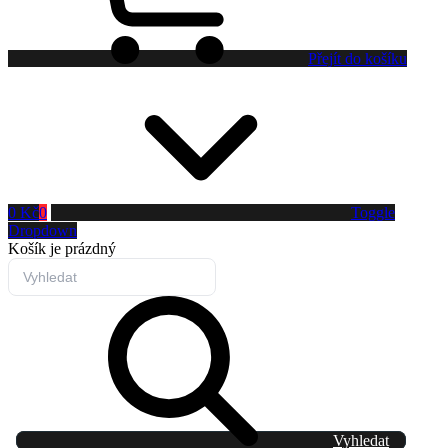
Přejít do košíku
0 Kč
0
Toggle
Dropdown
Košík
je prázdný
Vyhledat