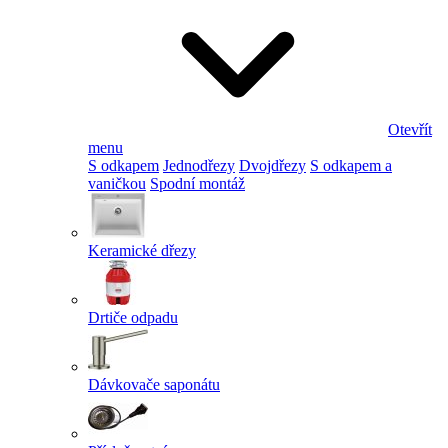
Otevřít
menu
S odkapem
Jednodřezy
Dvojdřezy
S odkapem a
vaničkou
Spodní montáž
Keramické dřezy
Drtiče odpadu
Dávkovače saponátu