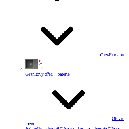
Otevřít menu
Granitový dřez + baterie
Otevřít
menu
Jednodřez s baterií
Dřez s odkapem + baterie
Dřez s