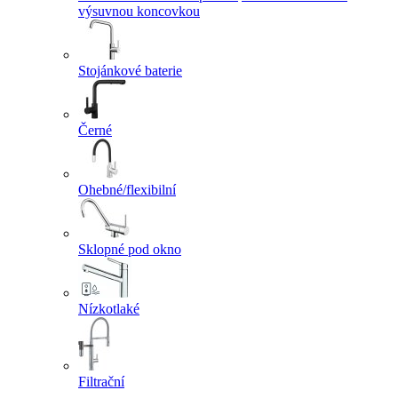
výsuvnou koncovkou
Stojánkové baterie
Černé
Ohebné/flexibilní
Sklopné pod okno
Nízkotlaké
Filtrační