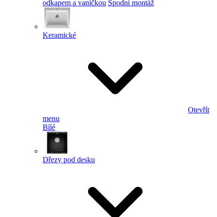
odkapem a vaničkou
Spodní montáž
Keramické
Otevřít
menu
Bílé
Dřezy pod desku