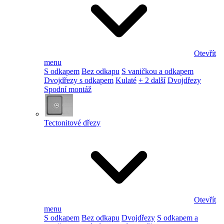
Otevřít
menu
S odkapem
Bez odkapu
S vaničkou a odkapem
Dvojdřezy s odkapem
Kulaté
+ 2 další
Dvojdřezy
Spodní montáž
Tectonitové dřezy
Otevřít
menu
S odkapem
Bez odkapu
Dvojdřezy
S odkapem a