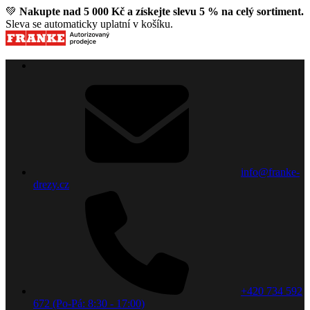
💚
Nakupte nad 5 000 Kč a získejte slevu 5 % na celý sortiment.
Sleva se automaticky uplatní v košíku.
info@franke-
drezy.cz
+420 734 592
672 (Po-Pá: 8:30 - 17:00)