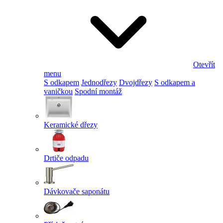
Otevřít
menu
S odkapem
Jednodřezy
Dvojdřezy
S odkapem a
vaničkou
Spodní montáž
Keramické dřezy
Drtiče odpadu
Dávkovače saponátu