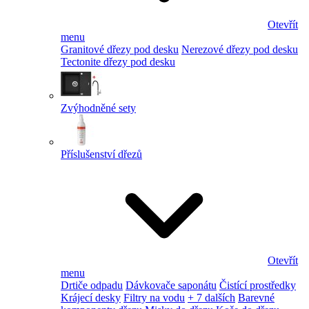
Otevřít
menu
Granitové dřezy pod desku
Nerezové dřezy pod desku
Tectonite dřezy pod desku
Zvýhodněné sety
Příslušenství dřezů
Otevřít
menu
Drtiče odpadu
Dávkovače saponátu
Čistící prostředky
Krájecí desky
Filtry na vodu
+ 7 dalších
Barevné