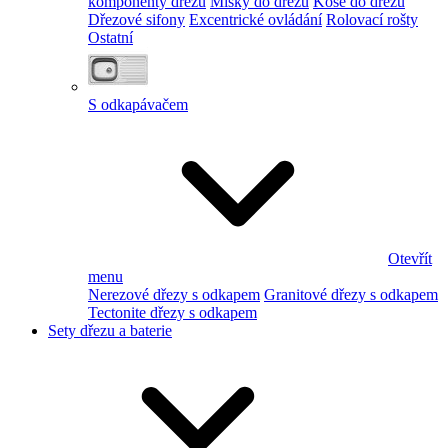
komponenty dřezu
Misky do dřezu
Koše do dřezu
Dřezové sifony
Excentrické ovládání
Rolovací rošty
Ostatní
S odkapávačem
Otevřít
menu
Nerezové dřezy s odkapem
Granitové dřezy s odkapem
Tectonite dřezy s odkapem
Sety dřezu a baterie