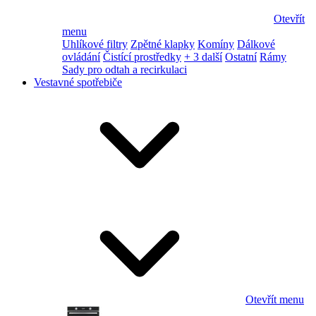
Otevřít
menu
Uhlíkové filtry
Zpětné klapky
Komíny
Dálkové
ovládání
Čistící prostředky
+ 3 další
Ostatní
Rámy
Sady pro odtah a recirkulaci
Vestavné spotřebiče
Otevřít menu