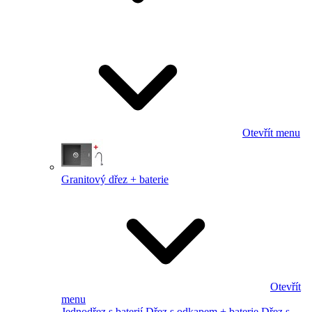
Otevřít menu
Granitový dřez + baterie
Otevřít
menu
Jednodřez s baterií
Dřez s odkapem + baterie
Dřez s