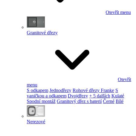
Otevřít menu
Granitové dřezy
Otevřít
menu
S odkapem
Jednodřezy
Rohové dřezy Franke
S
vaničkou a odkapem
Dvojdřezy
+ 5 dalších
Kulaté
Spodní montáž
Granitový dřez s baterií
Černé
Bílé
Nerezové