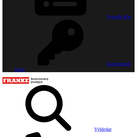
Vytvořit účet
Zapomenuté
heslo
Vyhledat