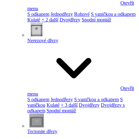
Otevřít
menu
S odkapem
Jednodřezy
Rohové
S vaničkou a odkapem
Kulaté
+ 2 další
Dvojdřezy
Spodní montáž
Nerezové dřezy
Otevřít
menu
S odkapem
Jednodřezy
S vaničkou a odkapem
S
vaničkou
Kulaté
+ 3 další
Dvojdřezy
Dvojdřezy s
odkapem
Spodní montáž
Tectonite dřezy