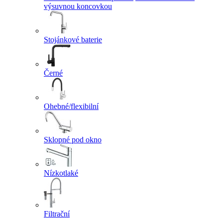
výsuvnou koncovkou
Stojánkové baterie
Černé
Ohebné/flexibilní
Sklopné pod okno
Nízkotlaké
Filtrační