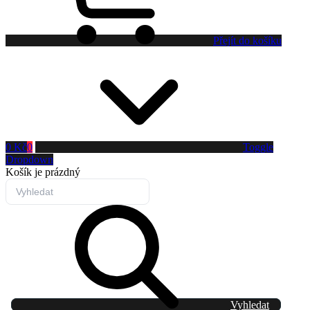
Přejít do košíku
0 Kč
0
Toggle
Dropdown
Košík
je prázdný
Vyhledat