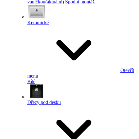
vaničkou
(aktuální)
Spodní montáž
Keramické
Otevřít
menu
Bílé
Dřezy pod desku