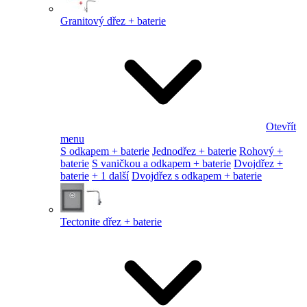
Granitový dřez + baterie
Otevřít
menu
S odkapem + baterie
Jednodřez + baterie
Rohový +
baterie
S vaničkou a odkapem + baterie
Dvojdřez +
baterie
+ 1 další
Dvojdřez s odkapem + baterie
Tectonite dřez + baterie